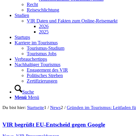
Recht
Reiseschlichtung
Studien
VIR Daten und Fakten zum Online-Reisemarkt
2026
2025
Startups
Karriere im Tourismus
Tourismus-Studium
Tourismus Jobs
Verbrauchertipps
Nachhaltiger Tourismus
Engagement des VIR
Politisches Streben
Zertifizierungen
Suche
Menü
Menü
Du bist hier:
Startseite
1
/
News
2
/
Gründen im Tourismus: Leitfaden für
VIR begrüßt EU-Entscheid gegen Google