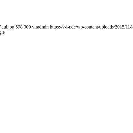
Paul.jpg
598
900
viradmin
https://v-i-r.de/wp-content/uploads/2015/1
gle