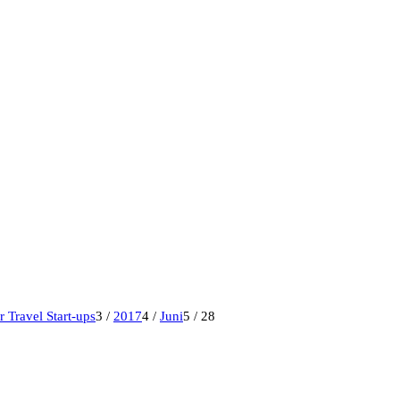
 Travel Start-ups
3
/
2017
4
/
Juni
5
/
28