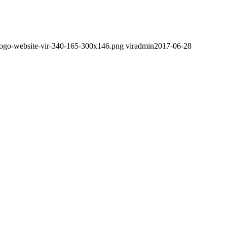
1/logo-website-vir-340-165-300x146.png
viradmin
2017-06-28