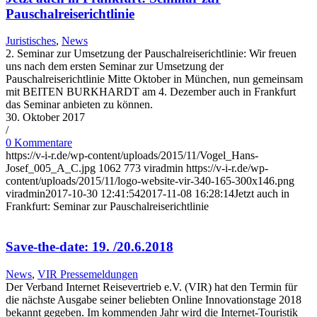
Pauschalreiserichtlinie
Juristisches
,
News
2. Seminar zur Umsetzung der Pauschalreiserichtlinie: Wir freuen
uns nach dem ersten Seminar zur Umsetzung der
Pauschalreiserichtlinie Mitte Oktober in München, nun gemeinsam
mit BEITEN BURKHARDT am 4. Dezember auch in Frankfurt
das Seminar anbieten zu können.
30. Oktober 2017
/
0 Kommentare
https://v-i-r.de/wp-content/uploads/2015/11/Vogel_Hans-
Josef_005_A_C.jpg
1062
773
viradmin
https://v-i-r.de/wp-
content/uploads/2015/11/logo-website-vir-340-165-300x146.png
viradmin
2017-10-30 12:41:54
2017-11-08 16:28:14
Jetzt auch in
Frankfurt: Seminar zur Pauschalreiserichtlinie
Save-the-date: 19. /20.6.2018
News
,
VIR Pressemeldungen
Der Verband Internet Reisevertrieb e.V. (VIR) hat den Termin für
die nächste Ausgabe seiner beliebten Online Innovationstage 2018
bekannt gegeben. Im kommenden Jahr wird die Internet-Touristik