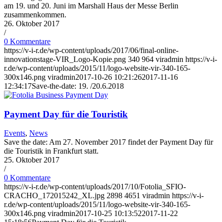
am 19. und 20. Juni im Marshall Haus der Messe Berlin
zusammenkommen.
26. Oktober 2017
/
0 Kommentare
https://v-i-r.de/wp-content/uploads/2017/06/final-online-
innovationstage-VIR_Logo-Kopie.png
340
964
viradmin
https://v-i-
r.de/wp-content/uploads/2015/11/logo-website-vir-340-165-
300x146.png
viradmin
2017-10-26 10:21:26
2017-11-16
12:34:17
Save-the-date: 19. /20.6.2018
Payment Day für die Touristik
Events
,
News
Save the date: Am 27. November 2017 findet der Payment Day für
die Touristik in Frankfurt statt.
25. Oktober 2017
/
0 Kommentare
https://v-i-r.de/wp-content/uploads/2017/10/Fotolia_SFIO-
CRACHO_172015242_XL.jpg
2898
4651
viradmin
https://v-i-
r.de/wp-content/uploads/2015/11/logo-website-vir-340-165-
300x146.png
viradmin
2017-10-25 10:13:52
2017-11-22