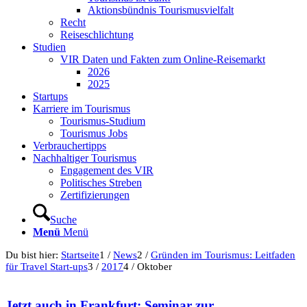
Aktionsbündnis Tourismusvielfalt
Recht
Reiseschlichtung
Studien
VIR Daten und Fakten zum Online-Reisemarkt
2026
2025
Startups
Karriere im Tourismus
Tourismus-Studium
Tourismus Jobs
Verbrauchertipps
Nachhaltiger Tourismus
Engagement des VIR
Politisches Streben
Zertifizierungen
Suche
Menü
Menü
Du bist hier:
Startseite
1
/
News
2
/
Gründen im Tourismus: Leitfaden
für Travel Start-ups
3
/
2017
4
/
Oktober
Jetzt auch in Frankfurt: Seminar zur