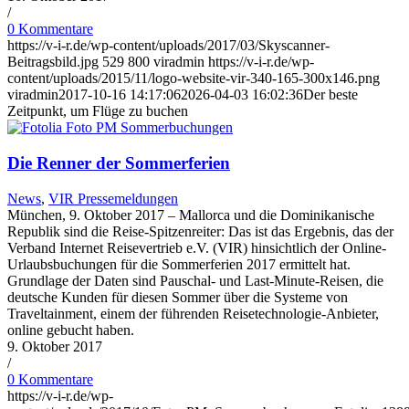
/
0 Kommentare
https://v-i-r.de/wp-content/uploads/2017/03/Skyscanner-
Beitragsbild.jpg
529
800
viradmin
https://v-i-r.de/wp-
content/uploads/2015/11/logo-website-vir-340-165-300x146.png
viradmin
2017-10-16 14:17:06
2026-04-03 16:02:36
Der beste
Zeitpunkt, um Flüge zu buchen
Die Renner der Sommerferien
News
,
VIR Pressemeldungen
München, 9. Oktober 2017 – Mallorca und die Dominikanische
Republik sind die Reise-Spitzenreiter: Das ist das Ergebnis, das der
Verband Internet Reisevertrieb e.V. (VIR) hinsichtlich der Online-
Urlaubsbuchungen für die Sommerferien 2017 ermittelt hat.
Grundlage der Daten sind Pauschal- und Last-Minute-Reisen, die
deutsche Kunden für diesen Sommer über die Systeme von
Traveltainment, einem der führenden Reisetechnologie-Anbieter,
online gebucht haben.
9. Oktober 2017
/
0 Kommentare
https://v-i-r.de/wp-