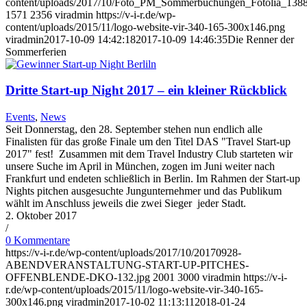
content/uploads/2017/10/Foto_PM_Sommerbuchungen_Fotolia_138
1571
2356
viradmin
https://v-i-r.de/wp-
content/uploads/2015/11/logo-website-vir-340-165-300x146.png
viradmin
2017-10-09 14:42:18
2017-10-09 14:46:35
Die Renner der
Sommerferien
Dritte Start-up Night 2017 – ein kleiner Rückblick
Events
,
News
Seit Donnerstag, den 28. September stehen nun endlich alle
Finalisten für das große Finale um den Titel DAS "Travel Start-up
2017" fest! Zusammen mit dem Travel Industry Club starteten wir
unsere Suche im April in München, zogen im Juni weiter nach
Frankfurt und endeten schließlich in Berlin. Im Rahmen der Start-up
Nights pitchen ausgesuchte Jungunternehmer und das Publikum
wählt im Anschluss jeweils die zwei Sieger jeder Stadt.
2. Oktober 2017
/
0 Kommentare
https://v-i-r.de/wp-content/uploads/2017/10/20170928-
ABENDVERANSTALTUNG-START-UP-PITCHES-
OFFENBLENDE-DKO-132.jpg
2001
3000
viradmin
https://v-i-
r.de/wp-content/uploads/2015/11/logo-website-vir-340-165-
300x146.png
viradmin
2017-10-02 11:13:11
2018-01-24