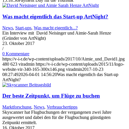
15:18:56
Payment Day für die Touristik
Was macht eigentlich das Start-up ArtNight?
News
,
Start-ups
,
Was macht eigentlich...?
Ein Interview mit David Neisinger und Aimie-Sarah Henze
(Gründer von ArtNight)
23. Oktober 2017
/
0 Kommentare
https://v-i-r.de/wp-content/uploads/2017/10/Aimie_und_David1.jpg
480
623
viradmin
https://v-i-r.de/wp-content/uploads/2015/11/logo-
website-vir-340-165-300x146.png
viradmin
2017-10-23
08:27:49
2026-04-01 14:56:20
Was macht eigentlich das Start-up
ArtNight?
Der beste Zeitpunkt, um Flüge zu buchen
Marktforschung
,
News
,
Verbrauchertipps
Skyscanner hat Flugbuchungen der vergangenen zwei Jahre
ausgewertet und dabei den für die Flugbuchung günstigsten
Zeitpunkt ermittelt.
16. Oktober 2017