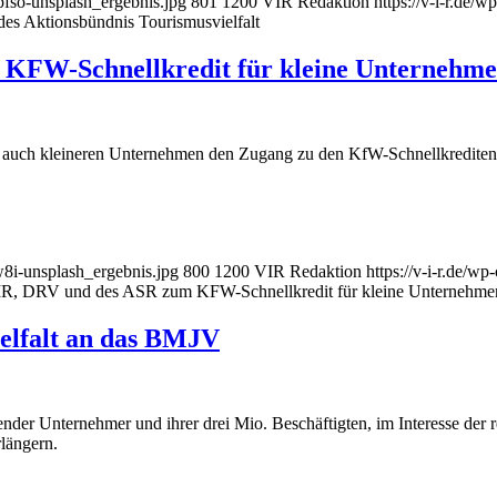
pfso-unsplash_ergebnis.jpg
801
1200
VIR Redaktion
https://v-i-r.de
des Aktionsbündnis Tourismusvielfalt
 KFW-Schnellkredit für kleine Unternehm
ss auch kleineren Unternehmen den Zugang zu den KfW-Schnellkrediten
8i-unsplash_ergebnis.jpg
800
1200
VIR Redaktion
https://v-i-r.de/w
IR, DRV und des ASR zum KFW-Schnellkredit für kleine Unternehme
elfalt an das BMJV
der Unternehmer und ihrer drei Mio. Beschäftigten, im Interesse der re
längern.