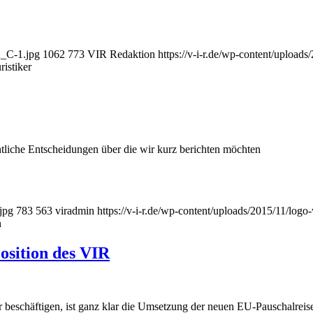
A_C-1.jpg
1062
773
VIR Redaktion
https://v-i-r.de/wp-content/uploa
istiker
chtliche Entscheidungen über die wir kurz berichten möchten
jpg
783
563
viradmin
https://v-i-r.de/wp-content/uploads/2015/11/log
n
osition des VIR
r beschäftigen, ist ganz klar die Umsetzung der neuen EU-Pauschalreise