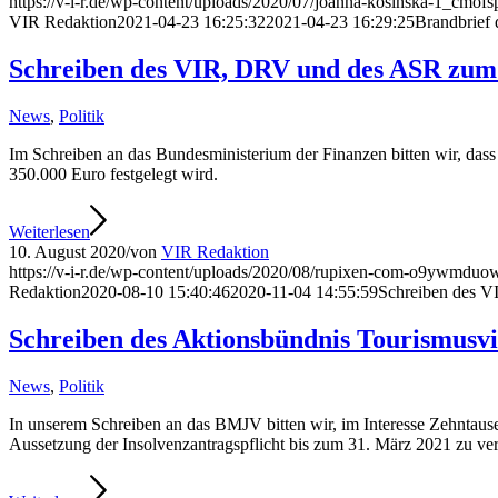
https://v-i-r.de/wp-content/uploads/2020/07/joanna-kosinska-1_cmofs
VIR Redaktion
2021-04-23 16:25:32
2021-04-23 16:29:25
Brandbrief 
Schreiben des VIR, DRV und des ASR zum
News
,
Politik
Im Schreiben an das Bundesministerium der Finanzen bitten wir, da
350.000 Euro festgelegt wird.
Weiterlesen
10. August 2020
/
von
VIR Redaktion
https://v-i-r.de/wp-content/uploads/2020/08/rupixen-com-o9ywmduow
Redaktion
2020-08-10 15:40:46
2020-11-04 14:55:59
Schreiben des V
Schreiben des Aktionsbündnis Tourismusvi
News
,
Politik
In unserem Schreiben an das BMJV bitten wir, im Interesse Zehntausen
Aussetzung der Insolvenzantragspflicht bis zum 31. März 2021 zu ver