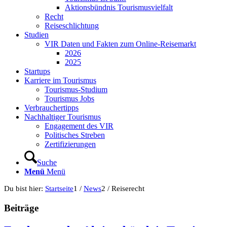
Aktionsbündnis Tourismusvielfalt
Recht
Reiseschlichtung
Studien
VIR Daten und Fakten zum Online-Reisemarkt
2026
2025
Startups
Karriere im Tourismus
Tourismus-Studium
Tourismus Jobs
Verbrauchertipps
Nachhaltiger Tourismus
Engagement des VIR
Politisches Streben
Zertifizierungen
Suche
Menü
Menü
Du bist hier:
Startseite
1
/
News
2
/
Reiserecht
Beiträge