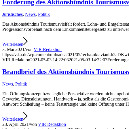
Forderung des Aktionsbündnis Tourismusvi
Juristisches
,
News
,
Politik
Das Aktionsbündnis Tourismusvielfalt fordert, Lohn- und Entgeltersa
Progressionsvorbehalt nach dem Einkommensteuergesetz zu unterwerfen
Weiterlesen
3. Mai 2021
/
von
VIR Redaktion
https://v-i-r.de/wp-content/uploads/2021/05/recha-oktaviani-h2aDK
VIR Redaktion
2021-05-03 14:22:03
2021-05-03 14:22:03
Forderung d
Brandbrief des Aktionsbündnis Tourismusv
News
,
Politik
Ein Öffnungskonzept bzw. jegliche Perspektive werden nicht angeboten
Gewerbe, Dienstleistungen, Handwerk – ja, selbst als die Gastronomie
Antwort: Schließung – keine Teststrategie und keine Öffnung unter 
Weiterlesen
23. April 2021
/
von
VIR Redaktion