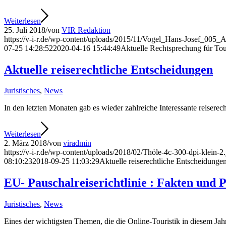
Weiterlesen
25. Juli 2018
/
von
VIR Redaktion
https://v-i-r.de/wp-content/uploads/2015/11/Vogel_Hans-Josef_005_
07-25 14:28:52
2020-04-16 15:44:49
Aktuelle Rechtsprechung für Tour
Aktuelle reiserechtliche Entscheidungen
Juristisches
,
News
In den letzten Monaten gab es wieder zahlreiche Interessante reisere
Weiterlesen
2. März 2018
/
von
viradmin
https://v-i-r.de/wp-content/uploads/2018/02/Thöle-4c-300-dpi-klein-2.
08:10:23
2018-09-25 11:03:29
Aktuelle reiserechtliche Entscheidunge
EU- Pauschalreiserichtlinie : Fakten und P
Juristisches
,
News
Eines der wichtigsten Themen, die die Online-Touristik in diesem Jah