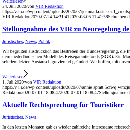
Weiterlesen
24. Juli 2020
/
von
VIR Redaktion
https://v-i-r.de/wp-content/uploads/2020/07/joanna-kosinska-1_cmofs
VIR Redaktion
2020-07-24 14:31:41
2020-08-05 11:41:58
Schreiben d
Stellungnahme des VIR zu Neuregelung der
Juristisches
,
News
,
Politik
Wir begrüßen ausdrücklich das Bestreben der Bundesregierung, die I
dem niederländischen Modell des Reisegarantiefonds (SGR). Ein Mod
seit dem letzten Austausch gravierend geändert. Wir hoffen, mit unse
Weiterlesen
1. Juli 2020
/
von
VIR Redaktion
https://v-i-r.de/wp-content/uploads/2020/07/annie-spratt-5cfwq-wmcj
Redaktion
2020-07-01 18:08:47
2020-07-01 18:08:47
Stellungnahme d
Aktuelle Rechtsprechung für Touristiker
Juristisches
,
News
In den letzten Monaten gab es wieder zahlreiche Interessante reisere