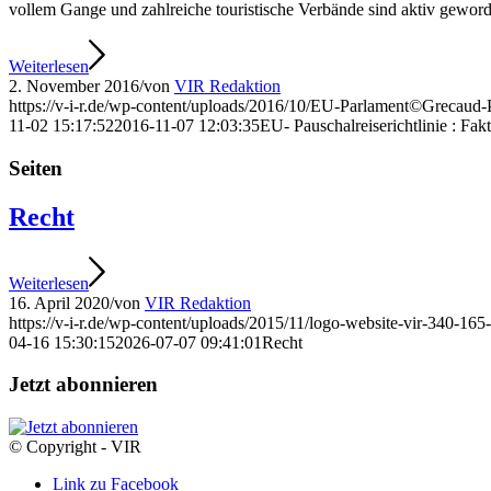
vollem Gange und zahlreiche touristische Verbände sind aktiv gewor
Weiterlesen
2. November 2016
/
von
VIR Redaktion
https://v-i-r.de/wp-content/uploads/2016/10/EU-Parlament©Grecaud-
11-02 15:17:52
2016-11-07 12:03:35
EU- Pauschalreiserichtlinie : Fa
Seiten
Recht
Weiterlesen
16. April 2020
/
von
VIR Redaktion
https://v-i-r.de/wp-content/uploads/2015/11/logo-website-vir-340-16
04-16 15:30:15
2026-07-07 09:41:01
Recht
Jetzt abonnieren
© Copyright - VIR
Link zu Facebook