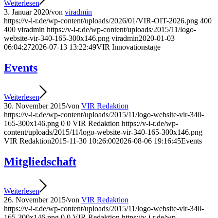
Weiterlesen
3. Januar 2020
/
von
viradmin
https://v-i-r.de/wp-content/uploads/2026/01/VIR-OIT-2026.png
400
400
viradmin
https://v-i-r.de/wp-content/uploads/2015/11/logo-
website-vir-340-165-300x146.png
viradmin
2020-01-03
06:04:27
2026-07-13 13:22:49
VIR Innovationstage
Events
Weiterlesen
30. November 2015
/
von
VIR Redaktion
https://v-i-r.de/wp-content/uploads/2015/11/logo-website-vir-340-
165-300x146.png
0
0
VIR Redaktion
https://v-i-r.de/wp-
content/uploads/2015/11/logo-website-vir-340-165-300x146.png
VIR Redaktion
2015-11-30 10:26:00
2026-08-06 19:16:45
Events
Mitgliedschaft
Weiterlesen
26. November 2015
/
von
VIR Redaktion
https://v-i-r.de/wp-content/uploads/2015/11/logo-website-vir-340-
165-300x146.png
0
0
VIR Redaktion
https://v-i-r.de/wp-