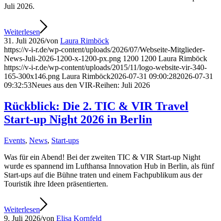
Juli 2026.
Weiterlesen
31. Juli 2026
/
von
Laura Rimböck
https://v-i-r.de/wp-content/uploads/2026/07/Webseite-Mitglieder-
News-Juli-2026-1200-x-1200-px.png
1200
1200
Laura Rimböck
https://v-i-r.de/wp-content/uploads/2015/11/logo-website-vir-340-
165-300x146.png
Laura Rimböck
2026-07-31 09:00:28
2026-07-31
09:32:53
Neues aus den VIR-Reihen: Juli 2026
Rückblick: Die 2. TIC & VIR Travel
Start-up Night 2026 in Berlin
Events
,
News
,
Start-ups
Was für ein Abend! Bei der zweiten TIC & VIR Start-up Night
wurde es spannend im Lufthansa Innovation Hub in Berlin, als fünf
Start-ups auf die Bühne traten und einem Fachpublikum aus der
Touristik ihre Ideen präsentierten.
Weiterlesen
9. Juli 2026
/
von
Elisa Kornfeld