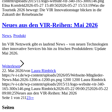
content/uploads/2015/11/logo-website-vir-340-165-300x146.png
Elisa Kornfeld
2026-05-27 15:49:50
2026-05-27 15:53:19
Was die
Touristik 2026 bewegt: Die VIR Innovationstage blicken in die
Zukunft der Reisebranche
Neues aus den VIR-Reihen: Mai 2026
News
,
Produkt
Im VIR Netzwerk gibt es laufend News – von neuen Technologien
über innovative Services bis hin zu frischen Produktideen: Update
Mai 2026.
Weiterlesen
22. Mai 2026
/
von
Laura Rimböck
https://v-i-r.de/wp-content/uploads/2026/05/Webseite-Mitglieder-
News-Mai-2026-1200-x-1200-px.png
1200
1200
Laura Rimböck
https://v-i-r.de/wp-content/uploads/2015/11/logo-website-vir-340-
165-300x146.png
Laura Rimböck
2026-05-22 09:00:25
2026-05-22
09:00:25
Neues aus den VIR-Reihen: Mai 2026
Seite 1 von 21
1
2
3
›
»
Seiten