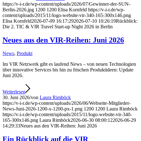
https://v-i-r.de/wp-content/uploads/2026/07/Gewinner-der-SUN-
Berlin-2026.jpg
1200
1200
Elisa Kornfeld
https://v-i-r.de/wp-
content/uploads/2015/11/logo-website-vir-340-165-300x146.png
Elisa Kornfeld
2026-07-09 16:17:29
2026-07-10 10:26:19
Rückblick:
Die 2. TIC & VIR Travel Start-up Night 2026 in Berlin
Neues aus den VIR-Reihen: Juni 2026
News
,
Produkt
Im VIR Netzwerk gibt es laufend News – von neuen Technologien
über innovative Services bis hin zu frischen Produktideen: Update
Juni 2026.
Weiterlesen
30. Juni 2026
/
von
Laura Rimböck
https://v-i-r.de/wp-content/uploads/2026/06/Webseite-Mitglieder-
News-Juni-2026-1200-x-1200-px-1.png
1200
1200
Laura Rimböck
https://v-i-r.de/wp-content/uploads/2015/11/logo-website-vir-340-
165-300x146.png
Laura Rimböck
2026-06-30 08:00:12
2026-06-29
14:29:33
Neues aus den VIR-Reihen: Juni 2026
Ein Rückblick auf die VIR