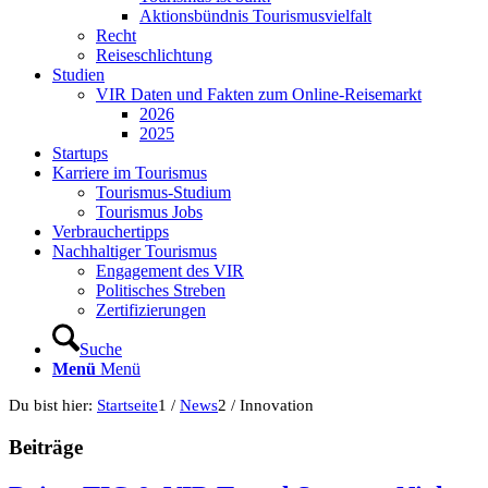
Aktionsbündnis Tourismusvielfalt
Recht
Reiseschlichtung
Studien
VIR Daten und Fakten zum Online-Reisemarkt
2026
2025
Startups
Karriere im Tourismus
Tourismus-Studium
Tourismus Jobs
Verbrauchertipps
Nachhaltiger Tourismus
Engagement des VIR
Politisches Streben
Zertifizierungen
Suche
Menü
Menü
Du bist hier:
Startseite
1
/
News
2
/
Innovation
Beiträge