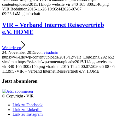
content/uploads/2015/11/logo-website-vir-340-165-300x146.png
VIR Redaktion
2015-11-26 10:05:44
2026-07-07
09:23:14
Mitgliedschaft
VIR – Verband Internet Reisevertrieb
e.V. HOME
Weiterlesen
24. November 2015
/
von
viradmin
https://v-i-r.de/wp-content/uploads/2015/12/VIR_Logo.png
292
652
viradmin
https://v-i-r.de/wp-content/uploads/2015/11/logo-website-
vir-340-165-300x146.png
viradmin
2015-11-24 00:07:50
2026-08-05
11:39:57
VIR – Verband Internet Reisevertrieb e.V. HOME
Jetzt abonnieren
© Copyright - VIR
Link zu Facebook
Link zu LinkedIn
Link zu Instagram