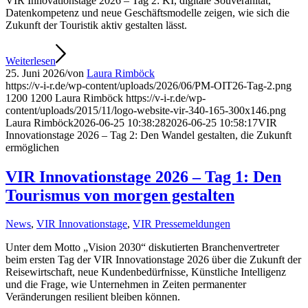
VIR Innovationstage 2026 – Tag 2: KI, digitale Souveränität,
Datenkompetenz und neue Geschäftsmodelle zeigen, wie sich die
Zukunft der Touristik aktiv gestalten lässt.
Weiterlesen
25. Juni 2026
/
von
Laura Rimböck
https://v-i-r.de/wp-content/uploads/2026/06/PM-OIT26-Tag-2.png
1200
1200
Laura Rimböck
https://v-i-r.de/wp-
content/uploads/2015/11/logo-website-vir-340-165-300x146.png
Laura Rimböck
2026-06-25 10:38:28
2026-06-25 10:58:17
VIR
Innovationstage 2026 – Tag 2: Den Wandel gestalten, die Zukunft
ermöglichen
VIR Innovationstage 2026 – Tag 1: Den
Tourismus von morgen gestalten
News
,
VIR Innovationstage
,
VIR Pressemeldungen
Unter dem Motto „Vision 2030“ diskutierten Branchenvertreter
beim ersten Tag der VIR Innovationstage 2026 über die Zukunft der
Reisewirtschaft, neue Kundenbedürfnisse, Künstliche Intelligenz
und die Frage, wie Unternehmen in Zeiten permanenter
Veränderungen resilient bleiben können.