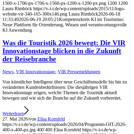
1560-x-1706-px-1706-x-1560-px-1200-x-1200-px.png
1200
1200
Laura Rimböck
https://v-i-r.de/wp-content/uploads/2015/11/logo-
website-vir-340-165-300x146.png
Laura Rimböck
2026-06-18
11:33:49
2026-06-19 20:05:21
Kompetenzkreis KI im Tourismus:
Neue Plattform für Orientierung, Wissen und verantwortungsvolle
KI Anwendung
Was die Touristik 2026 bewegt: Die VIR
Innovationstage blicken in die Zukunft
der Reisebranche
News
,
VIR Innovationstage
,
VIR Pressemeldungen
Von künstlicher Intelligenz über neue Geschäftsmodelle bis hin zu
veränderten Kundenbedürfnissen: Die diesjährigen VIR
Innovationstage zeigen, welche Themen die Touristik aktuell
bewegen und wie sich die Branche auf die Zukunft vorbereitet.
Weiterlesen
27. Mai 2026
/
von
Elisa Kornfeld
https://v-i-r.de/wp-content/uploads/2026/04/Programm-OIT-2026-
400-x-400-px.jpg
400
400
Elisa Kornfeld
https://v-i-r.de/wp-