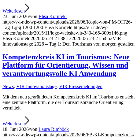
Weiterlesen
23. Juni 2026
/
von
Elisa Kornfeld
https://v-i-r.de/wp-content/uploads/2026/06/Kopie-von-PM-OIT26-
Tag-1.jpg
1200
1200
Elisa Kornfeld
https://v-i-r.de/wp-
content/uploads/2015/11/logo-website-vir-340-165-300x146.png
Elisa Kornfeld
2026-06-23 21:38:13
2026-06-23 21:54:52
VIR
Innovationstage 2026 – Tag 1: Den Tourismus von morgen gestalten
Kompetenzkreis KI im Tourismus: Neue
Plattform für Orientierung, Wissen und
verantwortungsvolle KI Anwendung
News
,
VIR Innovationstage
,
VIR Pressemeldungen
Mit dem neu gegründeten Kompetenzkreis KI im Tourismus entsteht
eine zentrale Plattform, die der Tourismusbranche Orientierung
vermittelt.
Weiterlesen
18. Juni 2026
/
von
Laura Rimböck
https://v-i-r.de/wp-content/uploads/2026/06/FB-KI-Kompetenzkreis-