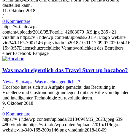
darstellen kann.
11. Oktober 2018
/
0 Kommentare
https://v-i-r.de/wp-
content/uploads/2018/05/Fotolia_42683079_XS.jpg
285
421
viradmin
https://v-i-r.de/wp-content/uploads/2015/11/logo-website-
vir-340-165-300x146.png
viradmin
2018-10-11 17:09:07
2020-04-16
15:40:57
Datenschutzrechtliche Verantwortlichkeit des Betreibers
einer Facebook-Fanpage
Was macht eigentlich das Travel Start-up hocaboo?
News
,
Start-ups
,
Was macht eigentlich...?
Hocaboo hat es sich zur Aufgabe gemacht, das Recruiting in
Hotellerie und Gastronomie grundlegend mit der Hilfe von digitaler
und intelligenter Technologie zu revolutionieren.
9. Oktober 2018
/
0 Kommentare
https://v-i-r.de/wp-content/uploads/2018/09/IMG_2623.jpeg
639
480
viradmin
https://v-i-r.de/wp-content/uploads/2015/11/logo-
website-vir-340-165-300x146.png
viradmin
2018-10-09