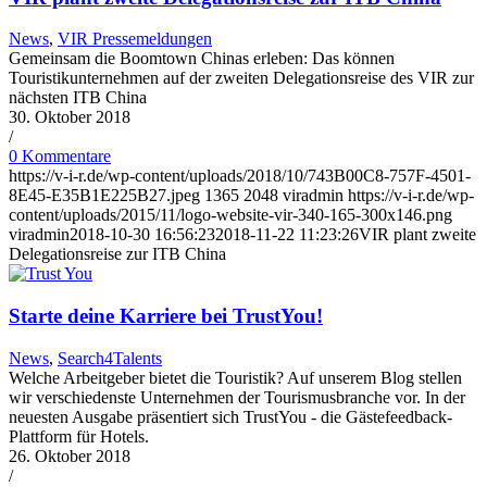
News
,
VIR Pressemeldungen
Gemeinsam die Boomtown Chinas erleben: Das können
Touristikunternehmen auf der zweiten Delegationsreise des VIR zur
nächsten ITB China
30. Oktober 2018
/
0 Kommentare
https://v-i-r.de/wp-content/uploads/2018/10/743B00C8-757F-4501-
8E45-E35B1E225B27.jpeg
1365
2048
viradmin
https://v-i-r.de/wp-
content/uploads/2015/11/logo-website-vir-340-165-300x146.png
viradmin
2018-10-30 16:56:23
2018-11-22 11:23:26
VIR plant zweite
Delegationsreise zur ITB China
Starte deine Karriere bei TrustYou!
News
,
Search4Talents
Welche Arbeitgeber bietet die Touristik? Auf unserem Blog stellen
wir verschiedenste Unternehmen der Tourismusbranche vor. In der
neuesten Ausgabe präsentiert sich TrustYou - die Gästefeedback-
Plattform für Hotels.
26. Oktober 2018
/