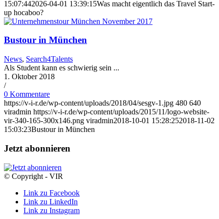
15:07:44
2026-04-01 13:39:15
Was macht eigentlich das Travel Start-
up hocaboo?
Bustour in München
News
,
Search4Talents
Als Student kann es schwierig sein ...
1. Oktober 2018
/
0 Kommentare
https://v-i-r.de/wp-content/uploads/2018/04/sesgv-1.jpg
480
640
viradmin
https://v-i-r.de/wp-content/uploads/2015/11/logo-website-
vir-340-165-300x146.png
viradmin
2018-10-01 15:28:25
2018-11-02
15:03:23
Bustour in München
Jetzt abonnieren
© Copyright - VIR
Link zu Facebook
Link zu LinkedIn
Link zu Instagram