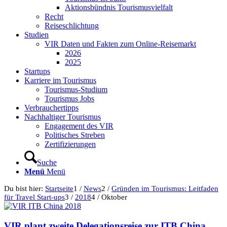
Aktionsbündnis Tourismusvielfalt
Recht
Reiseschlichtung
Studien
VIR Daten und Fakten zum Online-Reisemarkt
2026
2025
Startups
Karriere im Tourismus
Tourismus-Studium
Tourismus Jobs
Verbrauchertipps
Nachhaltiger Tourismus
Engagement des VIR
Politisches Streben
Zertifizierungen
Suche
Menü
Menü
Du bist hier:
Startseite
1
/
News
2
/
Gründen im Tourismus: Leitfaden
für Travel Start-ups
3
/
2018
4
/
Oktober
VIR plant zweite Delegationsreise zur ITB China