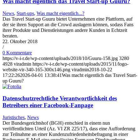
Was macht eigentlich das Travel Start-up Guuru?
News
,
Start-ups
,
Was macht eigentlich...?
Das Travel Start-up Guuru bietet Unternehmen eine Plattform, auf
der sie ihren Support an die Crowd auslagern können, sodass Fans
ihrer Produkte und Dienstleistungen andere Kunden in Echtzeit
beraten.
22. Oktober 2018
/
0 Kommentare
https://v-i-r.de/wp-content/uploads/2018/10/Guuru-158.jpg
3280
4928
viradmin
https://v-i-r.de/wp-content/uploads/2015/11/logo-
website-vir-340-165-300x146.png
viradmin
2018-10-22
17:22:26
2026-04-01 13:38:41
Was macht eigentlich das Travel Start-
up Guuru?
Datenschutzrechtliche Verantwortlichkeit des
Betreibers einer Facebook-Fanpage
Juristisches
,
News
Der Bundesgerichtshof (BGH) entschied in einem nun
veröffentlichten Urteil (Az. VI ZR 225/17), dass eine Aufforderung
zur Teilnahme an einer Kundenzufriedenheitsbefragung in einer
Rechnungs-E-Mail eine unzulässige Form von Direktwerbung