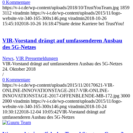
0 Kommentare
https://v-i-r.de/wp-content/uploads/2018/10/TrustYouTeam.jpg
1859
3112
viradmin
https://v-i-r.de/wp-content/uploads/2015/11/logo-
website-vir-340-165-300x146.png
viradmin
2018-10-26
15:45:10
2018-10-26 16:18:47
Starte deine Karriere bei TrustYou!
VIR-Vorstand drängt auf umfassenderen Ausbau
des 5G-Netzes
News
,
VIR Pressemeldungen
VIR-Vorstand drängt auf umfassenderen Ausbau des 5G-Netzes
24. Oktober 2018
/
0 Kommentare
https://v-i-r.de/wp-content/uploads/2015/11/20170621-VIR-
ONLINE-INNOVATIONSTAGE-2017-VIR-ONLINE-
INNOVATIONSTAGE-2017-OFFENBLENDE-MB-172.jpg
3000
2000
viradmin
https://v-i-r.de/wp-content/uploads/2015/11/logo-
website-vir-340-165-300x146.png
viradmin
2018-10-24
10:30:12
2018-12-04 10:05:42
VIR-Vorstand drängt auf
umfassenderen Ausbau des 5G-Netzes