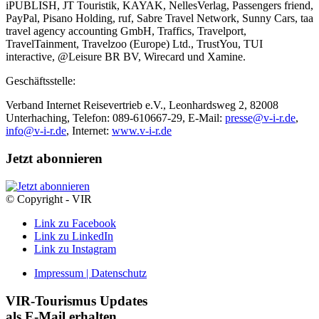
iPUBLISH, JT Touristik, KAYAK, NellesVerlag, Passengers friend,
PayPal, Pisano Holding, ruf, Sabre Travel Network, Sunny Cars, taa
travel agency accounting GmbH, Traffics, Travelport,
TravelTainment, Travelzoo (Europe) Ltd., TrustYou, TUI
interactive, @Leisure BR BV, Wirecard und Xamine.
Geschäftsstelle:
Verband Internet Reisevertrieb e.V., Leonhardsweg 2, 82008
Unterhaching, Telefon: 089-610667-29, E-Mail:
presse@v-i-r.de
,
info@v-i-r.de
, Internet:
www.v-i-r.de
Jetzt abonnieren
© Copyright - VIR
Link zu Facebook
Link zu LinkedIn
Link zu Instagram
Impressum | Datenschutz
VIR-Tourismus Updates
als E-Mail erhalten