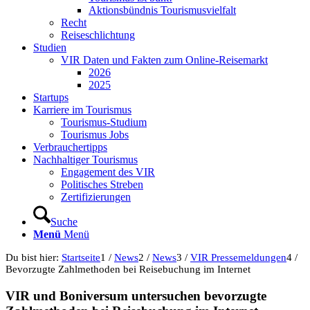
Aktionsbündnis Tourismusvielfalt
Recht
Reiseschlichtung
Studien
VIR Daten und Fakten zum Online-Reisemarkt
2026
2025
Startups
Karriere im Tourismus
Tourismus-Studium
Tourismus Jobs
Verbrauchertipps
Nachhaltiger Tourismus
Engagement des VIR
Politisches Streben
Zertifizierungen
Suche
Menü
Menü
Du bist hier:
Startseite
1
/
News
2
/
News
3
/
VIR Pressemeldungen
4
/
Bevorzugte Zahlmethoden bei Reisebuchung im Internet
VIR und Boniversum untersuchen bevorzugte