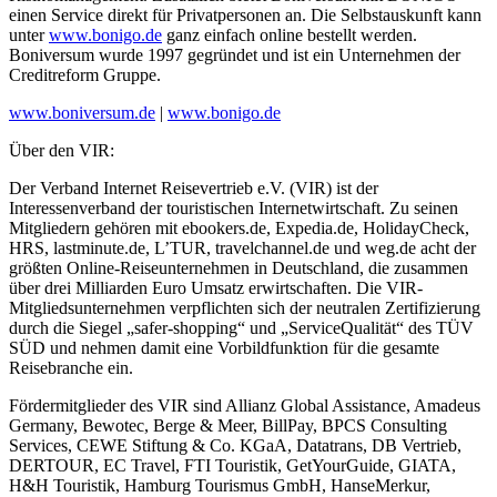
einen Service direkt für Privatpersonen an. Die Selbstauskunft kann
unter
www.bonigo.de
ganz einfach online bestellt werden.
Boniversum wurde 1997 gegründet und ist ein Unternehmen der
Creditreform Gruppe.
www.boniversum.de
|
www.bonigo.de
Über den VIR:
Der Verband Internet Reisevertrieb e.V. (VIR) ist der
Interessenverband der touristischen Internetwirtschaft. Zu seinen
Mitgliedern gehören mit ebookers.de, Expedia.de, HolidayCheck,
HRS, lastminute.de, L’TUR, travelchannel.de und weg.de acht der
größten Online-Reiseunternehmen in Deutschland, die zusammen
über drei Milliarden Euro Umsatz erwirtschaften. Die VIR-
Mitgliedsunternehmen verpflichten sich der neutralen Zertifizierung
durch die Siegel „safer-shopping“ und „ServiceQualität“ des TÜV
SÜD und nehmen damit eine Vorbildfunktion für die gesamte
Reisebranche ein.
Fördermitglieder des VIR sind Allianz Global Assistance, Amadeus
Germany, Bewotec, Berge & Meer, BillPay, BPCS Consulting
Services, CEWE Stiftung & Co. KGaA, Datatrans, DB Vertrieb,
DERTOUR, EC Travel, FTI Touristik, GetYourGuide, GIATA,
H&H Touristik, Hamburg Tourismus GmbH, HanseMerkur,