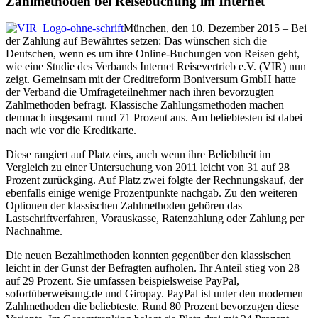
Zahlmethoden bei Reisebuchung im Internet
München, den 10. Dezember 2015 – Bei
der Zahlung auf Bewährtes setzen: Das wünschen sich die
Deutschen, wenn es um ihre Online-Buchungen von Reisen geht,
wie eine Studie des Verbands Internet Reisevertrieb e.V. (VIR) nun
zeigt. Gemeinsam mit der Creditreform Boniversum GmbH hatte
der Verband die Umfrageteilnehmer nach ihren bevorzugten
Zahlmethoden befragt. Klassische Zahlungsmethoden machen
demnach insgesamt rund 71 Prozent aus. Am beliebtesten ist dabei
nach wie vor die Kreditkarte.
Diese rangiert auf Platz eins, auch wenn ihre Beliebtheit im
Vergleich zu einer Untersuchung von 2011 leicht von 31 auf 28
Prozent zurückging. Auf Platz zwei folgte der Rechnungskauf, der
ebenfalls einige wenige Prozentpunkte nachgab. Zu den weiteren
Optionen der klassischen Zahlmethoden gehören das
Lastschriftverfahren, Vorauskasse, Ratenzahlung oder Zahlung per
Nachnahme.
Die neuen Bezahlmethoden konnten gegenüber den klassischen
leicht in der Gunst der Befragten aufholen. Ihr Anteil stieg von 28
auf 29 Prozent. Sie umfassen beispielsweise PayPal,
sofortüberweisung.de und Giropay. PayPal ist unter den modernen
Zahlmethoden die beliebteste. Rund 80 Prozent bevorzugen diese