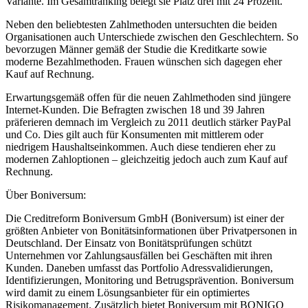
Variante. Im Gesamtranking belegt sie Platz drei mit 24 Prozent.
Neben den beliebtesten Zahlmethoden untersuchten die beiden
Organisationen auch Unterschiede zwischen den Geschlechtern. So
bevorzugen Männer gemäß der Studie die Kreditkarte sowie
moderne Bezahlmethoden. Frauen wünschen sich dagegen eher
Kauf auf Rechnung.
Erwartungsgemäß offen für die neuen Zahlmethoden sind jüngere
Internet-Kunden. Die Befragten zwischen 18 und 39 Jahren
präferieren demnach im Vergleich zu 2011 deutlich stärker PayPal
und Co. Dies gilt auch für Konsumenten mit mittlerem oder
niedrigem Haushaltseinkommen. Auch diese tendieren eher zu
modernen Zahloptionen – gleichzeitig jedoch auch zum Kauf auf
Rechnung.
Über Boniversum:
Die Creditreform Boniversum GmbH (Boniversum) ist einer der
größten Anbieter von Bonitätsinformationen über Privatpersonen in
Deutschland. Der Einsatz von Bonitätsprüfungen schützt
Unternehmen vor Zahlungsausfällen bei Geschäften mit ihren
Kunden. Daneben umfasst das Portfolio Adressvalidierungen,
Identifizierungen, Monitoring und Betrugsprävention. Boniversum
wird damit zu einem Lösungsanbieter für ein optimiertes
Risikomanagement. Zusätzlich bietet Boniversum mit BONIGO