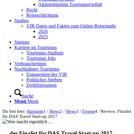
Aktionsbündnis Tourismusvielfalt
Recht
Reiseschlichtung
Studien
VIR Daten und Fakten zum Online-Reisemarkt
2026
2025
Startups
Karriere im Tourismus
Tourismus-Studium
Tourismus Jobs
Verbrauchertipps
Nachhaltiger Tourismus
Engagement des VIR
Politisches Streben
Zertifizierungen
Suche
Menü
Menü
Du bist hier:
Startseite
1
/
News
2
/
News
3
/
Events
4
/
Reveox: Finalist
für DAS Travel Start-up 2017
… der Finalist für DAS Travel Start-up 2017