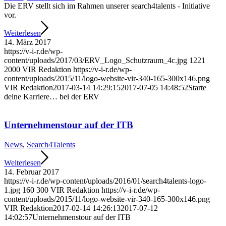
Die ERV stellt sich im Rahmen unserer search4talents - Initiative
vor.
Weiterlesen
14. März 2017
https://v-i-r.de/wp-
content/uploads/2017/03/ERV_Logo_Schutzraum_4c.jpg
1221
2000
VIR Redaktion
https://v-i-r.de/wp-
content/uploads/2015/11/logo-website-vir-340-165-300x146.png
VIR Redaktion
2017-03-14 14:29:15
2017-07-05 14:48:52
Starte
deine Karriere… bei der ERV
Unternehmenstour auf der ITB
News
,
Search4Talents
Weiterlesen
14. Februar 2017
https://v-i-r.de/wp-content/uploads/2016/01/search4talents-logo-
1.jpg
160
300
VIR Redaktion
https://v-i-r.de/wp-
content/uploads/2015/11/logo-website-vir-340-165-300x146.png
VIR Redaktion
2017-02-14 14:26:13
2017-07-12
14:02:57
Unternehmenstour auf der ITB