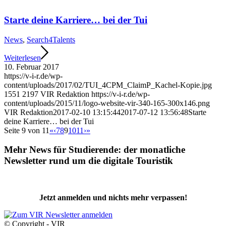
Starte deine Karriere… bei der Tui
News
,
Search4Talents
Weiterlesen
10. Februar 2017
https://v-i-r.de/wp-
content/uploads/2017/02/TUI_4CPM_ClaimP_Kachel-Kopie.jpg
1551
2197
VIR Redaktion
https://v-i-r.de/wp-
content/uploads/2015/11/logo-website-vir-340-165-300x146.png
VIR Redaktion
2017-02-10 13:15:44
2017-07-12 13:56:48
Starte
deine Karriere… bei der Tui
Seite 9 von 11
«
‹
7
8
9
10
11
›
»
Mehr News für Studierende: der monatliche
Newsletter rund um die digitale Touristik
Jetzt anmelden und nichts mehr verpassen!
© Copyright - VIR