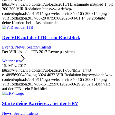
https://v-i-r.de/wp-content/uploads/2015/11/lastminute-mitglied-1.jpg
300
300
VIR Redaktion
https://v-i-r.de/wp-
content/uploads/2015/11/logo-website-vir-340-165-300x146.png
VIR Redaktion
2017-03-20 07:50:08
2026-04-01 14:59:23
Starte
deine Karriere bei… lastminute.de
Der VIR auf der ITB – ein Rückblick
Events
,
News
,
Search4Talents
Der VIR lässt die ITB 2017 Revue passieren.
Weiterlesen
15. März 2017
https://v-i-r.de/wp-content/uploads/2017/03/IMG_1443-
e1489569004804.jpg
3024
4032
VIR Redaktion
https://v-i-r.de/wp-
content/uploads/2015/11/logo-website-vir-340-165-300x146.png
VIR Redaktion
2017-03-15 12:59:01
2026-03-29 20:32:15
Der VIR
auf der ITB – ein Rückblick
Starte deine Karriere… bei der ERV
News
,
Search4Talents