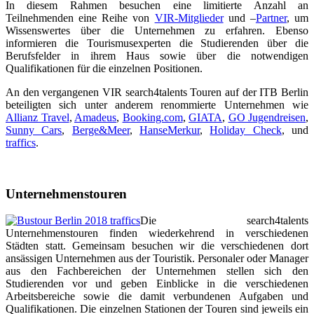
In diesem Rahmen besuchen eine limitierte Anzahl an
Teilnehmenden eine Reihe von
VIR-Mitglieder
und –
Partner
, um
Wissenswertes über die Unternehmen zu erfahren. Ebenso
informieren die Tourismusexperten die Studierenden über die
Berufsfelder in ihrem Haus sowie über die notwendigen
Qualifikationen für die einzelnen Positionen.
An den vergangenen VIR search4talents Touren auf der ITB Berlin
beteiligten sich unter anderem renommierte Unternehmen wie
Allianz Travel
,
Amadeus
,
Booking.com
,
GIATA
,
GO Jugendreisen
,
Sunny Cars
,
Berge&Meer
,
HanseMerkur
,
Holiday Check
, und
traffics
.
Unternehmenstouren
Die search4talents
Unternehmenstouren finden wiederkehrend in verschiedenen
Städten statt. Gemeinsam besuchen wir die verschiedenen dort
ansässigen Unternehmen aus der Touristik. Personaler oder Manager
aus den Fachbereichen der Unternehmen stellen sich den
Studierenden vor und geben Einblicke in die verschiedenen
Arbeitsbereiche sowie die damit verbundenen Aufgaben und
Qualifikationen. Die einzelnen Stationen der Touren sind jeweils ein