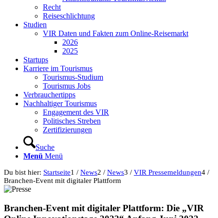
Recht
Reiseschlichtung
Studien
VIR Daten und Fakten zum Online-Reisemarkt
2026
2025
Startups
Karriere im Tourismus
Tourismus-Studium
Tourismus Jobs
Verbrauchertipps
Nachhaltiger Tourismus
Engagement des VIR
Politisches Streben
Zertifizierungen
Suche
Menü
Menü
Du bist hier:
Startseite
1
/
News
2
/
News
3
/
VIR Pressemeldungen
4
/
Branchen-Event mit digitaler Plattform
Branchen-Event mit digitaler Plattform: Die
„
VIR