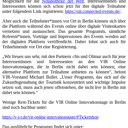
Möglichkeit für die
Notapotheke der Welt
. Interessentinnen und
Interessenten können sich schon jetzt für ihre digitale Teilnahme
unter folgendem Link registrieren:
https://oit.connected-events.de/
.
Aber auch die Teilnehmer*innen vor Ort in Berlin können sich über
die Plattform während des Events online über digitale Visitenkarten
vernetzen und austauschen. Das gesamte Programm, sämtliche
Referent*innen, Vorträge und Impressionen des Events werden auf
der digitalen Plattform veröffentlicht. Daher lohnt sich auch für
Teilnehmende vor Ort eine Registrierung.
„Wir freuen uns sehr, mit den Partnern cfm und Olimar auch für jene
Interessentinnen und Interessenten an den VIR Online
Innovationstagen, die in Berlin nicht dabei sein können, eine
alternative Plattform zur Teilnahme anbieten zu können“, betont
VIR-Vorstand Michael Buller. „Unser Programm, das sich auf die
Zukunftsgestaltung der Touristik konzentriert und wichtige Impulse
setzen soll, muss auch jenen offenstehen, die nicht live in Berlin mit
dabei sein können.“
Wenige Rest-Tickets für die VIR Online Innovationstage in Berlin
sind noch buchbar unter:
https://v-i-r.de/vir-online-innovationstage/#Ticketshop
Das ausführliche Programm findet sich unter: