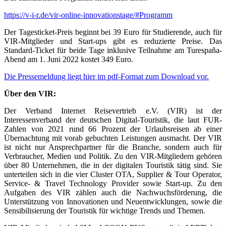
https://v-i-r.de/vir-online-innovationstage/#Programm
Der Tagesticket-Preis beginnt bei 39 Euro für Studierende, auch für
VIR-Mitglieder und Start-ups gibt es reduzierte Preise. Das
Standard-Ticket für beide Tage inklusive Teilnahme am Turespaña-
Abend am 1. Juni 2022 kostet 349 Euro.
Die Pressemeldung liegt hier im pdf-Format zum Download vor.
Über den VIR:
Der Verband Internet Reisevertrieb e.V. (VIR) ist der
Interessenverband der deutschen Digital-Touristik, die laut FUR-
Zahlen von 2021 rund 66 Prozent der Urlaubsreisen ab einer
Übernachtung mit vorab gebuchten Leistungen ausmacht. Der VIR
ist nicht nur Ansprechpartner für die Branche, sondern auch für
Verbraucher, Medien und Politik. Zu den VIR-Mitgliedern gehören
über 80 Unternehmen, die in der digitalen Touristik tätig sind. Sie
unterteilen sich in die vier Cluster OTA, Supplier & Tour Operator,
Service- & Travel Technology Provider sowie Start-up. Zu den
Aufgaben des VIR zählen auch die Nachwuchsförderung, die
Unterstützung von Innovationen und Neuentwicklungen, sowie die
Sensibilisierung der Touristik für wichtige Trends und Themen.