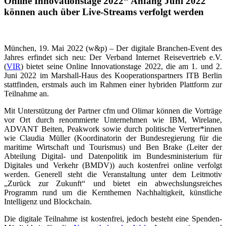
Online Innovationstage 2022
“
Anfang Juni 2022
können auch über Live-Streams verfolgt werden
München, 19. Mai 2022 (w&p) – Der digitale Branchen-Event des
Jahres erfindet sich neu: Der Verband Internet Reisevertrieb e.V.
(
VIR
) bietet seine Online Innovationstage 2022, die am 1. und 2.
Juni 2022 im Marshall-Haus des Kooperationspartners ITB Berlin
stattfinden, erstmals auch im Rahmen einer hybriden Plattform zur
Teilnahme an.
Mit Unterstützung der Partner cfm und Olimar können die Vorträge
vor Ort durch renommierte Unternehmen wie IBM, Wirelane,
ADVANT Beiten, Peakwork sowie durch politische Vertrer*innen
wie Claudia Müller (Koordinatorin der Bundesregierung für die
maritime Wirtschaft und Tourismus) und Ben Brake (Leiter der
Abteilung Digital- und Datenpolitik im Bundesministerium für
Digitales und Verkehr (BMDV)) auch kostenfrei online verfolgt
werden. Generell steht die Veranstaltung unter dem Leitmotiv
„Zurück zur Zukunft“ und bietet ein abwechslungsreiches
Programm rund um die Kernthemen Nachhaltigkeit, künstliche
Intelligenz und Blockchain.
Die digitale Teilnahme ist kostenfrei, jedoch besteht eine Spenden-