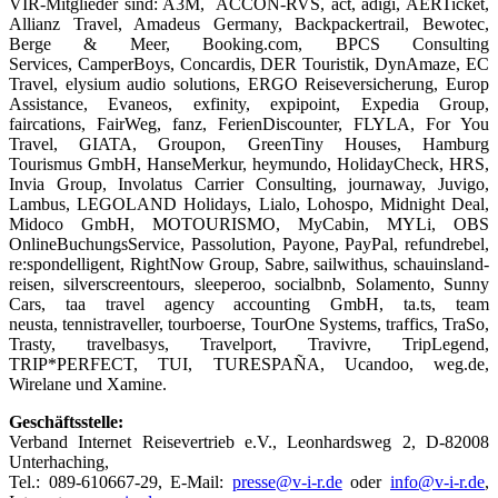
VIR-Mitglieder sind: A3M, ACCON-RVS, act, adigi, AERTicket,
Allianz Travel, Amadeus Germany, Backpackertrail, Bewotec,
Berge & Meer, Booking.com, BPCS Consulting
Services, CamperBoys, Concardis, DER Touristik, DynAmaze, EC
Travel, elysium audio solutions, ERGO Reiseversicherung, Europ
Assistance, Evaneos, exfinity, expipoint, Expedia Group,
faircations, FairWeg, fanz, FerienDiscounter, FLYLA, For You
Travel, GIATA, Groupon, GreenTiny Houses, Hamburg
Tourismus GmbH, HanseMerkur, heymundo, HolidayCheck, HRS,
Invia Group, Involatus Carrier Consulting, journaway, Juvigo,
Lambus, LEGOLAND Holidays, Lialo, Lohospo, Midnight Deal,
Midoco GmbH, MOTOURISMO, MyCabin, MYLi, OBS
OnlineBuchungsService, Passolution, Payone, PayPal, refundrebel,
re:spondelligent, RightNow Group, Sabre, sailwithus, schauinsland-
reisen, silverscreentours, sleeperoo, socialbnb, Solamento, Sunny
Cars, taa travel agency accounting GmbH, ta.ts, team
neusta, tennistraveller, tourboerse, TourOne Systems, traffics, TraSo,
Trasty, travelbasys, Travelport, Travivre, TripLegend,
TRIP*PERFECT, TUI, TURESPAÑA, Ucandoo, weg.de,
Wirelane und Xamine.
Geschäftsstelle:
Verband Internet Reisevertrieb e.V., Leonhardsweg 2, D-82008
Unterhaching,
Tel.: 089-610667-29, E-Mail:
presse@v-i-r.de
oder
info@v-i-r.de
,