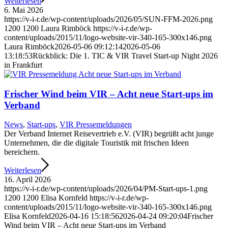
Weiterlesen
6. Mai 2026
https://v-i-r.de/wp-content/uploads/2026/05/SUN-FFM-2026.png
1200
1200
Laura Rimböck
https://v-i-r.de/wp-
content/uploads/2015/11/logo-website-vir-340-165-300x146.png
Laura Rimböck
2026-05-06 09:12:14
2026-05-06
13:18:53
Rückblick: Die 1. TIC & VIR Travel Start-up Night 2026
in Frankfurt
Frischer Wind beim VIR – Acht neue Start-ups im
Verband
News
,
Start-ups
,
VIR Pressemeldungen
Der Verband Internet Reisevertrieb e.V. (VIR) begrüßt acht junge
Unternehmen, die die digitale Touristik mit frischen Ideen
bereichern.
Weiterlesen
16. April 2026
https://v-i-r.de/wp-content/uploads/2026/04/PM-Start-ups-1.png
1200
1200
Elisa Kornfeld
https://v-i-r.de/wp-
content/uploads/2015/11/logo-website-vir-340-165-300x146.png
Elisa Kornfeld
2026-04-16 15:18:56
2026-04-24 09:20:04
Frischer
Wind beim VIR – Acht neue Start-ups im Verband