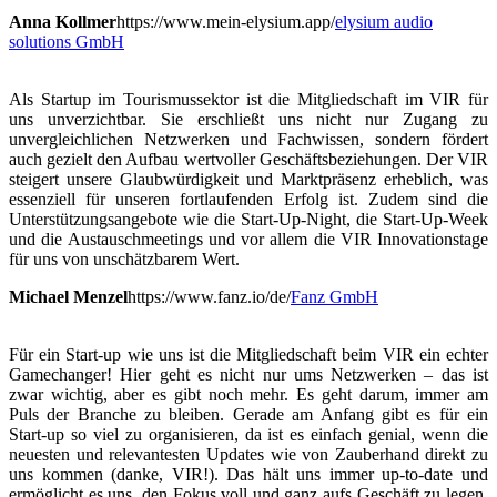
Anna Kollmer
https://www.mein-elysium.app/
elysium audio
solutions GmbH
Als Startup im Tourismussektor ist die Mitgliedschaft im VIR für
uns unverzichtbar. Sie erschließt uns nicht nur Zugang zu
unvergleichlichen Netzwerken und Fachwissen, sondern fördert
auch gezielt den Aufbau wertvoller Geschäftsbeziehungen. Der VIR
steigert unsere Glaubwürdigkeit und Marktpräsenz erheblich, was
essenziell für unseren fortlaufenden Erfolg ist. Zudem sind die
Unterstützungsangebote wie die Start-Up-Night, die Start-Up-Week
und die Austauschmeetings und vor allem die VIR Innovationstage
für uns von unschätzbarem Wert.
Michael Menzel
https://www.fanz.io/de/
Fanz GmbH
Für ein Start-up wie uns ist die Mitgliedschaft beim VIR ein echter
Gamechanger! Hier geht es nicht nur ums Netzwerken – das ist
zwar wichtig, aber es gibt noch mehr. Es geht darum, immer am
Puls der Branche zu bleiben. Gerade am Anfang gibt es für ein
Start-up so viel zu organisieren, da ist es einfach genial, wenn die
neuesten und relevantesten Updates wie von Zauberhand direkt zu
uns kommen (danke, VIR!). Das hält uns immer up-to-date und
ermöglicht es uns, den Fokus voll und ganz aufs Geschäft zu legen.