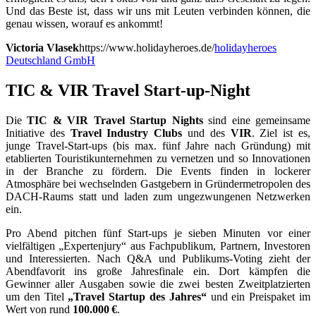
Und das Beste ist, dass wir uns mit Leuten verbinden können, die
genau wissen, worauf es ankommt!
Victoria Vlasek
https://www.holidayheroes.de/
holidayheroes
Deutschland GmbH
TIC
&
VIR Travel Start-up-Night
Die
TIC & VIR Travel Startup Nights
sind eine gemeinsame
Initiative des
Travel Industry Clubs
und des
VIR
. Ziel ist es,
junge Travel-Start-ups (bis max. fünf Jahre nach Gründung) mit
etablierten Touristikunternehmen zu vernetzen und so Innovationen
in der Branche zu fördern. Die Events finden in lockerer
Atmosphäre bei wechselnden Gastgebern in Gründermetropolen des
DACH-Raums statt und laden zum ungezwungenen Netzwerken
ein.
Pro Abend pitchen fünf Start-ups je sieben Minuten vor einer
vielfältigen „Expertenjury“ aus Fachpublikum, Partnern, Investoren
und Interessierten. Nach Q&A und Publikums-Voting zieht der
Abendfavorit ins große Jahresfinale ein. Dort kämpfen die
Gewinner aller Ausgaben sowie die zwei besten Zweitplatzierten
um den Titel
„Travel Startup des Jahres“
und ein Preis­paket im
Wert von rund
100.000 €
.