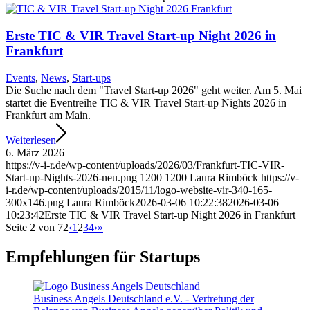
Erste TIC & VIR Travel Start-up Night 2026 in
Frankfurt
Events
,
News
,
Start-ups
Die Suche nach dem "Travel Start-up 2026" geht weiter. Am 5. Mai
startet die Eventreihe TIC & VIR Travel Start-up Nights 2026 in
Frankfurt am Main.
Weiterlesen
6. März 2026
https://v-i-r.de/wp-content/uploads/2026/03/Frankfurt-TIC-VIR-
Start-up-Nights-2026-neu.png
1200
1200
Laura Rimböck
https://v-
i-r.de/wp-content/uploads/2015/11/logo-website-vir-340-165-
300x146.png
Laura Rimböck
2026-03-06 10:22:38
2026-03-06
10:23:42
Erste TIC & VIR Travel Start-up Night 2026 in Frankfurt
Seite 2 von 72
‹
1
2
3
4
›
»
Empfehlungen für Startups
Business Angels Deutschland e.V. - Vertretung der