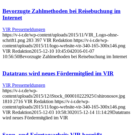
Bevorzugte Zahlmethoden bei Reisebuchung im
Internet
VIR Pressemeldungen
https://v-i-r.de/wp-content/uploads/2015/11/VIR_Logo-ohne-
schrift1.png
283
397
VIR Redaktion
https://v-i-r.de/wp-
content/uploads/2015/11/logo-website-vir-340-165-300x146.png
VIR Redaktion
2015-12-10 10:45:04
2016-01-07
10:56:50
Bevorzugte Zahlmethoden bei Reisebuchung im Internet
Datatrans wird neues Fördermitglied im VIR
VIR Pressemeldungen
https://v-i-r.de/wp-
content/uploads/2015/12/iStock_000010222925©shironosov.jpg
1810
2716
VIR Redaktion
https://v-i-r.de/wp-
content/uploads/2015/11/logo-website-vir-340-165-300x146.png
VIR Redaktion
2015-12-03 10:58:30
2015-12-14 11:14:29
Datatrans
wird neues Fördermitglied im VIR
Sonn- und Feiertagsarbeit: VIR begrüßt