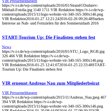
VIR Pressemeldungen
https://v-i-r.de/wp-content/uploads/2016/01/Strand©Dudarev-
Mikhail-Fotolia.jpg
1140
1711
VIR Redaktion
https://v-i-r.de/wp-
content/uploads/2015/11/logo-website-vir-340-165-300x146.png
VIR Redaktion
2016-01-27 12:21:24
2016-02-26 09:26:48
Starkes
Interesse an Nah- und Fernzielen für den Sommerurlaub 2016
START-Tourism Up: Die Finalisten stehen fest
News
https://v-i-r.de/wp-content/uploads/2016/01/STU_Logo_RGB.jpg
326
466
VIR Redaktion
https://v-i-r.de/wp-
content/uploads/2015/11/logo-website-vir-340-165-300x146.png
VIR Redaktion
2016-01-25 12:41:07
2016-01-25 22:33:48
START-
Tourism Up: Die Finalisten stehen fest
VIR ernennt Andreas Nau zum Mitgliederbeirat
VIR Pressemeldungen
https://v-i-r.de/wp-content/uploads/2015/11/Andreas_Nau.jpeg
467
394
VIR Redaktion
https://v-i-r.de/wp-
content/uploads/2015/11/logo-website-vir-340-165-300x146.png
VIR Redaktion
2016-01-20 08:44:00
2016-01-27 09:30:35
VIR