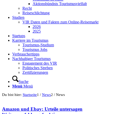
Aktionsbündnis Tourismusvielfalt
Recht
Reiseschlichtung
Studien
VIR Daten und Fakten zum Online-Reisemarkt
2026
2025
Startups
Karriere im Tourismus
Tourismus-Studium
Tourismus Jobs
Verbrauchertipps
Nachhaltiger Tourismus
Engagement des VIR
Politisches Streben
Zertifizierungen
Suche
Menü
Menü
Du bist hier:
Startseite
1
/
News
2
/
News
Amazon und Ebay: Urteile untersagen