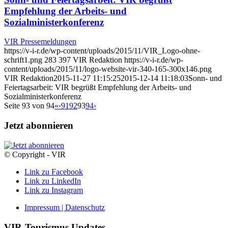
Empfehlung der Arbeits- und
Sozialministerkonferenz
VIR Pressemeldungen
https://v-i-r.de/wp-content/uploads/2015/11/VIR_Logo-ohne-
schrift1.png
283
397
VIR Redaktion
https://v-i-r.de/wp-
content/uploads/2015/11/logo-website-vir-340-165-300x146.png
VIR Redaktion
2015-11-27 11:15:25
2015-12-14 11:18:03
Sonn- und
Feiertagsarbeit: VIR begrüßt Empfehlung der Arbeits- und
Sozialministerkonferenz
Seite 93 von 94
«
‹
91
92
93
94
›
Jetzt abonnieren
© Copyright - VIR
Link zu Facebook
Link zu LinkedIn
Link zu Instagram
Impressum | Datenschutz
VIR-Tourismus Updates