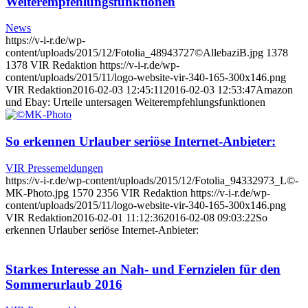
Weiterempfehlungsfunktionen
News
https://v-i-r.de/wp-
content/uploads/2015/12/Fotolia_48943727©AllebaziB.jpg
1378
1378
VIR Redaktion
https://v-i-r.de/wp-
content/uploads/2015/11/logo-website-vir-340-165-300x146.png
VIR Redaktion
2016-02-03 12:45:11
2016-02-03 12:53:47
Amazon
und Ebay: Urteile untersagen Weiterempfehlungsfunktionen
So erkennen Urlauber seriöse Internet-Anbieter:
VIR Pressemeldungen
https://v-i-r.de/wp-content/uploads/2015/12/Fotolia_94332973_L©-
MK-Photo.jpg
1570
2356
VIR Redaktion
https://v-i-r.de/wp-
content/uploads/2015/11/logo-website-vir-340-165-300x146.png
VIR Redaktion
2016-02-01 11:12:36
2016-02-08 09:03:22
So
erkennen Urlauber seriöse Internet-Anbieter:
Starkes Interesse an Nah- und Fernzielen für den
Sommerurlaub 2016