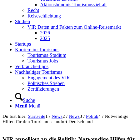
Aktionsbündnis Tourismusvielfalt
Recht
Reiseschlichtung
Studien
VIR Daten und Fakten zum Online-Reisemarkt
2026
2025
Startups
Karriere im Tourismus
Tourismus-Studium
Tourismus Jobs
Verbrauchertipps
Nachhaltiger Tourismus
Engagement des VIR
Politisches Streben
Zertifizierungen
Suche
Menü
Menü
Du bist hier:
Startseite
1
/
News
2
/
News
3
/
Politik
4
/
Notwendige
Hilfen für den Tourismusstandort Deutschland
VIR appelliert an die Politik: Notwendige Hilfen für