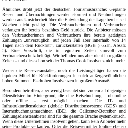
Ähnliches droht jetzt der deutschen Tourismusbranche: Geplante
Reisen und Übernachtungen werden storniert und Neubuchungen
werden aus Unsicherheit über die Entwicklung der Lage bereits seit
Wochen nicht getätigt. Die Verbraucherinnen und Verbraucher
verlangen ihr bereits bezahltes Geld zurück. Die Anbieter müssen
den Verbraucherinnen und Verbrauchern ihre bereits getätigten
Zahlungen „unverzüglich, auf jeden Fall aber innerhalb von 14
Tagen nach dem Rücktritt”, zurückerstatten (BGB § 651h, Absatz
5). Eine Vorschrift, die in regulären Zeiten sinnvoll zum
Verbraucherschutz beiträgt. Wir befinden uns aber nicht in regulären
Zeiten – und dies schon seit der Thomas Cook Insolvenz nicht mehr.
Weder die Reiseveranstalter, noch die Leistungsträger haben die
liquiden Mittel für Rückforderungen in solch außergewöhnlichen
hohen Summen. Es drohen Insolvenzen in großem Ausmaß.
Besonders betroffen, aber wenig beachtet sind zudem all diejenigen
Dienstleister im Hintergrund, die eine Reisebuchung – ob online
oder offline – erst möglich machen. Die IT- und
Infrastrukturdienstleister (globale Distributionssysteme (GDS) und
Internetbuchungsmaschinen (IBE), die Callcenter-Betreiber und
Zahlungsdiensteanbieter sind für die gesamte Brache systemkritisch.
Wenn diese Unternehmen insolvent gehen, kann kein Anbieter mehr
seine Produkte verkaufen. Oder die Reisevermittler (online ebenso