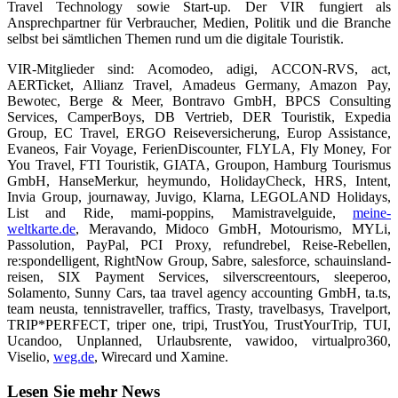
Travel Technology sowie Start-up. Der VIR fungiert als
Ansprechpartner für Verbraucher, Medien, Politik und die Branche
selbst bei sämtlichen Themen rund um die digitale Touristik.
VIR-Mitglieder sind: Acomodeo, adigi, ACCON-RVS, act,
AERTicket, Allianz Travel, Amadeus Germany, Amazon Pay,
Bewotec, Berge & Meer, Bontravo GmbH, BPCS Consulting
Services, CamperBoys, DB Vertrieb, DER Touristik, Expedia
Group, EC Travel, ERGO Reiseversicherung, Europ Assistance,
Evaneos, Fair Voyage, FerienDiscounter, FLYLA, Fly Money, For
You Travel, FTI Touristik, GIATA, Groupon, Hamburg Tourismus
GmbH, HanseMerkur, heymundo, HolidayCheck, HRS, Intent,
Invia Group, journaway, Juvigo, Klarna, LEGOLAND Holidays,
List and Ride, mami-poppins, Mamistravelguide,
meine-
weltkarte.de
, Meravando, Midoco GmbH, Motourismo, MYLi,
Passolution, PayPal, PCI Proxy, refundrebel, Reise-Rebellen,
re:spondelligent, RightNow Group, Sabre, salesforce, schauinsland-
reisen, SIX Payment Services, silverscreentours, sleeperoo,
Solamento, Sunny Cars, taa travel agency accounting GmbH, ta.ts,
team neusta, tennistraveller, traffics, Trasty, travelbasys, Travelport,
TRIP*PERFECT, triper one, tripi, TrustYou, TrustYourTrip, TUI,
Ucandoo, Unplanned, Urlaubsrente, vawidoo, virtualpro360,
Viselio,
weg.de
, Wirecard und Xamine.
Lesen Sie mehr News