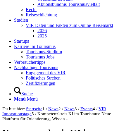
Aktionsbündnis Tourismusvielfalt
Recht
Reiseschlichtung
Studien
VIR Daten und Fakten zum Online-Reisemarkt
2026
2025
Startups
Karriere im Tourismus
Tourismus-Studium
Tourismus Jobs
Verbrauchertipps
Nachhaltiger Tourismus
Engagement des VIR
Politisches Streben
Zertifizierungen
Suche
Menü
Menü
Du bist hier:
Startseite
1
/
News
2
/
News
3
/
Events
4
/
VIR
Innovationstage
5
/
Kompetenzkreis KI im Tourismus: Neue
Plattform für Orientierung, Wissen ...