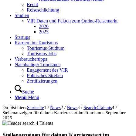
Recht
Reiseschlichtung
Studien
VIR Daten und Fakten zum Online-Reisemarkt
2026
2025
Startups
Karriere im Tourismus
Tourismus-Studium
Tourismus Jobs
Verbrauchertipps
Nachhaltiger Tourismus
Engagement des VIR
Politisches Streben
Zertifizierungen
Suche
Menü
Menü
Du bist hier:
Startseite
1
/
News
2
/
News
3
/
Search4Talents
4
/
Stellenanzeigen für deinen Karrierestart im Tourismus September
2025
Stellenanzeigen für deinen Karrierestart im