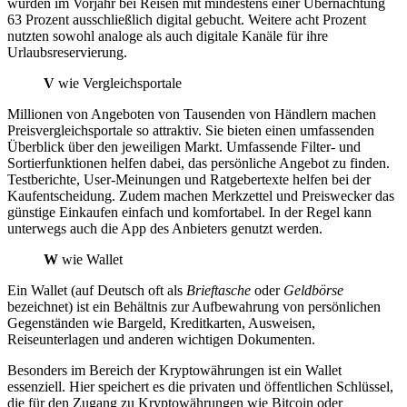
wurden im Vorjahr bei Reisen mit mindestens einer Übernachtung
63 Prozent ausschließlich digital gebucht. Weitere acht Prozent
nutzten sowohl analoge als auch digitale Kanäle für ihre
Urlaubsreservierung.
V
wie Vergleichsportale
Millionen von Angeboten von Tausenden von Händlern machen
Preisvergleichsportale so attraktiv. Sie bieten einen umfassenden
Überblick über den jeweiligen Markt. Umfassende Filter- und
Sortierfunktionen helfen dabei, das persönliche Angebot zu finden.
Testberichte, User-Meinungen und Ratgebertexte helfen bei der
Kaufentscheidung. Zudem machen Merkzettel und Preiswecker das
günstige Einkaufen einfach und komfortabel. In der Regel kann
unterwegs auch die App des Anbieters genutzt werden.
W
wie Wallet
Ein Wallet (auf Deutsch oft als
Brieftasche
oder
Geldbörse
bezeichnet) ist ein Behältnis zur Aufbewahrung von persönlichen
Gegenständen wie Bargeld, Kreditkarten, Ausweisen,
Reiseunterlagen und anderen wichtigen Dokumenten.
Besonders im Bereich der Kryptowährungen ist ein Wallet
essenziell. Hier speichert es die privaten und öffentlichen Schlüssel,
die für den Zugang zu Kryptowährungen wie Bitcoin oder