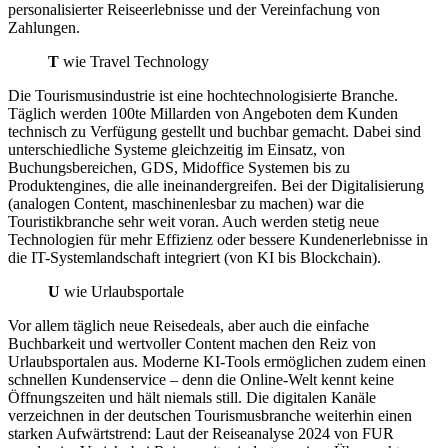
personalisierter Reiseerlebnisse und der Vereinfachung von
Zahlungen.
T
wie Travel Technology
Die Tourismusindustrie ist eine hochtechnologisierte Branche.
Täglich werden 100te Millarden von Angeboten dem Kunden
technisch zu Verfügung gestellt und buchbar gemacht. Dabei sind
unterschiedliche Systeme gleichzeitig im Einsatz, von
Buchungsbereichen, GDS, Midoffice Systemen bis zu
Produktengines, die alle ineinandergreifen. Bei der Digitalisierung
(analogen Content, maschinenlesbar zu machen) war die
Touristikbranche sehr weit voran. Auch werden stetig neue
Technologien für mehr Effizienz oder bessere Kundenerlebnisse in
die IT-Systemlandschaft integriert (von KI bis Blockchain).
U
wie Urlaubsportale
Vor allem täglich neue Reisedeals, aber auch die einfache
Buchbarkeit und wertvoller Content machen den Reiz von
Urlaubsportalen aus. Moderne KI-Tools ermöglichen zudem einen
schnellen Kundenservice – denn die Online-Welt kennt keine
Öffnungszeiten und hält niemals still. Die digitalen Kanäle
verzeichnen in der deutschen Tourismusbranche weiterhin einen
starken Aufwärtstrend: Laut der Reiseanalyse 2024 von FUR