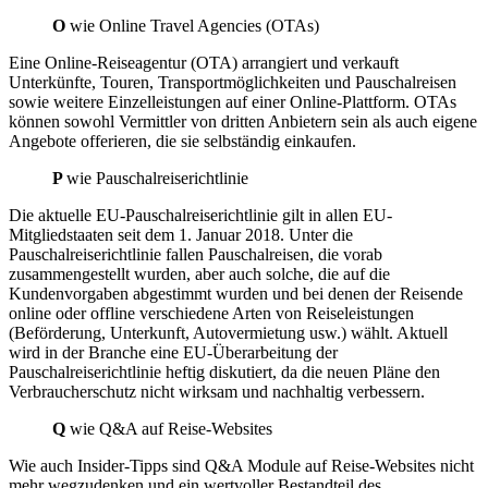
O
wie Online Travel Agencies (OTAs)
Eine Online-Reiseagentur (OTA) arrangiert und verkauft
Unterkünfte, Touren, Transportmöglichkeiten und Pauschalreisen
sowie weitere Einzelleistungen auf einer Online-Plattform. OTAs
können sowohl Vermittler von dritten Anbietern sein als auch eigene
Angebote offerieren, die sie selbständig einkaufen.
P
wie Pauschalreiserichtlinie
Die aktuelle EU-Pauschalreiserichtlinie gilt in allen EU-
Mitgliedstaaten seit dem 1. Januar 2018. Unter die
Pauschalreiserichtlinie fallen Pauschalreisen, die vorab
zusammengestellt wurden, aber auch solche, die auf die
Kundenvorgaben abgestimmt wurden und bei denen der Reisende
online oder offline verschiedene Arten von Reiseleistungen
(Beförderung, Unterkunft, Autovermietung usw.) wählt. Aktuell
wird in der Branche eine EU-Überarbeitung der
Pauschalreiserichtlinie heftig diskutiert, da die neuen Pläne den
Verbraucherschutz nicht wirksam und nachhaltig verbessern.
Q
wie Q&A auf Reise-Websites
Wie auch Insider-Tipps sind Q&A Module auf Reise-Websites nicht
mehr wegzudenken und ein wertvoller Bestandteil des