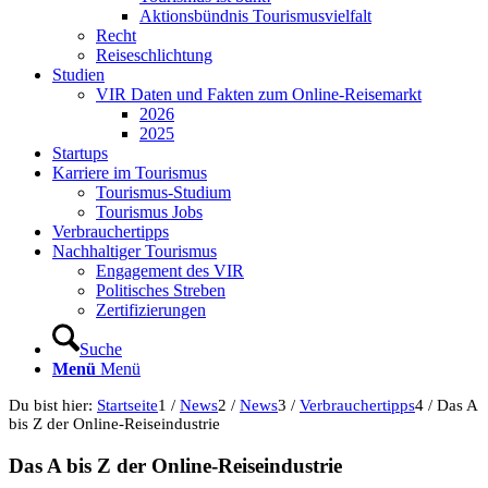
Aktionsbündnis Tourismusvielfalt
Recht
Reiseschlichtung
Studien
VIR Daten und Fakten zum Online-Reisemarkt
2026
2025
Startups
Karriere im Tourismus
Tourismus-Studium
Tourismus Jobs
Verbrauchertipps
Nachhaltiger Tourismus
Engagement des VIR
Politisches Streben
Zertifizierungen
Suche
Menü
Menü
Du bist hier:
Startseite
1
/
News
2
/
News
3
/
Verbrauchertipps
4
/
Das A
bis Z der Online-Reiseindustrie
Das A bis Z der Online-Reiseindustrie