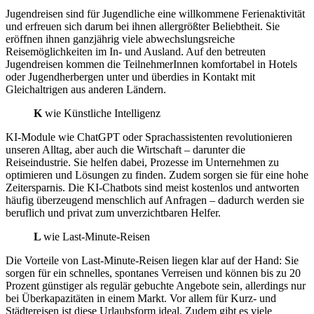
Jugendreisen sind für Jugendliche eine willkommene Ferienaktivität
und erfreuen sich darum bei ihnen allergrößter Beliebtheit. Sie
eröffnen ihnen ganzjährig viele abwechslungsreiche
Reisemöglichkeiten im In- und Ausland. Auf den betreuten
Jugendreisen kommen die TeilnehmerInnen komfortabel in Hotels
oder Jugendherbergen unter und überdies in Kontakt mit
Gleichaltrigen aus anderen Ländern.
K
wie Künstliche Intelligenz
KI-Module wie ChatGPT oder Sprachassistenten revolutionieren
unseren Alltag, aber auch die Wirtschaft – darunter die
Reiseindustrie. Sie helfen dabei, Prozesse im Unternehmen zu
optimieren und Lösungen zu finden. Zudem sorgen sie für eine hohe
Zeitersparnis. Die KI-Chatbots sind meist kostenlos und antworten
häufig überzeugend menschlich auf Anfragen – dadurch werden sie
beruflich und privat zum unverzichtbaren Helfer.
L
wie Last-Minute-Reisen
Die Vorteile von Last-Minute-Reisen liegen klar auf der Hand: Sie
sorgen für ein schnelles, spontanes Verreisen und können bis zu 20
Prozent günstiger als regulär gebuchte Angebote sein, allerdings nur
bei Überkapazitäten in einem Markt. Vor allem für Kurz- und
Städtereisen ist diese Urlaubsform ideal. Zudem gibt es viele