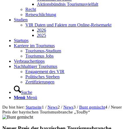
Aktionsbündnis Tourismusvielfalt
Recht
Reiseschlichtung
Studien
VIR Daten und Fakten zum Online-Reisemarkt
2026
2025
Startups
Karriere im Tourismus
Tourismus-Studium
Tourismus Jobs
Verbrauchertipps
Nachhaltiger Tourismus
Engagement des VIR
Politisches Streben
Zertifizierungen
Suche
Menü
Menü
Du bist hier:
Startseite
1
/
News
2
/
News
3
/
Bunt gemischt
4
/
Neuer
Preis der bayrischen Tourismusbranche „TouBy“
Neuer Preis der bayrischen Tourismusbranche