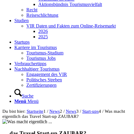
Aktionsbündnis Tourismusvielfalt
Recht
Reiseschlichtung
Studien
VIR Daten und Fakten zum Online-Reisemarkt
2026
2025
Startups
Karriere im Tourismus
Tourismus-Studium
Tourismus Jobs
Verbrauchertipps
Nachhaltiger Tourismus
Engagement des VIR
Politisches Streben
Zertifizierungen
Suche
Menü
Menü
Du bist hier:
Startseite
1
/
News
2
/
News
3
/
Start-ups
4
/
Was macht
eigentlich das Travel Start-up ZAUBAR?
… das Travel Start-up ZAUBAR?