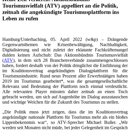
Tourismusvielfalt (ATV) appelliert an die Politik,
zeitnah die angekündigte Tourismusplattform ins
Leben zu rufen
Hamburg/Unterhaching, 05. April 2022 (w&p) – Drängende
Gegenwartsthemen wie Krisenbewältigung, Nachhaltigkeit,
Digitalisierung und nicht zuletzt der eklatante Fachkräftemangel
dulden keinen Aufschub: Das Aktionsbündnis Tourismusvielfalt
(
ATV
), in dem sich 28 Branchenverbände zusammengeschlossen
haben, fordert deshalb von der Politik dringlichst die Einführung der
im Koalitionsvertrag angekündigten Dialogplattform für die
Tourismusindustrie. Rund neun Prozent aller Erwerbstätigen haben
2019 im Tourismus gearbeitet*, was die gesamtgesellschaftliche
Relevanz und Bedeutung der Plattform noch einmal verdeutlicht.
Alle relevanten Player müssten daher zeitnah an einen Tisch
gebracht werden, um sich auf Augenhöhe im Dialog auszutauschen
und wichtige Weichen für die Zukunft des Tourismus zu stellen.
„Die Politik muss jetzt zeigen, dass die im Koalitionsvertrag
angekündigte nationale Plattform für Tourismus mehr als ein bloßes
Lippenbekenntnis war“, so ATV-Sprecher Michael Buller. „Wir
werden seit Monaten nicht müde, bei jeder Gelegenheit im Gespräch