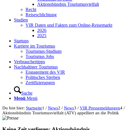
Aktionsbündnis Tourismusvielfalt
Recht
Reiseschlichtung
Studien
VIR Daten und Fakten zum Online-Reisemarkt
2026
2025
Startups
Karriere im Tourismus
Tourismus-Studium
Tourismus Jobs
Verbrauchertipps
Nachhaltiger Tourismus
Engagement des VIR
Politisches Streben
Zertifizierungen
Suche
Menü
Menü
Du bist hier:
Startseite
1
/
News
2
/
News
3
/
VIR Pressemeldungen
4
/
Aktionsbündnis Tourismusvielfalt (ATV) appelliert an die Politik
Keine Zeit verlieren: Aktionsbündnis