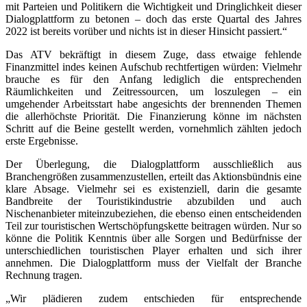
mit Parteien und Politikern die Wichtigkeit und Dringlichkeit dieser
Dialogplattform zu betonen – doch das erste Quartal des Jahres
2022 ist bereits vorüber und nichts ist in dieser Hinsicht passiert.“
Das ATV bekräftigt in diesem Zuge, dass etwaige fehlende
Finanzmittel indes keinen Aufschub rechtfertigen würden: Vielmehr
brauche es für den Anfang lediglich die entsprechenden
Räumlichkeiten und Zeitressourcen, um loszulegen – ein
umgehender Arbeitsstart habe angesichts der brennenden Themen
die allerhöchste Priorität. Die Finanzierung könne im nächsten
Schritt auf die Beine gestellt werden, vornehmlich zählten jedoch
erste Ergebnisse.
Der Überlegung, die Dialogplattform ausschließlich aus
Branchengrößen zusammenzustellen, erteilt das Aktionsbündnis eine
klare Absage. Vielmehr sei es existenziell, darin die gesamte
Bandbreite der Touristikindustrie abzubilden und auch
Nischenanbieter miteinzubeziehen, die ebenso einen entscheidenden
Teil zur touristischen Wertschöpfungskette beitragen würden. Nur so
könne die Politik Kenntnis über alle Sorgen und Bedürfnisse der
unterschiedlichen touristischen Player erhalten und sich ihrer
annehmen. Die Dialogplattform muss der Vielfalt der Branche
Rechnung tragen.
„Wir plädieren zudem entschieden für entsprechende