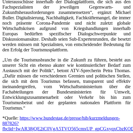
Unterausschüsse innerhalb der Dialogplattform, die sich aus den
Fachspezialisten der jeweiligen Gegenwarts- und
Zukunftsherausforderungen zusammensetzen“, ergänzt Michael
Buller. Digitalisierung, Nachhaltigkeit, Fachkräftemangel, die immer
noch präsente Corona-Pandemie und nicht zuletzt globale
Wirtschaftskrisen aufgrund von Kriegshandlungen innerhalb
Europas bedürften spezifischer Dialogschwerpunkte und
Diskussionsansätze. Deshalb seien Sub-Expertenrunden, die besetzt
werden müssen mit Spezialisten, von entscheidender Bedeutung für
den Erfolg der Tourismusplattform.
„Um die Tourismusbranche in die Zukunft zu führen, besteht aus
unserer Sicht ein ebenso akuter wie kontinuierlicher Bedarf zum
Austausch mit der Politik“, betont ATV-Sprecherin Petra Thomas.
„Dafür müssen die verschiedenen Gremien und politischen Stellen,
die sich mit dem Tourismus befassen, transparent und effektiv
ineinandergreifen, vom Wirtschaftsministerium über die
Fachabteilungen der Bundesministerien für Umwelt,
Entwicklungszusammenarbeit oder Verkehr bis hin zum
Tourismusbeirat und der geplanten nationalen Plattform für
Tourismus.“
*Quelle:
https://www.bundestag.de/presse/hib/kurzmeldungen-
887826?
fbclid=IwAR38jQE2iC0VgA5TVO565cmxUP_gpCGxyqxCbzKO