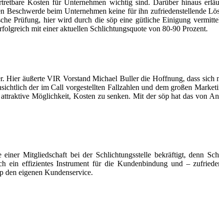
rtretbare Kosten für Unternehmen wichtig sind. Darüber hinaus erläu
en Beschwerde beim Unternehmen keine für ihn zufriedenstellende Lösun
ische Prüfung, hier wird durch die söp eine gütliche Einigung vermitte
rfolgreich mit einer aktuellen Schlichtungsquote von 80-90 Prozent.
der. Hier äußerte VIR Vorstand Michael Buller die Hoffnung, dass sic
chtlich der im Call vorgestellten Fallzahlen und dem großen Marketin
attraktive Möglichkeit, Kosten zu senken. Mit der söp hat das von An
einer Mitgliedschaft bei der Schlichtungsstelle bekräftigt, denn Sch
ch ein effizientes Instrument für die Kundenbindung und – zufrie
öp den eigenen Kundenservice.