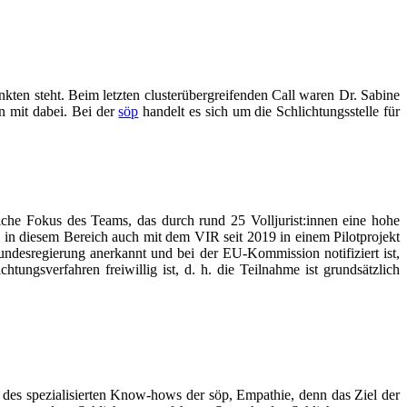
kten steht. Beim letzten clusterübergreifenden Call waren Dr. Sabine
in mit dabei. Bei der
söp
handelt es sich um die Schlichtungsstelle für
liche Fokus des Teams, das durch rund 25 Volljurist:innen eine hohe
öp in diesem Bereich auch mit dem VIR seit 2019 in einem Pilotprojekt
undesregierung anerkannt und bei der EU-Kommission notifiziert ist,
tungsverfahren freiwillig ist, d. h. die Teilnahme ist grundsätzlich
 des spezialisierten Know-hows der söp, Empathie, denn das Ziel der