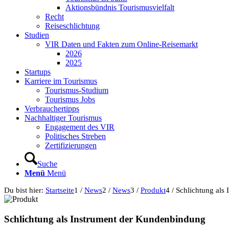
Aktionsbündnis Tourismusvielfalt
Recht
Reiseschlichtung
Studien
VIR Daten und Fakten zum Online-Reisemarkt
2026
2025
Startups
Karriere im Tourismus
Tourismus-Studium
Tourismus Jobs
Verbrauchertipps
Nachhaltiger Tourismus
Engagement des VIR
Politisches Streben
Zertifizierungen
Suche
Menü
Menü
Du bist hier:
Startseite
1
/
News
2
/
News
3
/
Produkt
4
/
Schlichtung als
Schlichtung als Instrument der Kundenbindung