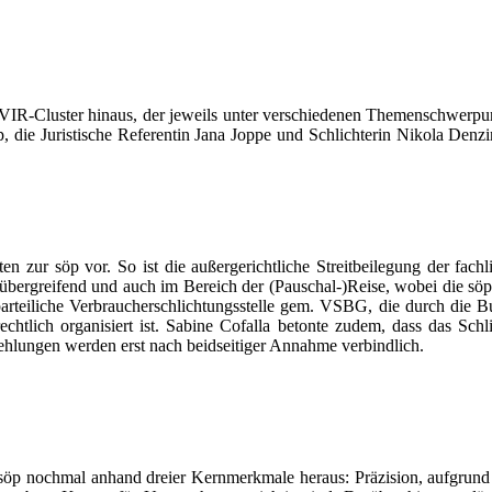
 VIR-Cluster hinaus, der jeweils unter verschiedenen Themenschwerpun
öp, die Juristische Referentin Jana Joppe und Schlichterin Nikola Denz
n zur söp vor. So ist die außergerichtliche Streitbeilegung der fach
gerübergreifend und auch im Bereich der (Pauschal-)Reise, wobei die s
arteiliche Verbraucherschlichtungsstelle gem. VSBG, die durch die B
tlich organisiert ist. Sabine Cofalla betonte zudem, dass das Schlich
ehlungen werden erst nach beidseitiger Annahme verbindlich.
er söp nochmal anhand dreier Kernmerkmale heraus: Präzision, aufgrund