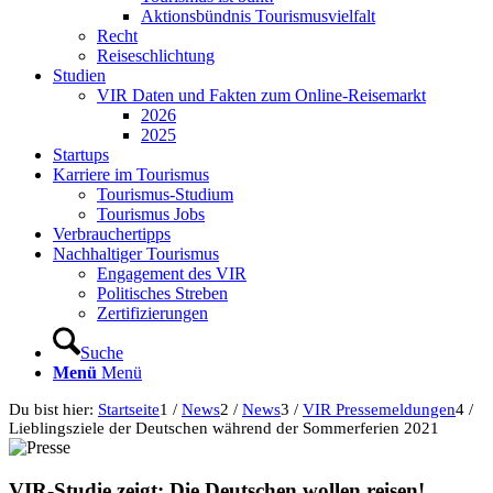
Aktionsbündnis Tourismusvielfalt
Recht
Reiseschlichtung
Studien
VIR Daten und Fakten zum Online-Reisemarkt
2026
2025
Startups
Karriere im Tourismus
Tourismus-Studium
Tourismus Jobs
Verbrauchertipps
Nachhaltiger Tourismus
Engagement des VIR
Politisches Streben
Zertifizierungen
Suche
Menü
Menü
Du bist hier:
Startseite
1
/
News
2
/
News
3
/
VIR Pressemeldungen
4
/
Lieblingsziele der Deutschen während der Sommerferien 2021
VIR-Studie zeigt: Die Deutschen wollen reisen!