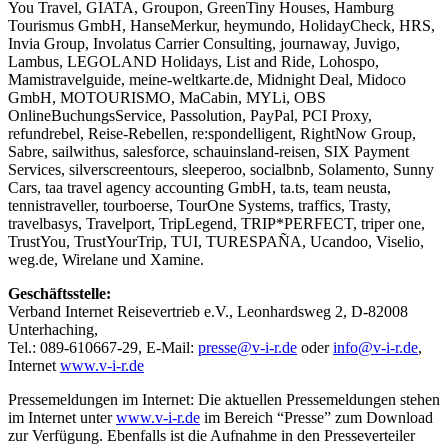
You Travel, GIATA, Groupon, GreenTiny Houses, Hamburg
Tourismus GmbH, HanseMerkur, heymundo, HolidayCheck, HRS,
Invia Group, Involatus Carrier Consulting, journaway, Juvigo,
Lambus, LEGOLAND Holidays, List and Ride, Lohospo,
Mamistravelguide, meine-weltkarte.de, Midnight Deal, Midoco
GmbH, MOTOURISMO, MaCabin, MYLi, OBS
OnlineBuchungsService, Passolution, PayPal, PCI Proxy,
refundrebel, Reise-Rebellen, re:spondelligent, RightNow Group,
Sabre, sailwithus, salesforce, schauinsland-reisen, SIX Payment
Services, silverscreentours, sleeperoo, socialbnb, Solamento, Sunny
Cars, taa travel agency accounting GmbH, ta.ts, team neusta,
tennistraveller, tourboerse, TourOne Systems, traffics, Trasty,
travelbasys, Travelport, TripLegend, TRIP*PERFECT, triper one,
TrustYou, TrustYourTrip, TUI,
TURESPAÑA
, Ucandoo, Viselio,
weg.de
, Wirelane und Xamine.
Geschäftsstelle:
Verband Internet Reisevertrieb e.V., Leonhardsweg 2, D-82008
Unterhaching,
Tel.: 089-610667-29, E-Mail:
presse@v-i-r.de
oder
info@v-i-r.de
,
Internet
www.v-i-r.de
Pressemeldungen im Internet: Die aktuellen Pressemeldungen stehen
im Internet unter
www.v-i-r.de
im Bereich “Presse” zum Download
zur Verfügung. Ebenfalls ist die Aufnahme in den Presseverteiler