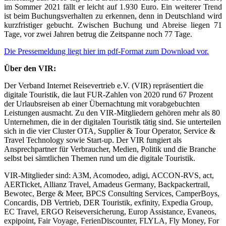
im Sommer 2021 fällt er leicht auf 1.930 Euro. Ein weiterer Trend
ist beim Buchungsverhalten zu erkennen, denn in Deutschland wird
kurzfristiger gebucht. Zwischen Buchung und Abreise liegen 71
Tage, vor zwei Jahren betrug die Zeitspanne noch 77 Tage.
Die Pressemeldung liegt hier im pdf-Format zum Download vor.
Über den VIR:
Der Verband Internet Reisevertrieb e.V. (VIR) repräsentiert die
digitale Touristik, die laut FUR-Zahlen von 2020 rund 67 Prozent
der Urlaubsreisen ab einer Übernachtung mit vorabgebuchten
Leistungen ausmacht. Zu den VIR-Mitgliedern gehören mehr als 80
Unternehmen, die in der digitalen Touristik tätig sind. Sie unterteilen
sich in die vier Cluster OTA, Supplier & Tour Operator, Service &
Travel Technology sowie Start-up. Der VIR fungiert als
Ansprechpartner für Verbraucher, Medien, Politik und die Branche
selbst bei sämtlichen Themen rund um die digitale Touristik.
VIR-Mitglieder sind: A3M, Acomodeo, adigi, ACCON-RVS, act,
AERTicket, Allianz Travel, Amadeus Germany, Backpackertrail,
Bewotec, Berge & Meer, BPCS Consulting Services, CamperBoys,
Concardis, DB Vertrieb, DER Touristik, exfinity, Expedia Group,
EC Travel, ERGO Reiseversicherung, Europ Assistance, Evaneos,
expipoint, Fair Voyage, FerienDiscounter, FLYLA, Fly Money, For