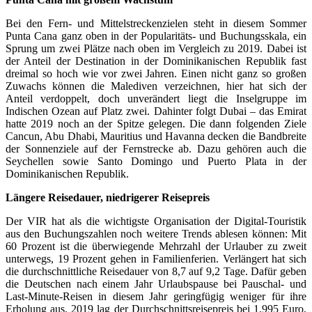
Bei den Fern- und Mittelstreckenzielen steht in diesem Sommer
Punta Cana ganz oben in der Popularitäts- und Buchungsskala, ein
Sprung um zwei Plätze nach oben im Vergleich zu 2019. Dabei ist
der Anteil der Destination in der Dominikanischen Republik fast
dreimal so hoch wie vor zwei Jahren. Einen nicht ganz so großen
Zuwachs können die Malediven verzeichnen, hier hat sich der
Anteil verdoppelt, doch unverändert liegt die Inselgruppe im
Indischen Ozean auf Platz zwei. Dahinter folgt Dubai – das Emirat
hatte 2019 noch an der Spitze gelegen. Die dann folgenden Ziele
Cancun, Abu Dhabi, Mauritius und Havanna decken die Bandbreite
der Sonnenziele auf der Fernstrecke ab. Dazu gehören auch die
Seychellen sowie Santo Domingo und Puerto Plata in der
Dominikanischen Republik.
Längere Reisedauer, niedrigerer Reisepreis
Der VIR hat als die wichtigste Organisation der Digital-Touristik
aus den Buchungszahlen noch weitere Trends ablesen können: Mit
60 Prozent ist die überwiegende Mehrzahl der Urlauber zu zweit
unterwegs, 19 Prozent gehen in Familienferien. Verlängert hat sich
die durchschnittliche Reisedauer von 8,7 auf 9,2 Tage. Dafür geben
die Deutschen nach einem Jahr Urlaubspause bei Pauschal- und
Last-Minute-Reisen in diesem Jahr geringfügig weniger für ihre
Erholung aus. 2019 lag der Durchschnittsreisepreis bei 1.995 Euro,