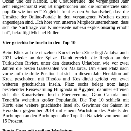
Ozean und der Karibik. Die Urlaubsfreude, die vergangenes Jahr
sehr eingeschränkt war, ist ungebrochen und die Sommerziele sind
populär wie immer!“ Zugleich freut es den Verbandschef, dass die
Umsätze der Online-Portale in den vergangenen Wochen extrem
angestiegen sind. „Ich höre von unseren Mitgliedsunternehmen, dass
sich die Nachfrage von Kundenseite nahezu explosionsartig erhöht
hat“, bekräftigt Michael Buller.
Vier griechische Inseln in den Top 10
Beim Blick auf die einzelnen Kurzstrecken-Ziele liegt Antalya auch
2021 wieder an der Spitze. Damit erreicht die Region an der
Türkischen Riviera unter den deutschen Urlaubern wie vor zwei
Jahren die besten Gästezahlen vor Mallorca. Um einen Platz nach
vorne auf die dritte Position hat sich in diesem Jahr Heraklion auf
Kreta geschoben, mit Rhodos und Kos direkt gefolgt von zwei
weiteren griechischen Inseln. Platz sechs belegt trotz lange
bestehender Reisewarnung Hurghada in Ägypten, dahinter erfreuen
sich die Kanarischen Inseln Fuerteventura, Gran Canaria und
Teneriffa weiterhin großer Popularität. Die Top 10 schließt mit
Korfu eine weitere griechische Insel ab. Gewinner der Saison ist
Heraklion gegenüber 2019 mit einem Wachstum des Anteils der
Buchungen an den Buchungen aller Top Ten Nahziele von neun auf
15 Prozent.
Punta Cana mit großem Wachstum