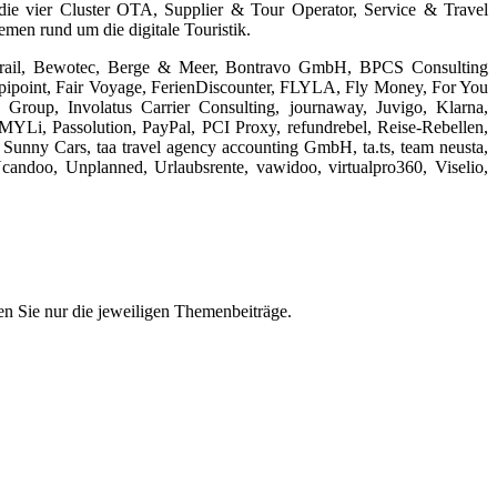
n die vier Cluster OTA, Supplier & Tour Operator, Service & Travel
emen rund um die digitale Touristik.
trail, Bewotec, Berge & Meer, Bontravo GmbH, BPCS Consulting
pipoint, Fair Voyage, FerienDiscounter, FLYLA, Fly Money, For You
oup, Involatus Carrier Consulting, journaway, Juvigo, Klarna,
i, Passolution, PayPal, PCI Proxy, refundrebel, Reise-Rebellen,
, Sunny Cars, taa travel agency accounting GmbH, ta.ts, team neusta,
 Ucandoo, Unplanned, Urlaubsrente, vawidoo, virtualpro360, Viselio,
n Sie nur die jeweiligen Themenbeiträge.