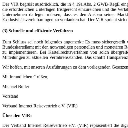
Der VIR begrüßt ausdrücklich, die in § 19a Abs. 2 GWB-RegE eingef
die erforderlichen Unterlagen fristgerecht einzureichen und die Verf
Unternehmen darlegen müssen, dass es den Ausbau seiner Marktst
Exklusivitätsvereinbarungen zu verdanken hat. Der VIR spricht sich 
(3) Schnelle und effiziente Verfahren
Zum Schluss sei noch folgendes angemerkt: Es muss sichergestellt w
Bundeskartellamt mit den notwendigen personellen und monetären Re
zu implementieren. Bei Kartellrechtsverfahren von solch übergr
Mitteilungen zu aktuellen Verfahrensständen. Das schafft Transparenz
Wir hoffen, mit unseren Ausführungen zu dem vorliegenden Gesetzentw
Mit freundlichen Grüßen,
Michael Buller
Vorstand
Verband Internet Reisevertrieb e.V. (VIR)
Über den VIR:
Der Verband Internet Reisevertrieb e.V. (VIR) repräsentiert die d