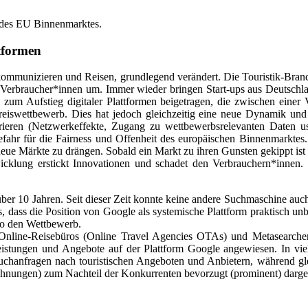
l des EU Binnenmarktes.
tformen
ommunizieren und Reisen, grundlegend verändert. Die Touristik-Branche
ie Verbraucher*innen um. Immer wieder bringen Start-ups aus Deutschlan
 zum Aufstieg digitaler Plattformen beigetragen, die zwischen eine
Preiswettbewerb. Dies hat jedoch gleichzeitig eine neue Dynamik und
rrieren (Netzwerkeffekte, Zugang zu wettbewerbsrelevanten Daten u
ahr für die Fairness und Offenheit des europäischen Binnenmarktes. 
eue Märkte zu drängen. Sobald ein Markt zu ihren Gunsten gekippt ist (
icklung erstickt Innovationen und schadet den Verbrauchern*innen. 
t über 10 Jahren. Seit dieser Zeit konnte keine andere Suchmaschine 
es, dass die Position von Google als systemische Plattform praktisch u
so den Wettbewerb.
Online-Reisebüros (Online Travel Agencies OTAs) und Metasearcher
istungen und Angebote auf der Plattform Google angewiesen. In vie
e Suchanfragen nach touristischen Angeboten und Anbietern, während gl
hnungen) zum Nachteil der Konkurrenten bevorzugt (prominent) dargest