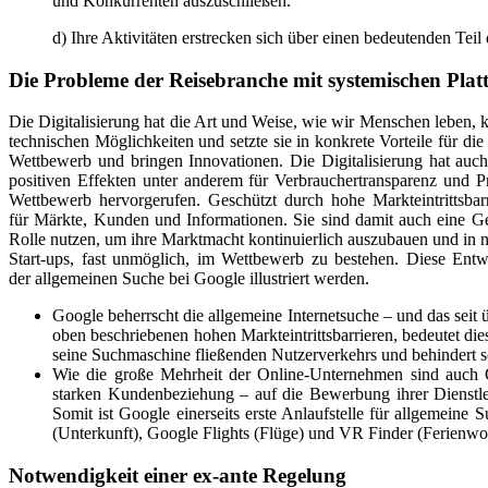
und Konkurrenten auszuschließen.
d) Ihre Aktivitäten erstrecken sich über einen bedeutenden Tei
Die Probleme der Reisebranche mit systemischen Plat
Die Digitalisierung hat die Art und Weise, wie wir Menschen leben, k
technischen Möglichkeiten und setzte sie in konkrete Vorteile für d
Wettbewerb und bringen Innovationen. Die Digitalisierung hat auch
positiven Effekten unter anderem für Verbrauchertransparenz und 
Wettbewerb hervorgerufen. Geschützt durch hohe Markteintrittsba
für Märkte, Kunden und Informationen. Sie sind damit auch eine Gef
Rolle nutzen, um ihre Marktmacht kontinuierlich auszubauen und in n
Start-ups, fast unmöglich, im Wettbewerb zu bestehen. Diese Entw
der allgemeinen Suche bei Google illustriert werden.
Google beherrscht die allgemeine Internetsuche – und das sei
oben beschriebenen hohen Markteintrittsbarrieren, bedeutet di
seine Suchmaschine fließenden Nutzerverkehrs und behindert 
Wie die große Mehrheit der Online-Unternehmen sind auch 
starken Kundenbeziehung – auf die Bewerbung ihrer Dienstle
Somit ist Google einerseits erste Anlaufstelle für allgemein
(Unterkunft), Google Flights (Flüge) und VR Finder (Ferienwo
Notwendigkeit einer ex-ante Regelung