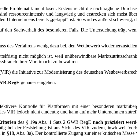
ellte Problematik nicht lösen. Erstens reicht die nachträgliche Durc
nd ressourcenintensiv und langwierig und erstrecken sich meist über
en Unternehmens bereits „gekippt“ ist. So wird es äußerst schwierig, 
 den Sachverhalt des besonderen Falls. Die Untersuchung trägt weni
uss des Verfahrens wenig dazu bei, den Wettbewerb wiederherzustellen
telfristig nicht möglich ist, weil unüberwindbare Marktzutrittsschra
issbrauch ihrer Marktmacht zu bewahren.
 (VIR) die Initiative zur Modernisierung des deutschen Wettbewerbsrecht
WB-RegE
genauer eingehen:
fektivere Kontrolle für Plattformen mit einer besonderen marktübe
es VIR jedoch nicht eindeutig und kann auf mehr Unternehmen zutreffe
Kriterien
des § 19a Abs. 1 Satz 2 GWB-RegE
noch präzisiert werd
chtig bei der Feststellung ist aus Sicht des VIR zudem, inwieweit V
 in §18, Abs. 3a). Der kontrollierte Zugang zur einer kritischen Mass