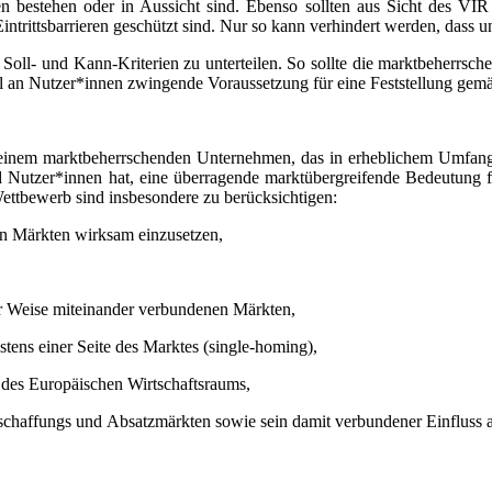
ven bestehen oder in Aussicht sind. Ebenso sollten aus Sicht des VIR
rittsbarrieren geschützt sind. Nur so kann verhindert werden, dass un
Soll- und Kann-Kriterien zu unterteilen. So sollte die marktbeherrs
l an Nutzer*innen zwingende Voraussetzung für eine Feststellung ge
 einem marktbeherrschenden Unternehmen, das in erheblichem Umfang 
utzer*innen hat, eine überragende marktübergreifende Bedeutung f
ttbewerb sind insbesondere zu berücksichtigen:
en Märkten wirksam einzusetzen,
,
iger Weise miteinander verbundenen Märkten,
stens einer Seite des Marktes (single-homing),
 des Europäischen Wirtschaftsraums,
schaffungs und Absatzmärkten sowie sein damit verbundener Einfluss auf