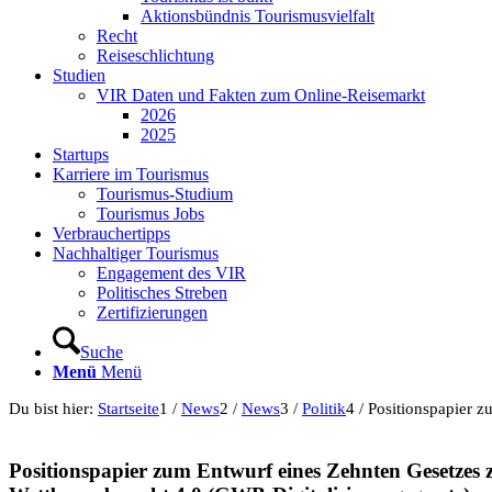
Aktionsbündnis Tourismusvielfalt
Recht
Reiseschlichtung
Studien
VIR Daten und Fakten zum Online-Reisemarkt
2026
2025
Startups
Karriere im Tourismus
Tourismus-Studium
Tourismus Jobs
Verbrauchertipps
Nachhaltiger Tourismus
Engagement des VIR
Politisches Streben
Zertifizierungen
Suche
Menü
Menü
Du bist hier:
Startseite
1
/
News
2
/
News
3
/
Politik
4
/
Positionspapier 
Positionspapier zum Entwurf eines Zehnten Gesetzes 