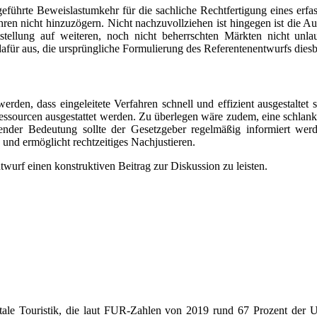
ührte Beweislastumkehr für die sachliche Rechtfertigung eines erfass
ahren nicht hinzuzögern. Nicht nachzuvollziehen ist hingegen ist die A
ellung auf weiteren, noch nicht beherrschten Märkten nicht unlau
dafür aus, die ursprüngliche Formulierung des Referentenentwurfs diesb
erden, dass eingeleitete Verfahren schnell und effizient ausgestalte
ssourcen ausgestattet werden. Zu überlegen wäre zudem, eine schlank
eifender Bedeutung sollte der Gesetzgeber regelmäßig informiert w
 und ermöglicht rechtzeitiges Nachjustieren.
urf einen konstruktiven Beitrag zur Diskussion zu leisten.
igitale Touristik, die laut FUR-Zahlen von 2019 rund 67 Prozent der