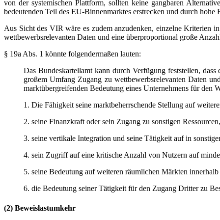
von der systemischen Plattform, sollten keine gangbaren Alternati
bedeutenden Teil des EU-Binnenmarktes erstrecken und durch hohe Eint
Aus Sicht des VIR wäre es zudem anzudenken, einzelne Kriterien in 
wettbewerbsrelevanten Daten und eine überproportional große Anzah
§ 19a Abs. 1 könnte folgendermaßen lauten:
Das Bundeskartellamt kann durch Verfügung feststellen, dass
großem Umfang Zugang zu wettbewerbsrelevanten Daten und N
marktübergreifenden Bedeutung eines Unternehmens für den We
1. Die Fähigkeit seine marktbeherrschende Stellung auf weiter
2. seine Finanzkraft oder sein Zugang zu sonstigen Ressourcen
3. seine vertikale Integration und seine Tätigkeit auf in sonst
4. sein Zugriff auf eine kritische Anzahl von Nutzern auf minde
5. seine Bedeutung auf weiteren räumlichen Märkten innerhalb
6. die Bedeutung seiner Tätigkeit für den Zugang Dritter zu Be
(2) Beweislastumkehr