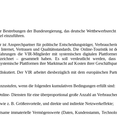
die Bestrebungen der Bundesregierung, das deutsche Wettbewerbsrecht s
l einzuführen.
 Er ist Ansprechpartner für politische Entscheidungsträger, Verbrauc
 Internet, Vertrauen und Qualitätsstandards. Die Online-Touristik is
rfahrungen die VIR-Mitglieder mit systemischen digitalen Plattfo
eichnet – gesammelt haben. Es soll verdeutlicht werden, dass 
 systemische Plattformen ihre Marktmacht auf Kosten ihrer Geschäftsp
 diskutiert. Der VIR arbeitet diesbezüglich mit dem europäischen 
einzustufen, wenn die folgenden kumulativen Bedingungen erfüllt sind:
n Online- Diensten für eine überproportional große Anzahl an Verbrauche
, wie z. B. Größenvorteile, und direkte und indirekte Netzwerkeffekte;
utsame immaterielle Vermögenswerte (Daten, Kundenstamm, Technologi