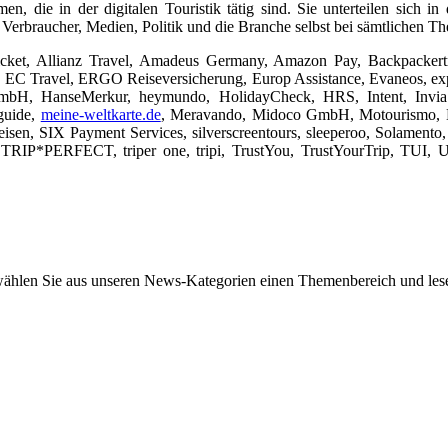
 die in der digitalen Touristik tätig sind. Sie unterteilen sich i
Verbraucher, Medien, Politik und die Branche selbst bei sämtlichen Th
cket, Allianz Travel, Amadeus Germany, Amazon Pay, Backpacker
 EC Travel, ERGO Reiseversicherung, Europ Assistance, Evaneos, ex
H, HanseMerkur, heymundo, HolidayCheck, HRS, Intent, Invia Gr
guide,
meine-weltkarte.de
, Meravando, Midoco GmbH, Motourismo, MYL
eisen, SIX Payment Services, silverscreentours, sleeperoo, Solamento
gend, TRIP*PERFECT, triper one, tripi, TrustYou, TrustYourTrip, TUI,
wählen Sie aus unseren News-Kategorien einen Themenbereich und lese