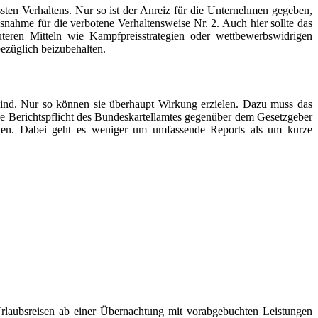
ten Verhaltens. Nur so ist der Anreiz für die Unternehmen gegeben,
usnahme für die verbotene Verhaltensweise Nr. 2. Auch hier sollte das
teren Mitteln wie Kampfpreisstrategien oder wettbewerbswidrigen
ezüglich beizubehalten.
t sind. Nur so können sie überhaupt Wirkung erzielen. Dazu muss das
e Berichtspflicht des Bundeskartellamtes gegenüber dem Gesetzgeber
erden. Dabei geht es weniger um umfassende Reports als um kurze
 Urlaubsreisen ab einer Übernachtung mit vorabgebuchten Leistungen