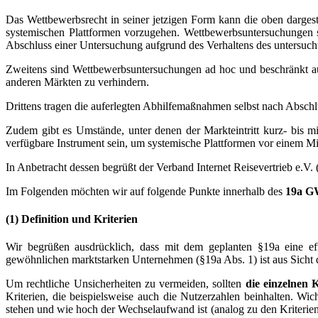
Das Wettbewerbsrecht in seiner jetzigen Form kann die oben dargest
systemischen Plattformen vorzugehen. Wettbewerbsuntersuchungen si
Abschluss einer Untersuchung aufgrund des Verhaltens des untersucht
Zweitens sind Wettbewerbsuntersuchungen ad hoc und beschränkt auf
anderen Märkten zu verhindern.
Drittens tragen die auferlegten Abhilfemaßnahmen selbst nach Abschl
Zudem gibt es Umstände, unter denen der Markteintritt kurz- bis mit
verfügbare Instrument sein, um systemische Plattformen vor einem M
In Anbetracht dessen begrüßt der Verband Internet Reisevertrieb e.V.
Im Folgenden möchten wir auf folgende Punkte innerhalb des
19a G
(1) Definition und Kriterien
Wir begrüßen ausdrücklich, dass mit dem geplanten §19a eine ef
gewöhnlichen marktstarken Unternehmen (§19a Abs. 1) ist aus Sicht d
Um rechtliche Unsicherheiten zu vermeiden, sollten
die einzelnen 
Kriterien, die beispielsweise auch die Nutzerzahlen beinhalten. Wi
stehen und wie hoch der Wechselaufwand ist (analog zu den Kriterien