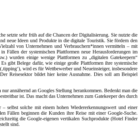
 setzte sehr früh auf die Chancen der Digitalisierung. Sie nutzte die
d neue Ideen und Produkte in die digitale Touristik. Sie fördern den
r Vielzahl von Unternehmen und Verbrauchern*innen vermitteln – mit
 in Fällen der systemischen Plattformen neue Herausforderungen im
sw.) wurden einige wenige Plattformen zu „digitalen Gatekeepern“
Es gibt Belege dafür, wie einige große Plattformen ihre systemische
‚tipping‘), wird es für Wettbewerber und Neueinsteiger, insbesondere
Der Reisesektor bildet hier keine Ausnahme. Dies soll am Beispiel
auch nur annähernd an Googles Stellung herankommen. Bedenkt man die
nbestreitbar ist. Das macht das Unternehmen zum Gatekeeper des durch
 – selbst solche mit einem hohen Wiedererkennungswert und einer
len Fällen beginnen die Kunden ihre Reise mit einer Google-Suche.
eichzeitig die Google-eigenen vertikalen Suchprodukte (Hotel Finder
ellt sind.