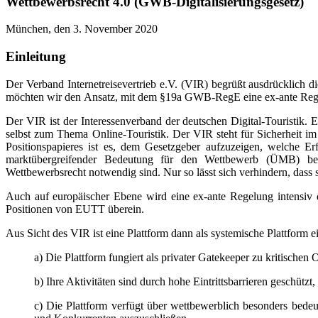
Wettbewerbsrecht 4.0 (GWB-Digitalisierungsgesetz)
München, den 3. November 2020
Einleitung
Der Verband Internetreisevertrieb e.V. (VIR) begrüßt ausdrücklich 
möchten wir den Ansatz, mit dem §19a GWB-RegE eine ex-ante Rege
Der VIR ist der Interessenverband der deutschen Digital-Touristik.
selbst zum Thema Online-Touristik. Der VIR steht für Sicherheit im
Positionspapieres ist es, dem Gesetzgeber aufzuzeigen, welche E
marktübergreifender Bedeutung für den Wettbewerb (ÜMB) bez
Wettbewerbsrecht notwendig sind. Nur so lässt sich verhindern, dass
Auch auf europäischer Ebene wird eine ex-ante Regelung intensiv
Positionen von EUTT überein.
Aus Sicht des VIR ist eine Plattform dann als systemische Plattform 
a) Die Plattform fungiert als privater Gatekeeper zu kritische
b) Ihre Aktivitäten sind durch hohe Eintrittsbarrieren geschützt
c) Die Plattform verfügt über wettbewerblich besonders bede