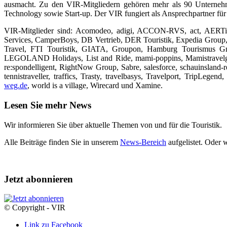
ausmacht. Zu den VIR-Mitgliedern gehören mehr als 90 Unternehmen,
Technology sowie Start-up. Der VIR fungiert als Ansprechpartner für 
VIR-Mitglieder sind: Acomodeo, adigi, ACCON-RVS, act, AERTi
Services, CamperBoys, DB Vertrieb, DER Touristik, Expedia Group,
Travel, FTI Touristik, GIATA, Groupon, Hamburg Tourismus Gmb
LEGOLAND Holidays, List and Ride, mami-poppins, Mamistravel
re:spondelligent, RightNow Group, Sabre, salesforce, schauinsland-r
tennistraveller, traffics, Trasty, travelbasys, Travelport, TripLe
weg.de
, world is a village, Wirecard und Xamine.
Lesen Sie mehr News
Wir informieren Sie über aktuelle Themen von und für die Touristik.
Alle Beiträge finden Sie in unserem
News-Bereich
aufgelistet. Oder 
Jetzt abonnieren
© Copyright - VIR
Link zu Facebook