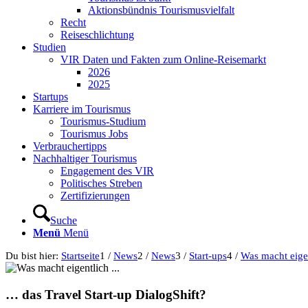
Aktionsbündnis Tourismusvielfalt
Recht
Reiseschlichtung
Studien
VIR Daten und Fakten zum Online-Reisemarkt
2026
2025
Startups
Karriere im Tourismus
Tourismus-Studium
Tourismus Jobs
Verbrauchertipps
Nachhaltiger Tourismus
Engagement des VIR
Politisches Streben
Zertifizierungen
Suche
Menü
Menü
Du bist hier:
Startseite
1
/
News
2
/
News
3
/
Start-ups
4
/
Was macht eigen
… das Travel Start-up DialogShift?