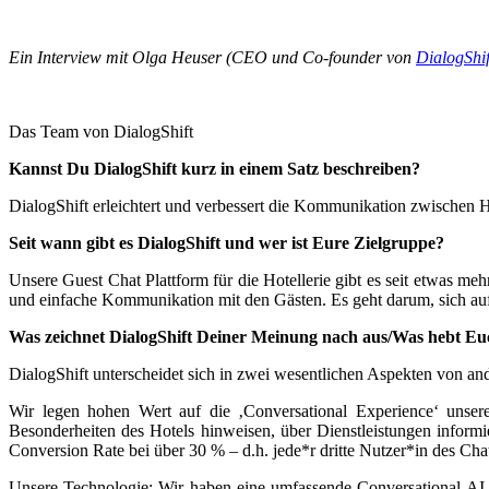
Ein Interview mit Olga Heuser (CEO und Co-founder von
DialogShif
Das Team von DialogShift
Kannst Du DialogShift kurz in einem Satz beschreiben?
DialogShift erleichtert und verbessert die Kommunikation zwischen H
Seit wann gibt es DialogShift und wer ist Eure Zielgruppe?
Unsere Guest Chat Plattform für die Hotellerie gibt es seit etwas me
und einfache Kommunikation mit den Gästen. Es geht darum, sich au
Was zeichnet DialogShift Deiner Meinung nach aus/Was hebt E
DialogShift unterscheidet sich in zwei wesentlichen Aspekten von a
Wir legen hohen Wert auf die ‚Conversational Experience‘ unsere
Besonderheiten des Hotels hinweisen, über Dienstleistungen infor
Conversion Rate bei über 30 % – d.h. jede*r dritte Nutzer*in des Cha
Unsere Technologie: Wir haben eine umfassende Conversational AI P