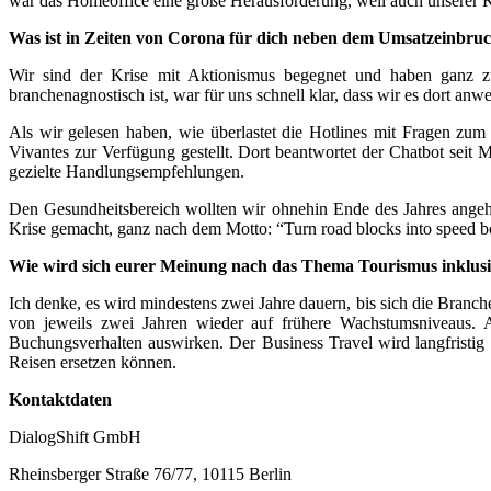
war das Homeoffice eine große Herausforderung, weil auch unserer Ki
Was ist in Zeiten von Corona für dich neben dem Umsatzeinbru
Wir sind der Krise mit Aktionismus begegnet und haben ganz z
branchenagnostisch ist, war für uns schnell klar, dass wir es dort an
Als wir gelesen haben, wie überlastet die Hotlines mit Fragen z
Vivantes zur Verfügung gestellt. Dort beantwortet der Chatbot seit 
gezielte Handlungsempfehlungen.
Den Gesundheitsbereich wollten wir ohnehin Ende des Jahres angeh
Krise gemacht, ganz nach dem Motto: “Turn road blocks into speed bo
Wie wird sich eurer Meinung nach das Thema Tourismus inklus
Ich denke, es wird mindestens zwei Jahre dauern, bis sich die Branch
von jeweils zwei Jahren wieder auf frühere Wachstumsniveaus. A
Buchungsverhalten auswirken. Der Business Travel wird langfristig 
Reisen ersetzen können.
Kontaktdaten
DialogShift GmbH
Rheinsberger Straße 76/77, 10115 Berlin