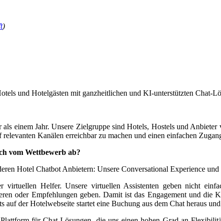
t
)
otels und Hotelgästen mit ganzheitlichen und KI-unterstützten Chat-L
hr als einem Jahr. Unsere Zielgruppe sind Hotels, Hostels und Anbieter 
f relevanten Kanälen erreichbar zu machen und einen einfachen Zugang
uch vom Wettbewerb ab?
nderen Hotel Chatbot Anbietern: Unsere Conversational Experience und
r virtuellen Helfer. Unsere virtuellen Assistenten geben nicht ein
mieren oder Empfehlungen geben. Damit ist das Engagement und die Ko
ts auf der Hotelwebseite startet eine Buchung aus dem Chat heraus und
lattform für Chat-Lösungen, die uns einen hohen Grad an Flexibilität