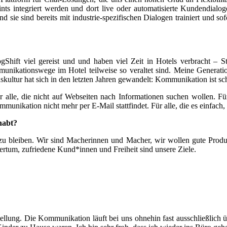
ints integriert werden und dort live oder automatisierte Kundendialo
e sind bereits mit industrie-spezifischen Dialogen trainiert und sof
hift viel gereist und und haben viel Zeit in Hotels verbracht – S
kationswege im Hotel teilweise so veraltet sind. Meine Generation t
ltur hat sich in den letzten Jahren gewandelt: Kommunikation ist schn
 alle, die nicht auf Webseiten nach Informationen suchen wollen. Für a
unikation nicht mehr per E-Mail stattfindet. Für alle, die es einfach, s
habt?
 zu bleiben. Wir sind Macherinnen und Macher, wir wollen gute Produk
ertum, zufriedene Kund*innen und Freiheit sind unsere Ziele.
ellung. Die Kommunikation läuft bei uns ohnehin fast ausschließlich