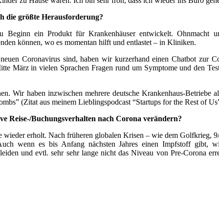
nder zu Hause waren. Ich bin sehr froh, dass ich wieder ins Büro geh
ch die größte Herausforderung?
u Beginn ein Produkt für Krankenhäuser entwickelt. Ohnmacht un
wenden können, wo es momentan hilft und entlastet – in Kliniken.
um neuen Coronavirus sind, haben wir kurzerhand einen Chatbot zur 
Mitte März in vielen Sprachen Fragen rund um Symptome und den Test, 
en. Wir haben inzwischen mehrere deutsche Krankenhaus-Betriebe al
mbs” (Zitat aus meinem Lieblingspodcast “Startups for the Rest of Us”
ive Reise-/Buchungsverhalten nach Corona verändern?
e wieder erholt. Nach früheren globalen Krisen – wie dem Golfkrieg, 9
uch wenn es bis Anfang nächsten Jahres einen Impfstoff gibt, wi
leiden und evtl. sehr sehr lange nicht das Niveau von Pre-Corona er