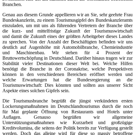
Branchen.
Genau aus diesem Grunde appellieren wir an Sie, sehr geehrte Frau
Bundeskanzlerin, zu einem Tourismusgipfel des Bundeskanzleramts
einzuladen, um mit uns als führenden Vertretern der Branche über
die kurz- und mittelfristige Zukunft der Tourismuswirtschaft
und damit die Zukunft eines der größten Arbeitgeber dieses Landes
zu sprechen. Von der Anzahl der Beschäftigten befinden wir uns
deutlich auf Augenhöhe mit Automobilbranche, Chemieindustrie
und Maschinenbau. Wir stehen für 4 Prozent der
Bruttowertschöpfung in Deutschland. Darüber hinaus tragen wir zur
Stabilität vieler Destinationen dieser Welt bei. Welche Hilfen
benötigt die Branche in der Coronakrise, welche Perspektiven
können in den verschiedenen Bereichen eröffnet werden und
welche Erwartungen hat die Bundesregierung an die
Tourismuswirtschaft: Dies könnten und sollten aus unserer Sicht
Aspekte eines solchen Gipfels sein.
Die Tourismusbranche begrüßt die jüngst verkündeten ersten
Lockerungsmaßnahmen im Deutschlandtourismus durch die noch
für Mai geplante Öffnung von Restaurants und Hotels unter
Auflagen. Genauso begrüßen wir allgemeine
Unterstützungsmaßnahmen wie Kurzarbeit und großzügige
Kreditvolumina, die seitens der Politik bereits zur Verfügung gestellt
werden. Doch das alleine wird für diese so massiv betroffene