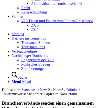
Aktionsbündnis Tourismusvielfalt
Recht
Reiseschlichtung
Studien
VIR Daten und Fakten zum Online-Reisemarkt
2026
2025
Startups
Karriere im Tourismus
Tourismus-Studium
Tourismus Jobs
Verbrauchertipps
Nachhaltiger Tourismus
Engagement des VIR
Politisches Streben
Zertifizierungen
Suche
Menü
Menü
Du bist hier:
Startseite
1
/
News
2
/
News
3
/
Politik
4
/
Tourismuswirtschaft fordert Gipfel im Kanzleramt
Branchenverbände senden einen gemeinsamen