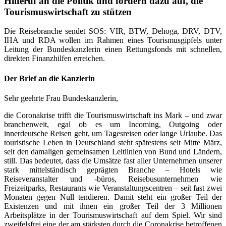
Hilferuf an die Politik und fordern dazu auf, die
Tourismuswirtschaft zu stützen
Die Reisebranche sendet SOS: VIR, BTW, Dehoga, DRV, DTV,
IHA und RDA wollen im Rahmen eines Tourismusgipfels unter
Leitung der Bundeskanzlerin einen Rettungsfonds mit schnellen,
direkten Finanzhilfen erreichen.
Der Brief an die Kanzlerin
Sehr geehrte Frau Bundeskanzlerin,
die Coronakrise trifft die Tourismuswirtschaft ins Mark – und zwar
branchenweit, egal ob es um Incoming, Outgoing oder
innerdeutsche Reisen geht, um Tagesreisen oder lange Urlaube. Das
touristische Leben in Deutschland steht spätestens seit Mitte März,
seit den damaligen gemeinsamen Leitlinien von Bund und Ländern,
still. Das bedeutet, dass die Umsätze fast aller Unternehmen unserer
stark mittelständisch geprägten Branche – Hotels wie
Reiseveranstalter und -büros, Reisebusunternehmen wie
Freizeitparks, Restaurants wie Veranstaltungscentren – seit fast zwei
Monaten gegen Null tendieren. Damit steht ein großer Teil der
Existenzen und mit ihnen ein großer Teil der 3 Millionen
Arbeitsplätze in der Tourismuswirtschaft auf dem Spiel. Wir sind
zweifelsfrei eine der am stärksten durch die Coronakrise betroffenen