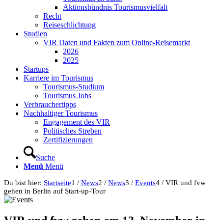
Aktionsbündnis Tourismusvielfalt
Recht
Reiseschlichtung
Studien
VIR Daten und Fakten zum Online-Reisemarkt
2026
2025
Startups
Karriere im Tourismus
Tourismus-Studium
Tourismus Jobs
Verbrauchertipps
Nachhaltiger Tourismus
Engagement des VIR
Politisches Streben
Zertifizierungen
Suche
Menü
Menü
Du bist hier:
Startseite
1
/
News
2
/
News
3
/
Events
4
/
VIR und fvw
gehen in Berlin auf Start-up-Tour