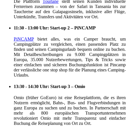
Die Plattform
Tourlane
stellt seinen Kunden individuelle
Fernreisen zusammen – von der Safari in Tansania bis zur
Tauchreise auf den Galapagosinseln, inklusive aller Flüge,
Unterkünfte, Transfers und Aktivitäten vor Ort.
11:30 - 13:00 Uhr: Start-up 2 – PiNCAMP
PiNCAMP
bietet alles, was ein Camper braucht, um
Campingplätze zu vergleichen, einen passenden Platz zu
finden und seinen Campingurlaub bequem online zu buchen.
Mit Detailbeschreibungen zu 9.000 Campingplätzen in
Europa, 35.000 Nutzerbewertungen, Tips & Tricks sowie
einer einfachen und sicheren Buchungsfunktion ist Pincamp
der verlässliche one stop shop für die Planung eines Camping-
Urlaubs.
13:30 - 14:30 Uhr: Start-up 3 – Omio
Omio (früher GoEuro) ist eine Reiseplattform, die es ihren
Nutzern ermöglicht, Bahn-, Bus- und Flugverbindungen in
ganz Europa zu suchen und zu buchen. In Partnerschaft mit
mehr als 800 europäischen Transportunternehmen
revolutioniert Omio mit mehr Transparenz und einfacher
Buchung die Reiseplanung von Ort zu Ort.