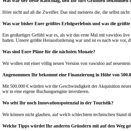
Was war der beste Ratschlag, den Ihr fürs Gründen bekommen 
Höre nicht auf all die Zweifler. Das sind meistens die, die selbst ni
Was war bisher Euer größtes Erfolgserlebnis und was die größt
Ein großartiges Gefühl war es, als wir das erste Mal mit vawidoo live
hatten. Unsere größte Herausforderung war und ist es nach wie vor, 
Was sind Eure Pläne für die nächsten Monate?
Wir wollen mit einer völlig neuen Version von vawidoo auf neueste
Angenommen Ihr bekommt eine Finanzierung in Höhe von 500.0
Mit 500.000 € würden wir die Geschwindigkeit der Akquisition neue
wir in eine eigene Buchungsengine investieren.
Wo seht Ihr noch Innovationspotenzial in der Touristik?
Wir können nicht glauben, auf welch schlechtem technischen Stand die
Welche Tipps würdet Ihr anderen Gründern mit auf den Weg g