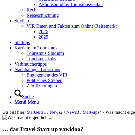
Aktionsbündnis Tourismusvielfalt
Recht
Reiseschlichtung
Studien
VIR Daten und Fakten zum Online-Reisemarkt
2026
2025
Startups
Karriere im Tourismus
Tourismus-Studium
Tourismus Jobs
Verbrauchertipps
Nachhaltiger Tourismus
Engagement des VIR
Politisches Streben
Zertifizierungen
Suche
Menü
Menü
Du bist hier:
Startseite
1
/
News
2
/
News
3
/
Start-ups
4
/
Was macht eigen
… das Travel Start-up vawidoo?