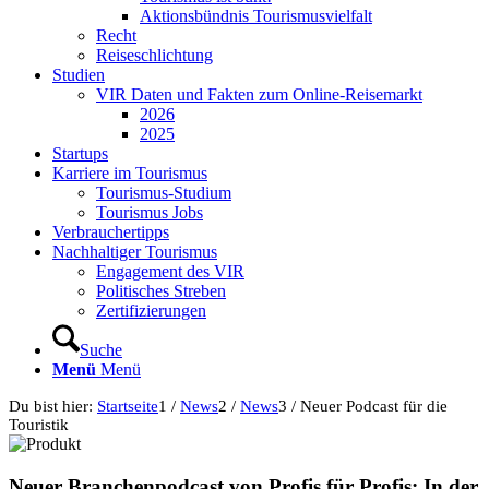
Aktionsbündnis Tourismusvielfalt
Recht
Reiseschlichtung
Studien
VIR Daten und Fakten zum Online-Reisemarkt
2026
2025
Startups
Karriere im Tourismus
Tourismus-Studium
Tourismus Jobs
Verbrauchertipps
Nachhaltiger Tourismus
Engagement des VIR
Politisches Streben
Zertifizierungen
Suche
Menü
Menü
Du bist hier:
Startseite
1
/
News
2
/
News
3
/
Neuer Podcast für die
Touristik
Neuer Branchenpodcast von Profis für Profis: In der