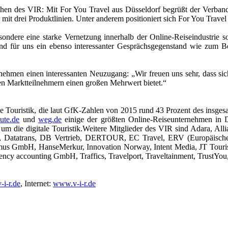
n des VIR: Mit For You Travel aus Düsseldorf begrüßt der Verband I
it drei Produktlinien. Unter anderem positioniert sich For You Travel 
sondere eine starke Vernetzung innerhalb der Online-Reiseindustrie 
ind für uns ein ebenso interessanter Gesprächsgegenstand wie zum Be
ehmen einen interessanten Neuzugang: „Wir freuen uns sehr, dass sich
en Marktteilnehmern einen großen Mehrwert bietet.“
tale Touristik, die laut GfK-Zahlen von 2015 rund 43 Prozent des insg
nute.de
und
weg.de
einige der größten Online-Reiseunternehmen in D
 um die digitale Touristik.Weitere Mitglieder des VIR sind Adara, 
Datatrans, DB Vertrieb, DERTOUR, EC Travel, ERV (Europäische R
s GmbH, HanseMerkur, Innovation Norway, Intent Media, JT Tourist
gency accounting GmbH, Traffics, Travelport, Traveltainment, TrustYo
-i-r.de
, Internet:
www.v-i-r.de