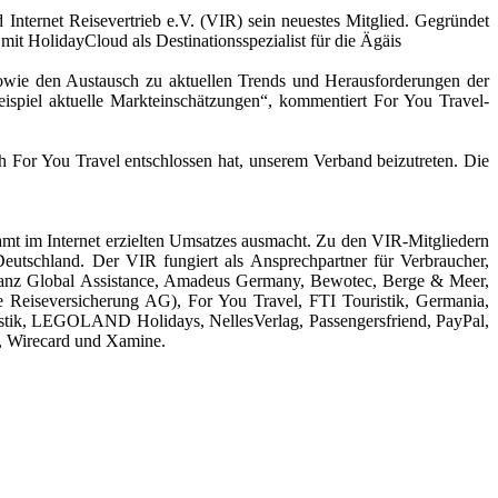
nternet Reisevertrieb e.V. (VIR) sein neuestes Mitglied. Gegründet
mit HolidayCloud als Destinationsspezialist für die Ägäis
sowie den Austausch zu aktuellen Trends und Herausforderungen der
ispiel aktuelle Markteinschätzungen“, kommentiert For You Travel-
 For You Travel entschlossen hat, unserem Verband beizutreten. Die
esamt im Internet erzielten Umsatzes ausmacht. Zu den VIR-Mitgliedern
eutschland. Der VIR fungiert als Ansprechpartner für Verbraucher,
Allianz Global Assistance, Amadeus Germany, Bewotec, Berge & Meer,
eiseversicherung AG), For You Travel, FTI Touristik, Germania,
ik, LEGOLAND Holidays, NellesVerlag, Passengersfriend, PayPal,
u, Wirecard und Xamine.