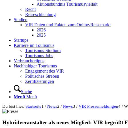
Aktionsbündnis Tourismusvielfalt
Recht
Reiseschlichtung
Studien
VIR Daten und Fakten zum Online-Reisemarkt
2026
2025
Startups
Karriere im Tourismus
Tourismus-Studium
Tourismus Jobs
Verbrauchertipps
Nachhaltiger Tourismus
Engagement des VIR
Politisches Streben
Zertifizierungen
Suche
Menü
Menü
Du bist hier:
Startseite
1
/
News
2
/
News
3
/
VIR Pressemeldungen
4
/
Wi
Hybridveranstalter als neues Mitglied: VIR begrüßt 