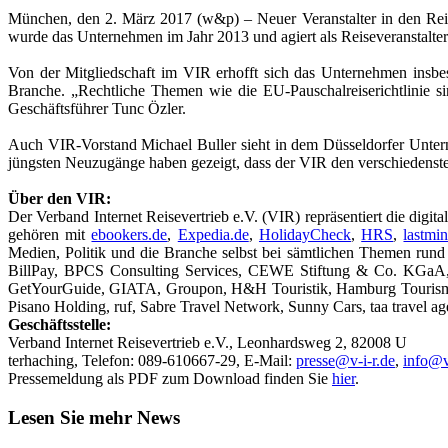
München, den 2. März 2017 (w&p) – Neuer Veranstalter in den Reihe
wurde das Unternehmen im Jahr 2013 und agiert als Reiseveranstalter m
Von der Mitgliedschaft im VIR erhofft sich das Unternehmen insbe
Branche. „Rechtliche Themen wie die EU-Pauschalreiserichtlinie s
Geschäftsführer Tunc Özler.
Auch VIR-Vorstand Michael Buller sieht in dem Düsseldorfer Untern
jüngsten Neuzugänge haben gezeigt, dass der VIR den verschiedenst
Über den VIR:
Der Verband Internet Reisevertrieb e.V. (VIR) repräsentiert die digi
gehören mit
ebookers.de
,
Expedia.de
,
HolidayCheck
,
HRS
,
lastmi
Medien, Politik und die Branche selbst bei sämtlichen Themen rund
BillPay, BPCS Consulting Services, CEWE Stiftung & Co. KGaA, 
GetYourGuide, GIATA, Groupon, H&H Touristik, Hamburg Tourismu
Pisano Holding, ruf, Sabre Travel Network, Sunny Cars, taa travel a
Geschäftsstelle:
Verband Internet Reisevertrieb e.V., Leonhardsweg 2, 82008 U
terhaching, Telefon: 089-610667-29, E-Mail:
presse@v-i-r.de
,
info@v
Pressemeldung als PDF zum Download finden Sie
hier
.
Lesen Sie mehr News