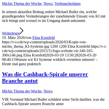
Michis Thema der Woche
,
News
,
Verbrauchertipps
In seinem aktuellen Beitrag ordnet Michael Buller ein, welche
grundlegenden Veränderungen der zunehmende Einsatz von KI mit
sich bringt und worauf es im Umgang damit ankommt.
Weiterlesen
19. März 2026
/
von
Elisa Kornfeld
https://v-i-r.de/wp-content/uploads/2026/03/Kopie-von-
michis_thema_KI-Systeme.jpg
1200
1200
Elisa Kornfeld
https://v-i-
r.de/wp-content/uploads/2015/11/logo-website-vir-340-165-
300x146.png
Elisa Kornfeld
2026-03-19 13:50:28
2026-03-20
08:40:15
Warum wir KI Systeme wirklich verstehen müssen! –
Heute mal ganz praktisch
Was die Cashback-Spirale unserer
Branche antut
Michis Thema der Woche
,
News
VIR Vorstand Michael Buller schildert seine Sicht darüber, was die
Cashback-Spirale unserer Branche antut