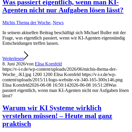
Was passiert eigentlich, wenn man KI-
Agenten nicht nur Aufgaben lösen lässt?
Michis Thema der Woche
,
News
In seinem aktuellen Beitrag beschäftigt sich Michael Buller mit der
Frage, was eigentlich passiert, wenn wir KI-Agenten eigenständig
Entscheidungen treffen lassen.
Weiterlesen
8. Juni 2026
/
von
Elisa Kornfeld
https://v-i-r.de/wp-content/uploads/2026/06/michis-thema-der-
Woche_-KI.jpg
1200
1200
Elisa Kornfeld
https://v-i-r.de/wp-
content/uploads/2015/11/logo-website-vir-340-165-300x146.png
Elisa Kornfeld
2026-06-08 16:50:14
2026-06-08 16:51:28
Was
passiert eigentlich, wenn man KI-Agenten nicht nur Aufgaben lösen
lässt?
Warum wir KI Systeme wirklich
verstehen müssen! – Heute mal ganz
praktisch