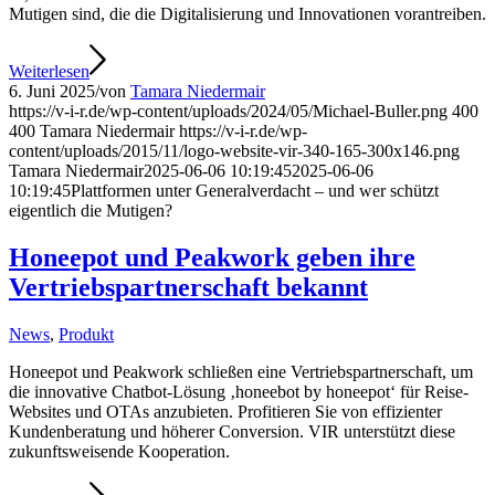
Mutigen sind, die die Digitalisierung und Innovationen vorantreiben.
Weiterlesen
6. Juni 2025
/
von
Tamara Niedermair
https://v-i-r.de/wp-content/uploads/2024/05/Michael-Buller.png
400
400
Tamara Niedermair
https://v-i-r.de/wp-
content/uploads/2015/11/logo-website-vir-340-165-300x146.png
Tamara Niedermair
2025-06-06 10:19:45
2025-06-06
10:19:45
Plattformen unter Generalverdacht – und wer schützt
eigentlich die Mutigen?
Honeepot und Peakwork geben ihre
Vertriebspartnerschaft bekannt
News
,
Produkt
Honeepot und Peakwork schließen eine Vertriebspartnerschaft, um
die innovative Chatbot-Lösung ‚honeebot by honeepot‘ für Reise-
Websites und OTAs anzubieten. Profitieren Sie von effizienter
Kundenberatung und höherer Conversion. VIR unterstützt diese
zukunftsweisende Kooperation.