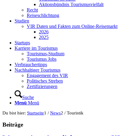
Aktionsbündnis Tourismusvielfalt
Recht
Reiseschlichtung
Studien
VIR Daten und Fakten zum Online-Reisemarkt
2026
2025
Startups
Karriere im Tourismus
Tourismus-Studium
Tourismus Jobs
Verbrauchertipps
Nachhaltiger Tourismus
Engagement des VIR
Politisches Streben
Zertifizierungen
Suche
Menü
Menü
Du bist hier:
Startseite
1
/
News
2
/
Touristik
Beiträge