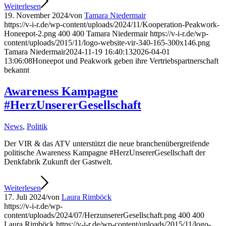
Weiterlesen
19. November 2024
/
von
Tamara Niedermair
https://v-i-r.de/wp-content/uploads/2024/11/Kooperation-Peakwork-
Honeepot-2.png
400
400
Tamara Niedermair
https://v-i-r.de/wp-
content/uploads/2015/11/logo-website-vir-340-165-300x146.png
Tamara Niedermair
2024-11-19 16:40:13
2026-04-01
13:06:08
Honeepot und Peakwork geben ihre Vertriebspartnerschaft
bekannt
Awareness Kampagne
#HerzUnsererGesellschaft
News
,
Politik
Der VIR & das ATV unterstützt die neue branchenübergreifende
politische Awareness Kampagne #HerzUnsererGesellschaft der
Denkfabrik Zukunft der Gastwelt.
Weiterlesen
17. Juli 2024
/
von
Laura Rimböck
https://v-i-r.de/wp-
content/uploads/2024/07/HerzunsererGesellschaft.png
400
400
Laura Rimböck
https://v-i-r.de/wp-content/uploads/2015/11/logo-