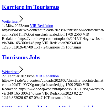
Karriere im Tourismus
Weiterlesen
1. März 2023
/
von
VIR Redaktion
https://v-i-r.de/wp-content/uploads/2023/02/christina-wocintechchat-
com-x29idTmYGXg-unsplash-scaled.jpg
1709
2560
VIR
Redaktion
https://v-i-r.de/wp-content/uploads/2015/11/logo-website-
vir-340-165-300x146.png
VIR Redaktion
2023-03-01
12:26:53
2026-07-09 15:17:24
Karriere im Tourismus
Tourismus Jobs
Weiterlesen
27. Februar 2023
/
von
VIR Redaktion
https://v-i-r.de/wp-content/uploads/2023/02/christina-wocintechchat-
com-x29idTmYGXg-unsplash-scaled.jpg
1709
2560
VIR
Redaktion
https://v-i-r.de/wp-content/uploads/2015/11/logo-website-
vir-340-165-300x146.png
VIR Redaktion
2023-02-27
12:16:37
2026-07-07 09:47:10
Tourismus Jobs