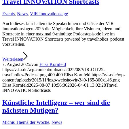
Travel INNOVATION Shortcasts
Events
,
News
,
VIR Innovationstage
Auch dieses Jahr hatten die SpeakerInnen und Gäste der VIR
Innovationstagen 2025 die Möglichkeit, ihre Visionen, Ideen und
Konzepte in einer maximal 9-minütige Podcastepisode live im
Travel INNOVATION Shortcasts powered by travelholics_podcast
vorzustellen.
Weiterlesen
7. August 2025
/
von
Elisa Kornfeld
https://v-i-r.de/wp-content/uploads/2025/08/VIR-OIT25-
travelholics-Podcast.png
400
400
Elisa Kornfeld
https://v-i-r.de/wp-
content/uploads/2015/11/logo-website-vir-340-165-300x146.png
Elisa Kornfeld
2025-08-07 10:56:36
2026-04-01 13:02:28
Travel
INNOVATION Shortcasts
Künstliche Intelligenz – wer sind die
nächsten Mutigen?
Michis Thema der Woche
,
News