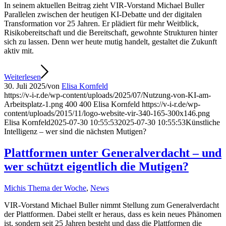
In seinem aktuellen Beitrag zieht VIR-Vorstand Michael Buller
Parallelen zwischen der heutigen KI-Debatte und der digitalen
Transformation vor 25 Jahren. Er plädiert für mehr Weitblick,
Risikobereitschaft und die Bereitschaft, gewohnte Strukturen hinter
sich zu lassen. Denn wer heute mutig handelt, gestaltet die Zukunft
aktiv mit.
Weiterlesen
30. Juli 2025
/
von
Elisa Kornfeld
https://v-i-r.de/wp-content/uploads/2025/07/Nutzung-von-KI-am-
Arbeitsplatz-1.png
400
400
Elisa Kornfeld
https://v-i-r.de/wp-
content/uploads/2015/11/logo-website-vir-340-165-300x146.png
Elisa Kornfeld
2025-07-30 10:55:53
2025-07-30 10:55:53
Künstliche
Intelligenz – wer sind die nächsten Mutigen?
Plattformen unter Generalverdacht – und
wer schützt eigentlich die Mutigen?
Michis Thema der Woche
,
News
VIR-Vorstand Michael Buller nimmt Stellung zum Generalverdacht
der Plattformen. Dabei stellt er heraus, dass es kein neues Phänomen
ist, sondern seit 25 Jahren besteht und dass die Plattformen die