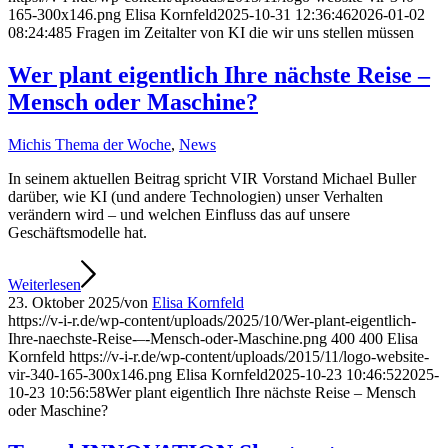
165-300x146.png
Elisa Kornfeld
2025-10-31 12:36:46
2026-01-02
08:24:48
5 Fragen im Zeitalter von KI die wir uns stellen müssen
Wer plant eigentlich Ihre nächste Reise –
Mensch oder Maschine?
Michis Thema der Woche
,
News
In seinem aktuellen Beitrag spricht VIR Vorstand Michael Buller
darüber, wie KI (und andere Technologien) unser Verhalten
verändern wird – und welchen Einfluss das auf unsere
Geschäftsmodelle hat.
Weiterlesen
23. Oktober 2025
/
von
Elisa Kornfeld
https://v-i-r.de/wp-content/uploads/2025/10/Wer-plant-eigentlich-
Ihre-naechste-Reise-–-Mensch-oder-Maschine.png
400
400
Elisa
Kornfeld
https://v-i-r.de/wp-content/uploads/2015/11/logo-website-
vir-340-165-300x146.png
Elisa Kornfeld
2025-10-23 10:46:52
2025-
10-23 10:56:58
Wer plant eigentlich Ihre nächste Reise – Mensch
oder Maschine?