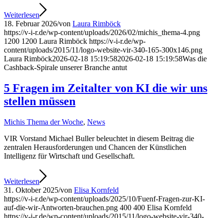
Weiterlesen
18. Februar 2026
/
von
Laura Rimböck
https://v-i-r.de/wp-content/uploads/2026/02/michis_thema-4.png
1200
1200
Laura Rimböck
https://v-i-r.de/wp-
content/uploads/2015/11/logo-website-vir-340-165-300x146.png
Laura Rimböck
2026-02-18 15:19:58
2026-02-18 15:19:58
Was die
Cashback-Spirale unserer Branche antut
5 Fragen im Zeitalter von KI die wir uns
stellen müssen
Michis Thema der Woche
,
News
VIR Vorstand Michael Buller beleuchtet in diesem Beitrag die
zentralen Herausforderungen und Chancen der Künstlichen
Intelligenz für Wirtschaft und Gesellschaft.
Weiterlesen
31. Oktober 2025
/
von
Elisa Kornfeld
https://v-i-r.de/wp-content/uploads/2025/10/Fuenf-Fragen-zur-KI-
auf-die-wir-Antworten-brauchen.png
400
400
Elisa Kornfeld
https://v-i-r.de/wp-content/uploads/2015/11/logo-website-vir-340-