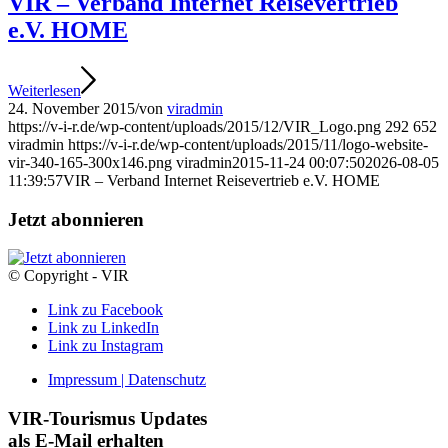
VIR – Verband Internet Reisevertrieb
e.V. HOME
Weiterlesen
24. November 2015
/
von
viradmin
https://v-i-r.de/wp-content/uploads/2015/12/VIR_Logo.png
292
652
viradmin
https://v-i-r.de/wp-content/uploads/2015/11/logo-website-
vir-340-165-300x146.png
viradmin
2015-11-24 00:07:50
2026-08-05
11:39:57
VIR – Verband Internet Reisevertrieb e.V. HOME
Jetzt abonnieren
© Copyright - VIR
Link zu Facebook
Link zu LinkedIn
Link zu Instagram
Impressum | Datenschutz
VIR-Tourismus Updates
als E-Mail erhalten