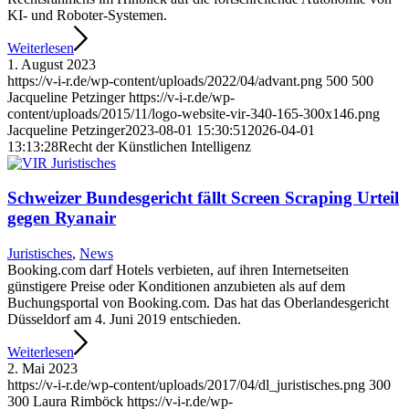
KI- und Roboter-Systemen.
Weiterlesen
1. August 2023
https://v-i-r.de/wp-content/uploads/2022/04/advant.png
500
500
Jacqueline Petzinger
https://v-i-r.de/wp-
content/uploads/2015/11/logo-website-vir-340-165-300x146.png
Jacqueline Petzinger
2023-08-01 15:30:51
2026-04-01
13:13:28
Recht der Künstlichen Intelligenz
Schweizer Bundesgericht fällt Screen Scraping Urteil
gegen Ryanair
Juristisches
,
News
Booking.com darf Hotels verbieten, auf ihren Internetseiten
günstigere Preise oder Konditionen anzubieten als auf dem
Buchungsportal von Booking.com. Das hat das Oberlandesgericht
Düsseldorf am 4. Juni 2019 entschieden.
Weiterlesen
2. Mai 2023
https://v-i-r.de/wp-content/uploads/2017/04/dl_juristisches.png
300
300
Laura Rimböck
https://v-i-r.de/wp-