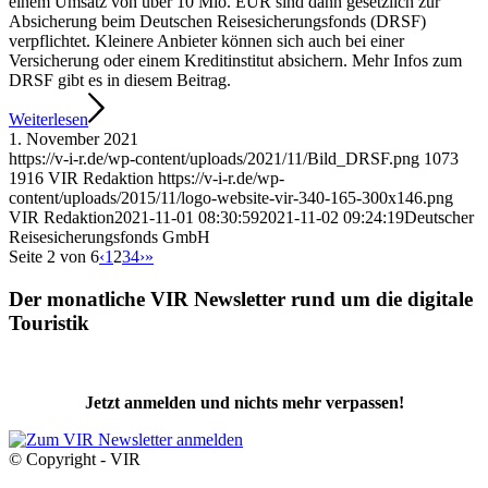
einem Umsatz von über 10 Mio. EUR sind dann gesetzlich zur
Absicherung beim Deutschen Reisesicherungsfonds (DRSF)
verpflichtet. Kleinere Anbieter können sich auch bei einer
Versicherung oder einem Kreditinstitut absichern. Mehr Infos zum
DRSF gibt es in diesem Beitrag.
Weiterlesen
1. November 2021
https://v-i-r.de/wp-content/uploads/2021/11/Bild_DRSF.png
1073
1916
VIR Redaktion
https://v-i-r.de/wp-
content/uploads/2015/11/logo-website-vir-340-165-300x146.png
VIR Redaktion
2021-11-01 08:30:59
2021-11-02 09:24:19
Deutscher
Reisesicherungsfonds GmbH
Seite 2 von 6
‹
1
2
3
4
›
»
Der monatliche VIR Newsletter rund um die digitale
Touristik
Jetzt anmelden und nichts mehr verpassen!
© Copyright - VIR