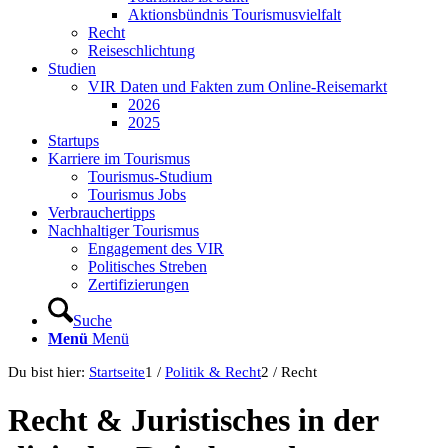
Aktionsbündnis Tourismusvielfalt
Recht
Reiseschlichtung
Studien
VIR Daten und Fakten zum Online-Reisemarkt
2026
2025
Startups
Karriere im Tourismus
Tourismus-Studium
Tourismus Jobs
Verbrauchertipps
Nachhaltiger Tourismus
Engagement des VIR
Politisches Streben
Zertifizierungen
Suche
Menü
Menü
Du bist hier:
Startseite
1
/
Politik & Recht
2
/
Recht
Recht
&
Juristisches in der