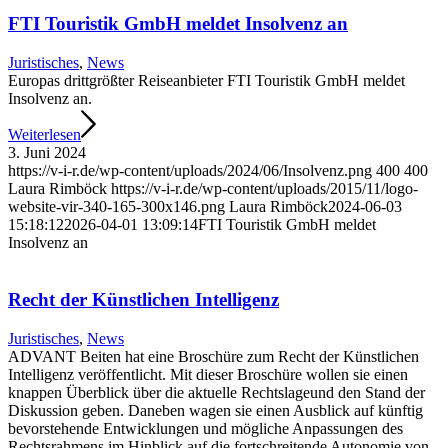
FTI Touristik GmbH meldet Insolvenz an
Juristisches
,
News
Europas drittgrößter Reiseanbieter FTI Touristik GmbH meldet
Insolvenz an.
Weiterlesen
3. Juni 2024
https://v-i-r.de/wp-content/uploads/2024/06/Insolvenz.png
400
400
Laura Rimböck
https://v-i-r.de/wp-content/uploads/2015/11/logo-
website-vir-340-165-300x146.png
Laura Rimböck
2024-06-03
15:18:12
2026-04-01 13:09:14
FTI Touristik GmbH meldet
Insolvenz an
Recht der Künstlichen Intelligenz
Juristisches
,
News
ADVANT Beiten hat eine Broschüre zum Recht der Künstlichen
Intelligenz veröffentlicht. Mit dieser Broschüre wollen sie einen
knappen Überblick über die aktuelle Rechtslageund den Stand der
Diskussion geben. Daneben wagen sie einen Ausblick auf künftig
bevorstehende Entwicklungen und mögliche Anpassungen des
Rechtsrahmens im Hinblick auf die fortschreitende Autonomie von