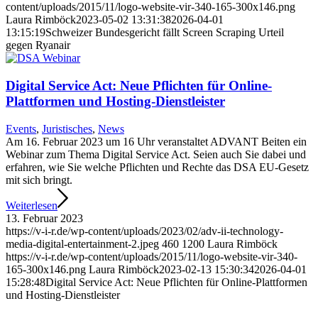
content/uploads/2015/11/logo-website-vir-340-165-300x146.png
Laura Rimböck
2023-05-02 13:31:38
2026-04-01
13:15:19
Schweizer Bundesgericht fällt Screen Scraping Urteil
gegen Ryanair
Digital Service Act: Neue Pflichten für Online-
Plattformen und Hosting-Dienstleister
Events
,
Juristisches
,
News
Am 16. Februar 2023 um 16 Uhr veranstaltet ADVANT Beiten ein
Webinar zum Thema Digital Service Act. Seien auch Sie dabei und
erfahren, wie Sie welche Pflichten und Rechte das DSA EU-Gesetz
mit sich bringt.
Weiterlesen
13. Februar 2023
https://v-i-r.de/wp-content/uploads/2023/02/adv-ii-technology-
media-digital-entertainment-2.jpeg
460
1200
Laura Rimböck
https://v-i-r.de/wp-content/uploads/2015/11/logo-website-vir-340-
165-300x146.png
Laura Rimböck
2023-02-13 15:30:34
2026-04-01
15:28:48
Digital Service Act: Neue Pflichten für Online-Plattformen
und Hosting-Dienstleister