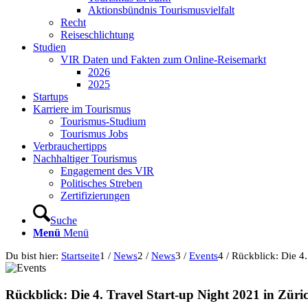
Aktionsbündnis Tourismusvielfalt
Recht
Reiseschlichtung
Studien
VIR Daten und Fakten zum Online-Reisemarkt
2026
2025
Startups
Karriere im Tourismus
Tourismus-Studium
Tourismus Jobs
Verbrauchertipps
Nachhaltiger Tourismus
Engagement des VIR
Politisches Streben
Zertifizierungen
Suche
Menü
Menü
Du bist hier:
Startseite
1
/
News
2
/
News
3
/
Events
4
/
Rückblick: Die 4.
Rückblick: Die 4. Travel Start-up Night 2021 in Züri