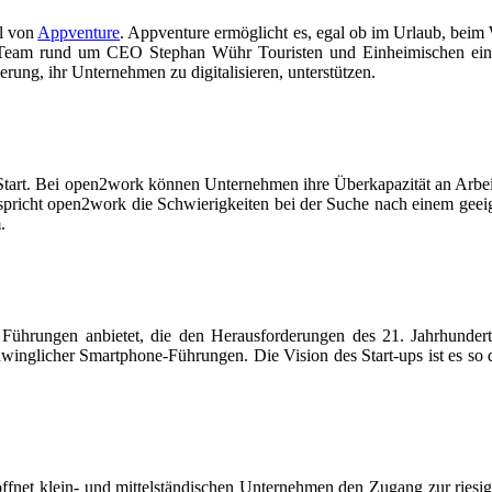
l von
Appventure
. Appventure ermöglicht es, egal ob im Urlaub, beim 
 Team rund um CEO Stephan Wühr Touristen und Einheimischen einen 
rung, ihr Unternehmen zu digitalisieren, unterstützen.
Start. Bei open2work können
Unternehmen ihre Überkapazität an Arbei
pricht open2work die Schwierigkeiten bei der Suche nach einem gee
.
ve Führungen anbietet, die den Herausforderungen des 21. Jahrhunde
hwinglicher Smartphone-Führungen. Die Vision des Start-ups ist es so
öffnet klein- und mittelständischen Unternehmen den Zugang zur riesi