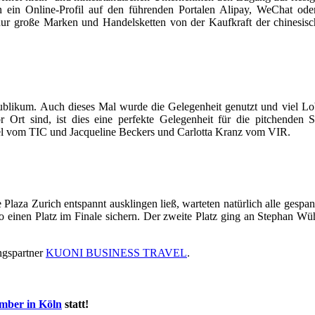
ein Online-Profil auf den führenden Portalen Alipay, WeChat oder C
nur
große Marken und Handelsketten von der Kaufkraft der chinesisc
blikum. Auch dieses Mal wurde die Gelegenheit genutzt und viel Lob
vor Ort sind, ist dies eine perfekte Gelegenheit für die pitchenden
bel vom TIC und Jacqueline Beckers und Carlotta Kranz vom VIR.
a Zurich entspannt ausklingen ließ, warteten natürlich alle gespann
 einen Platz im Finale sichern. Der zweite Platz ging an Stephan W
ngspartner
KUONI BUSINESS TRAVEL
.
ember in Köln
statt!