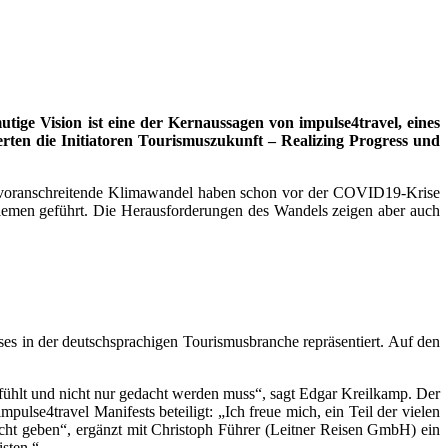
tige Vision ist eine der Kernaussagen von impulse4travel, eines
ten die Initiatoren Tourismuszukunft – Realizing Progress und
er voranschreitende Klimawandel haben schon vor der COVID19-Krise
lemen geführt
. Die Herausforderungen des Wandels zeigen aber auch
es in der deutschsprachigen Tourismusbranche repräsentiert. Auf den
efühlt und nicht nur gedacht werden muss“, sagt Edgar Kreilkamp. Der
lse4travel Manifests beteiligt: „Ich freue mich, ein Teil der vielen
cht geben“, ergänzt mit Christoph Führer (Leitner Reisen GmbH) ein
isten.“