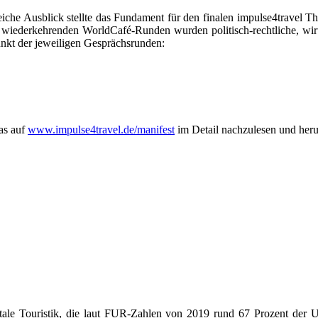
eiche Ausblick stellte das Fundament für den finalen impulse4travel T
n wiederkehrenden WorldCafé-Runden wurden politisch-rechtliche, wirts
unkt der jeweiligen Gesprächsrunden:
das auf
www.impulse4travel.de/manifest
im Detail nachzulesen und herun
igitale Touristik, die laut FUR-Zahlen von 2019 rund 67 Prozent der