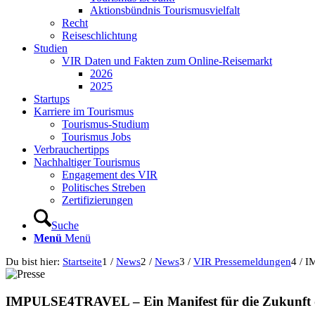
Aktionsbündnis Tourismusvielfalt
Recht
Reiseschlichtung
Studien
VIR Daten und Fakten zum Online-Reisemarkt
2026
2025
Startups
Karriere im Tourismus
Tourismus-Studium
Tourismus Jobs
Verbrauchertipps
Nachhaltiger Tourismus
Engagement des VIR
Politisches Streben
Zertifizierungen
Suche
Menü
Menü
Du bist hier:
Startseite
1
/
News
2
/
News
3
/
VIR Pressemeldungen
4
/
I
IMPULSE4TRAVEL – Ein Manifest für die Zukunft 