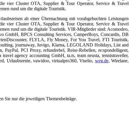
n die vier Cluster OTA, Supplier & Tour Operator, Service & Travel
emen rund um die digitale Touristik.
 Urlaubsreisen ab einer Übernachtung mit vorabgebuchten Leistungen
n die vier Cluster OTA, Supplier & Tour Operator, Service & Travel
hemen rund um die digitale Touristik. VIR-Mitglieder sind: Acomodeo,
ravo GmbH, BPCS Consulting Services, CamperBoys, Concardis, DB
rienDiscounter, FLYLA, Fly Money, For You Travel, FTI Touristik,
ulting, journaway, Juvigo, Klarna, LEGOLAND Holidays, List and
ayPal, PCI Proxy, refundrebel, Reise-Rebellen, re:spondelligent,
travel agency accounting GmbH, ta.ts, team neusta, tennistraveller,
ed, Urlaubsrente, vawidoo, virtualpro360, Viselio,
weg.de
, Wirelane,
n Sie nur die jeweiligen Themenbeiträge.