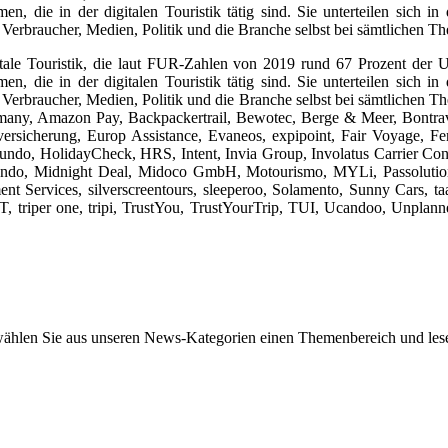
 die in der digitalen Touristik tätig sind. Sie unterteilen sich i
Verbraucher, Medien, Politik und die Branche selbst bei sämtlichen Th
igitale Touristik, die laut FUR-Zahlen von 2019 rund 67 Prozent der
 die in der digitalen Touristik tätig sind. Sie unterteilen sich i
 Verbraucher, Medien, Politik und die Branche selbst bei sämtlichen T
many, Amazon Pay, Backpackertrail, Bewotec, Berge & Meer, Bont
rsicherung, Europ Assistance, Evaneos, expipoint, Fair Voyage, Fe
, HolidayCheck, HRS, Intent, Invia Group, Involatus Carrier Cons
ndo, Midnight Deal, Midoco GmbH, Motourismo, MYLi, Passolution, P
t Services, silverscreentours, sleeperoo, Solamento, Sunny Cars, taa 
T, triper one, tripi, TrustYou, TrustYourTrip, TUI, Ucandoo, Unplann
wählen Sie aus unseren News-Kategorien einen Themenbereich und lese