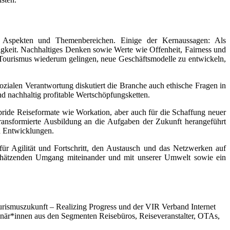
ht Aspekten und Themenbereichen. Einige der Kernaussagen: Als
igkeit. Nachhaltiges Denken sowie Werte wie Offenheit, Fairness und
m Tourismus wiederum gelingen, neue Geschäftsmodelle zu entwickeln,
ozialen Verantwortung diskutiert die Branche auch ethische Fragen in
d nachhaltig profitable Wertschöpfungsketten.
ride Reiseformate wie Workation, aber auch für die Schaffung neuer
transformierte Ausbildung an die Aufgaben der Zukunft herangeführt
en Entwicklungen.
für Agilität und Fortschritt, den Austausch und das Netzwerken auf
tschätzenden Umgang miteinander und mit unserer Umwelt sowie ein
ourismuszukunft – Realizing Progress und der VIR Verband Internet
ionär*innen aus den Segmenten Reisebüros, Reiseveranstalter, OTAs,