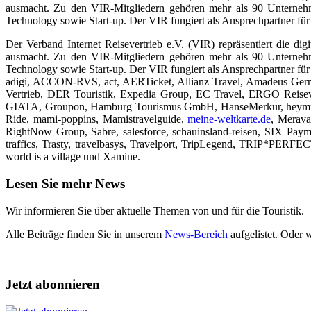
ausmacht. Zu den VIR-Mitgliedern gehören mehr als 90 Unternehmen,
Technology sowie Start-up. Der VIR fungiert als Ansprechpartner für 
Der Verband Internet Reisevertrieb e.V. (VIR) repräsentiert die d
ausmacht. Zu den VIR-Mitgliedern gehören mehr als 90 Unternehmen,
Technology sowie Start-up. Der VIR fungiert als Ansprechpartner für
adigi, ACCON-RVS, act, AERTicket, Allianz Travel, Amadeus Ger
Vertrieb, DER Touristik, Expedia Group, EC Travel, ERGO Reiseve
GIATA, Groupon, Hamburg Tourismus GmbH, HanseMerkur, heymundo
Ride, mami-poppins, Mamistravelguide,
meine-weltkarte.de
, Merava
RightNow Group, Sabre, salesforce, schauinsland-reisen, SIX Paymen
traffics, Trasty, travelbasys, Travelport, TripLegend, TRIP*PERFEC
world is a village und Xamine.
Lesen Sie mehr News
Wir informieren Sie über aktuelle Themen von und für die Touristik.
Alle Beiträge finden Sie in unserem
News-Bereich
aufgelistet. Oder 
Jetzt abonnieren