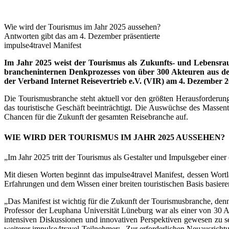
Wie wird der Tourismus im Jahr 2025 aussehen?
Antworten gibt das am 4. Dezember präsentierte
impulse4travel Manifest
Im Jahr 2025 weist der Tourismus als Zukunfts- und Lebensra
brancheninternen Denkprozesses von über 300 Akteuren aus der
der Verband Internet Reisevertrieb e.V. (VIR) am 4. Dezember 
Die Tourismusbranche steht aktuell vor den größten Herausforderung
das touristische Geschäft beeinträchtigt.
Die Auswüchse des Massento
Chancen für die Zukunft der gesamten Reisebranche auf.
WIE WIRD DER TOURISMUS IM JAHR 2025 AUSSEHEN?
„Im Jahr 2025 tritt der Tourismus als Gestalter und Impulsgeber einer
Mit diesen Worten beginnt das impulse4travel Manifest, dessen Wort
Erfahrungen und dem Wissen einer breiten touristischen Basis basie
„Das Manifest ist wichtig für die Zukunft der Tourismusbranche, den
Professor der Leuphana Universität Lüneburg war als einer von 30 Ak
intensiven Diskussionen und innovativen Perspektiven gewesen zu s
weiterer impulse4travel-Teilnehmer: „Zur erforderlichen Neuausricht