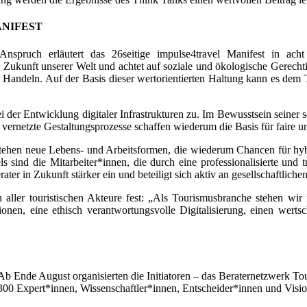
ANIFEST
Anspruch erläutert das 26seitige impulse4travel Manifest in ac
Zukunft unserer Welt und achtet auf soziale und ökologische Gerecht
s Handeln. Auf der Basis dieser wertorientierten Haltung kann es de
 der Entwicklung digitaler Infrastrukturen zu. Im Bewusstsein seiner s
rnetzte Gestaltungsprozesse schaffen wiederum die Basis für faire un
tehen neue Lebens- und Arbeitsformen, die wiederum Chancen für hyb
 sind die Mitarbeiter*innen, die durch eine professionalisierte und 
ater in Zukunft stärker ein und beteiligt sich aktiv an gesellschaftlich
 aller touristischen Akteure fest: „Als Tourismusbranche stehen wir 
nen, eine ethisch verantwortungsvolle Digitalisierung, einen wer
Ab Ende August organisierten die Initiatoren – das Beraternetzwerk T
r 300 Expert*innen, Wissenschaftler*innen, Entscheider*innen und Vis