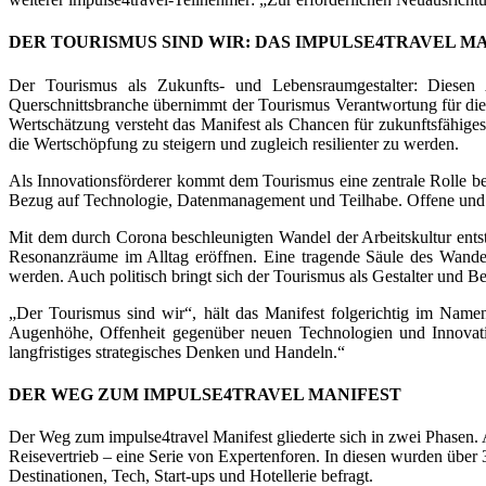
DER TOURISMUS SIND WIR: DAS IMPULSE4TRAVEL M
Der Tourismus als Zukunfts- und Lebensraumgestalter: Diesen 
Querschnittsbranche übernimmt der Tourismus Verantwortung für die 
Wertschätzung versteht das Manifest als Chancen für zukunftsfähige
die Wertschöpfung zu steigern und zugleich resilienter zu werden.
Als Innovationsförderer kommt dem Tourismus eine zentrale Rolle bei
Bezug auf Technologie, Datenmanagement und Teilhabe. Offene und ve
Mit dem durch Corona beschleunigten Wandel der Arbeitskultur ents
Resonanzräume im Alltag eröffnen. Eine tragende Säule des Wandels
werden. Auch politisch bringt sich der Tourismus als Gestalter und Ber
„Der Tourismus sind wir“, hält das Manifest folgerichtig im Namen
Augenhöhe, Offenheit gegenüber neuen Technologien und Innovatio
langfristiges strategisches Denken und Handeln.“
DER WEG ZUM IMPULSE4TRAVEL MANIFEST
Der Weg zum impulse4travel Manifest gliederte sich in zwei Phasen. 
Reisevertrieb – eine Serie von Expertenforen. In diesen wurden übe
Destinationen, Tech, Start-ups und Hotellerie befragt.