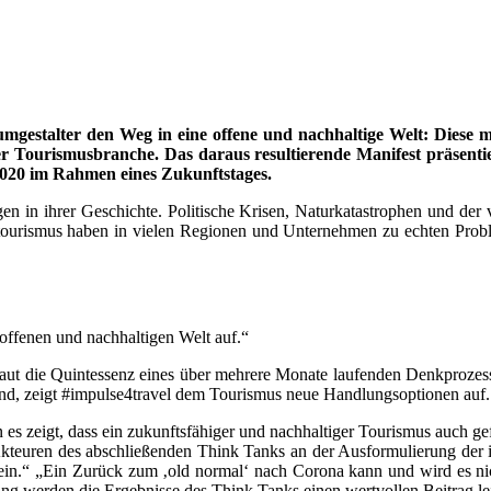
umgestalter
den Weg in eine offene und nachhaltige Welt: Diese mu
 Tourismusbranche. Das daraus resultierende Manifest präsentier
2020 im Rahmen eines Zukunftstages.
en in ihrer Geschichte
. Politische Krisen, Naturkatastrophen und d
urismus haben in vielen Regionen und Unternehmen zu echten Prob
 offenen und nachhaltigen Welt auf.“
laut die Quintessenz eines über mehrere Monate laufenden Denkprozess
rend, zeigt #impulse4travel dem Tourismus neue Handlungsoptionen auf.
n es zeigt, dass ein zukunftsfähiger und nachhaltiger Tourismus auch g
teuren des abschließenden Think Tanks an der Ausformulierung der impu
ein.“ „Ein Zurück zum ‚old normal‘ nach Corona kann und wird es ni
ung werden die Ergebnisse des Think Tanks einen wertvollen Beitrag le