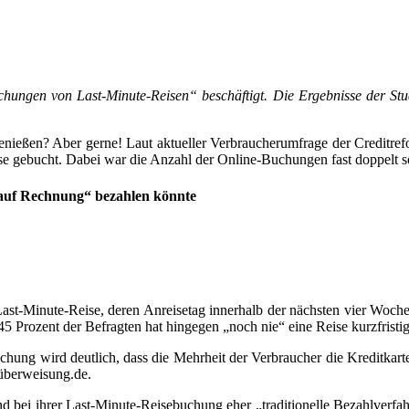
ungen von Last-Minute-Reisen“ beschäftigt. Die Ergebnisse der Stud
enießen? Aber gerne! Laut aktueller Verbraucherumfrage der Creditr
e gebucht. Dabei war die Anzahl der Online-Buchungen fast doppelt s
 „auf Rechnung“ bezahlen könnte
ast-Minute-Reise, deren Anreisetag innerhalb der nächsten vier Wochen
5 Prozent der Befragten hat hingegen „noch nie“ eine Reise kurzfristi
chung wird deutlich, dass die Mehrheit der Verbraucher die Kreditkart
überweisung.de.
nd bei ihrer Last-Minute-Reisebuchung eher „traditionelle Bezahlverfah