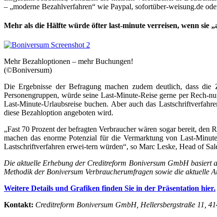
– „moderne Bezahlverfahren“ wie Paypal, sofortüber-weisung.de oder 
Mehr als die Hälfte würde öfter last-minute verreisen, wenn sie
Mehr Bezahloptionen – mehr Buchungen!
(©Boniversum)
Die Ergebnisse der Befragung machen zudem deutlich, dass die Z
Personengruppen, würde seine Last-Minute-Reise gerne per Rech-nun
Last-Minute-Urlaubsreise buchen. Aber auch das Lastschriftverfahr
diese Bezahloption angeboten wird.
„Fast 70 Prozent der befragten Verbraucher wären sogar bereit, den
machen das enorme Potenzial für die Vermarktung von Last-Minute
Lastschriftverfahren erwei-tern würden“, so Marc Leske, Head of Sal
Die aktuelle Erhebung der Creditreform Boniversum GmbH basiert au
Methodik der Boniversum Verbraucherumfragen sowie die aktuelle A
Weitere Details und Grafiken finden Sie in der Präsentation hier.
Kontakt:
Creditreform Boniversum GmbH,
Hellersbergstraße 11, 4