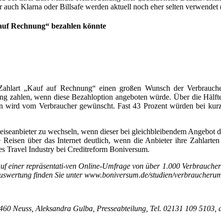
auch Klarna oder Billsafe werden aktuell noch eher selten verwendet 
 „auf Rechnung“ bezahlen könnte
ahlart „Kauf auf Rechnung“ einen großen Wunsch der Verbraucher da
g zahlen, wenn diese Bezahloption angeboten würde. Über die Hälfte (
en wird vom Verbraucher gewünscht. Fast 43 Prozent würden bei kurz
 Reiseanbieter zu wechseln, wenn dieser bei gleichbleibendem Angebo
 Reisen über das Internet deutlich, wenn die Anbieter ihre Zahlart
es Travel Industry bei Creditreform Boniversum.
f einer repräsentati-ven Online-Umfrage von über 1.000 Verbrauchern 
uswertung finden Sie unter www.boniversum.de/studien/verbraucheru
1460 Neuss,
Aleksandra Gulba, Presseabteilung,
Tel. 02131 109 5103,