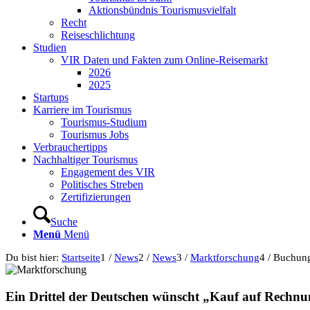
Aktionsbündnis Tourismusvielfalt
Recht
Reiseschlichtung
Studien
VIR Daten und Fakten zum Online-Reisemarkt
2026
2025
Startups
Karriere im Tourismus
Tourismus-Studium
Tourismus Jobs
Verbrauchertipps
Nachhaltiger Tourismus
Engagement des VIR
Politisches Streben
Zertifizierungen
Suche
Menü
Menü
Du bist hier:
Startseite
1
/
News
2
/
News
3
/
Marktforschung
4
/
Buchung
Ein Drittel der Deutschen wünscht
„
Kauf auf Rechnu