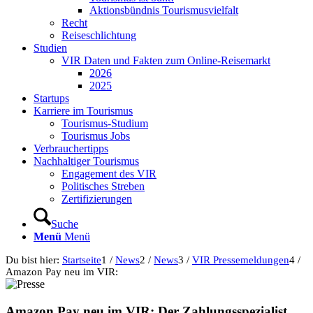
Aktionsbündnis Tourismusvielfalt
Recht
Reiseschlichtung
Studien
VIR Daten und Fakten zum Online-Reisemarkt
2026
2025
Startups
Karriere im Tourismus
Tourismus-Studium
Tourismus Jobs
Verbrauchertipps
Nachhaltiger Tourismus
Engagement des VIR
Politisches Streben
Zertifizierungen
Suche
Menü
Menü
Du bist hier:
Startseite
1
/
News
2
/
News
3
/
VIR Pressemeldungen
4
/
Amazon Pay neu im VIR:
Amazon Pay neu im VIR: Der Zahlungsspezialist