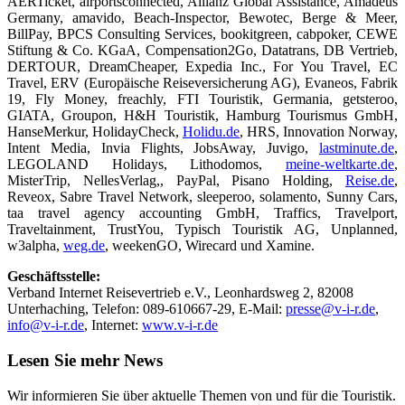
AERTicket, airportsconnected, Allianz Global Assistance, Amadeus
Germany, amavido, Beach-Inspector, Bewotec, Berge & Meer,
BillPay, BPCS Consulting Services, bookitgreen, cabpoker, CEWE
Stiftung & Co. KGaA, Compensation2Go, Datatrans, DB Vertrieb,
DERTOUR, DreamCheaper, Expedia Inc., For You Travel, EC
Travel, ERV (Europäische Reiseversicherung AG), Evaneos, Fabrik
19, Fly Money, freachly, FTI Touristik, Germania, getsteroo,
GIATA, Groupon, H&H Touristik, Hamburg Tourismus GmbH,
HanseMerkur, HolidayCheck,
Holidu.de
, HRS, Innovation Norway,
Intent Media, Invia Flights, JobsAway, Juvigo,
lastminute.de
,
LEGOLAND Holidays, Lithodomos,
meine-weltkarte.de
,
MisterTrip, NellesVerlag,, PayPal, Pisano Holding,
Reise.de
,
Reveox, Sabre Travel Network, sleeperoo, solamento, Sunny Cars,
taa travel agency accounting GmbH, Traffics, Travelport,
Traveltainment, TrustYou, Typisch Touristik AG, Unplanned,
w3alpha,
weg.de
, weekenGO, Wirecard und Xamine.
Geschäftsstelle:
Verband Internet Reisevertrieb e.V., Leonhardsweg 2, 82008
Unterhaching, Telefon: 089-610667-29, E-Mail:
presse@v-i-r.de
,
info@v-i-r.de
, Internet:
www.v-i-r.de
Lesen Sie mehr News
Wir informieren Sie über aktuelle Themen von und für die Touristik.