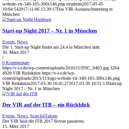
website-vir-340-165-300x146.png
viradmin
2017-05-05
10:04:54
2017-11-06 15:39:17
Das VIR-Austauschmeeting in
München
Start-up Night 2017 – Nr. 1 in München
Events
,
News
Die 1. Start-up Night findet am 24.4 in München statt.
30. März 2017
/
0 Kommentare
https://v-i-r.de/wp-content/uploads/2016/11/DSC_0463.jpg
3264
4928
VIR Redaktion
https://v-i-r.de/wp-
content/uploads/2015/11/logo-website-vir-340-165-300x146.png
VIR Redaktion
2017-03-30 16:41:27
2017-03-30 16:51:13
Start-up
Night 2017 – Nr. 1 in München
Der VIR auf der ITB – ein Rückblick
Events
,
News
,
Search4Talents
Der VIR lässt die ITB 2017 Revue passieren.
15. März 2017