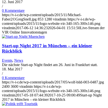
12. Juni 2017
/
0 Kommentare
https://v-i-r.de/wp-content/uploads/2015/11/Michael-
Faber2©GregSnell.jpg
853
1280
viradmin
https://v-i-r.de/wp-
content/uploads/2015/11/logo-website-vir-340-165-300x146.png
viradmin
2017-06-12 14:36:23
2026-04-01 15:51:50
Live-Stream der
VIR Online Innovationstagen
Start-up Night 2017 in München – ein kleiner
Rückblick
Events
,
News
Die nächste Start-up Night findet am 26. Juni in Frankfurt statt.
18. Mai 2017
/
0 Kommentare
https://v-i-r.de/wp-content/uploads/2017/05/wolf-bild-003-0487.jpg
2400
3600
viradmin
https://v-i-r.de/wp-
content/uploads/2015/11/logo-website-vir-340-165-300x146.png
viradmin
2017-05-18 07:44:39
2017-10-25 09:00:49
Start-up Night
2017 in München – ein kleiner Rückblick