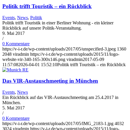
Politik trifft Touristik – ein Rückblick
Events
,
News
,
Politik
Politik trifft Touristik in einer Berliner Wohnung - ein kleiner
Rückblick auf unsere Politik-Veranstaltung.
9. Mai 2017
/
0 Kommentare
https://v-i-r.de/wp-content/uploads/2017/05/unspecified-3.jpeg
1360
2048
viradmin
https://v-i-r.de/wp-content/uploads/2015/11/logo-
website-vir-340-165-300x146.png
viradmin
2017-05-09
11:57:08
2026-04-01 15:52:10
Politik trifft Touristik – ein Rückblick
Das VIR-Austauschmeeting in München
Events
,
News
Ein Rückblick auf das VIR-Austauschmeeting am 25.4.2017 in
München.
5. Mai 2017
/
0 Kommentare
https://v-i-r.de/wp-content/uploads/2017/05/IMG_2183-1.jpg
4032
3024
viradmin
https://v-i-r.de/wp-content/uploads/2015/11/logo-