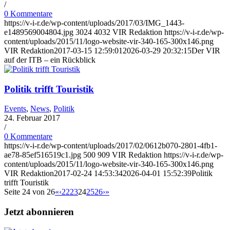
/
0 Kommentare
https://v-i-r.de/wp-content/uploads/2017/03/IMG_1443-
e1489569004804.jpg
3024
4032
VIR Redaktion
https://v-i-r.de/wp-
content/uploads/2015/11/logo-website-vir-340-165-300x146.png
VIR Redaktion
2017-03-15 12:59:01
2026-03-29 20:32:15
Der VIR
auf der ITB – ein Rückblick
Politik trifft Touristik
Events
,
News
,
Politik
24. Februar 2017
/
0 Kommentare
https://v-i-r.de/wp-content/uploads/2017/02/0612b070-2801-4fb1-
ae78-85ef516519c1.jpg
500
909
VIR Redaktion
https://v-i-r.de/wp-
content/uploads/2015/11/logo-website-vir-340-165-300x146.png
VIR Redaktion
2017-02-24 14:53:34
2026-04-01 15:52:39
Politik
trifft Touristik
Seite 24 von 26
«
‹
22
23
24
25
26
›
»
Jetzt abonnieren