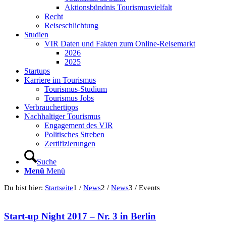
Aktionsbündnis Tourismusvielfalt
Recht
Reiseschlichtung
Studien
VIR Daten und Fakten zum Online-Reisemarkt
2026
2025
Startups
Karriere im Tourismus
Tourismus-Studium
Tourismus Jobs
Verbrauchertipps
Nachhaltiger Tourismus
Engagement des VIR
Politisches Streben
Zertifizierungen
Suche
Menü
Menü
Du bist hier:
Startseite
1
/
News
2
/
News
3
/
Events
Start-up Night 2017 – Nr. 3 in Berlin