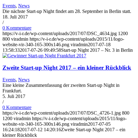
Events
,
News
Die nächste Start-up Night findet am 28. September in Berlin statt.
18. Juli 2017
/
0 Kommentare
https://v-i-r.de/wp-content/uploads/2017/07/DSC_4634.jpg
1200
800
viradmin
https://v-i-r.de/wp-content/uploads/2015/11/logo-
website-vir-340-165-300x146.png
viradmin
2017-07-18
13:58:33
2017-07-26 09:49:58
Start-up Night 2017 – Nr. 3 in Berlin
Zweite Start-up Night 2017 – ein kleiner Rückblick
Events
,
News
Eine kleine Zusammenfassung der zweiten Start-up Night in
Frankfurt.
5. Juli 2017
/
0 Kommentare
https://v-i-r.de/wp-content/uploads/2017/07/DSC_4726-1.jpg
800
1200
viradmin
https://v-i-r.de/wp-content/uploads/2015/11/logo-
website-vir-340-165-300x146.png
viradmin
2017-07-05
16:24:18
2017-07-12 14:20:16
Zweite Start-up Night 2017 – ein
kleiner Rückblick