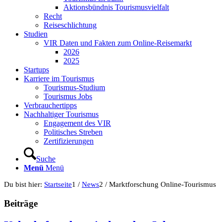
Aktionsbündnis Tourismusvielfalt
Recht
Reiseschlichtung
Studien
VIR Daten und Fakten zum Online-Reisemarkt
2026
2025
Startups
Karriere im Tourismus
Tourismus-Studium
Tourismus Jobs
Verbrauchertipps
Nachhaltiger Tourismus
Engagement des VIR
Politisches Streben
Zertifizierungen
Suche
Menü
Menü
Du bist hier:
Startseite
1
/
News
2
/
Marktforschung Online-Tourismus
Beiträge