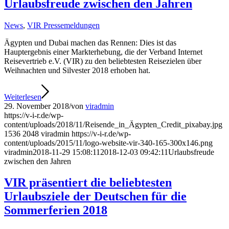
Urlaubsfreude zwischen den Jahren
News
,
VIR Pressemeldungen
Ägypten und Dubai machen das Rennen: Dies ist das
Hauptergebnis einer Markterhebung, die der Verband Internet
Reisevertrieb e.V. (VIR) zu den beliebtesten Reisezielen über
Weihnachten und Silvester 2018 erhoben hat.
Weiterlesen
29. November 2018
/
von
viradmin
https://v-i-r.de/wp-
content/uploads/2018/11/Reisende_in_Ägypten_Credit_pixabay.jpg
1536
2048
viradmin
https://v-i-r.de/wp-
content/uploads/2015/11/logo-website-vir-340-165-300x146.png
viradmin
2018-11-29 15:08:11
2018-12-03 09:42:11
Urlaubsfreude
zwischen den Jahren
VIR präsentiert die beliebtesten
Urlaubsziele der Deutschen für die
Sommerferien 2018