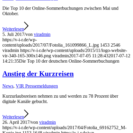
Die Top 10 der Online-Sommerbuchungen zwischen Mai und
Oktober.
Weiterlesen
5. Juli 2017
/
von
viradmin
https://v-i-r.de/wp-
content/uploads/2017/07/Fotolia_161099866_L.jpg
1453
2546
viradmin
https://v-i-r.de/wp-content/uploads/2015/11/logo-website-
vir-340-165-300x146.png
viradmin
2017-07-05 11:28:43
2017-07-12
14:21:35
Die Top 10 der deutschen Online-Sommerbuchungen
Anstieg der Kurzreisen
News
,
VIR Pressemeldungen
Kurzurlaubsreisen nehmen zu und werden zu 78 Prozent über
digitale Kanäle gebucht.
Weiterlesen
26. April 2017
/
von
viradmin
https://v-i-r.de/wp-content/uploads/2017/04/Fotolia_69162752_M-
Kopie.jpg
1153
1648
viradmin
https://v-i-r.de/wp-