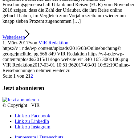
Forschungsgemeinschaft Urlaub und Reisen (FUR) vom November
2016 zeigen, dass die Zahl der Urlauber, die ihre Reise online
gebucht haben, im Vergleich zum Vorjahreszeitraum wieder um
knapp sieben Prozent zugenommen […]
Weiterlesen
1. März 2017
/
von
VIR Redaktion
https://v-i-r.de/wp-content/uploads/2016/03/Onlinebuchung©-
georgejmclittle.jpg
566
849
VIR Redaktion
https://v-i-r.de/wp-
content/uploads/2015/11/logo-website-vir-340-165-300x146.png
VIR Redaktion
2017-03-01 10:51:36
2017-03-01 10:52:19
Online-
Reisebuchungen nehmen weiter zu
Seite 1 von 2
1
2
Jetzt abonnieren
© Copyright - VIR
Link zu Facebook
Link zu LinkedIn
Link zu Instagram
Impressum | Datenschutz