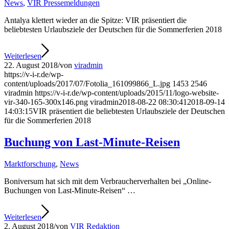
News
,
VIR Pressemeldungen
Antalya klettert wieder an die Spitze: VIR präsentiert die
beliebtesten Urlaubsziele der Deutschen für die Sommerferien 2018
Weiterlesen
22. August 2018
/
von
viradmin
https://v-i-r.de/wp-
content/uploads/2017/07/Fotolia_161099866_L.jpg
1453
2546
viradmin
https://v-i-r.de/wp-content/uploads/2015/11/logo-website-
vir-340-165-300x146.png
viradmin
2018-08-22 08:30:41
2018-09-14
14:03:15
VIR präsentiert die beliebtesten Urlaubsziele der Deutschen
für die Sommerferien 2018
Buchung von Last-Minute-Reisen
Marktforschung
,
News
Boniversum hat sich mit dem Verbraucherverhalten bei „Online-
Buchungen von Last-Minute-Reisen“ …
Weiterlesen
2. August 2018
/
von
VIR Redaktion