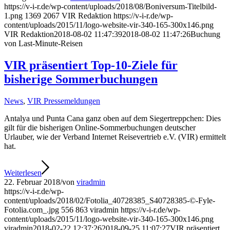
https://v-i-r.de/wp-content/uploads/2018/08/Boniversum-Titelbild-
1.png
1369
2067
VIR Redaktion
https://v-i-r.de/wp-
content/uploads/2015/11/logo-website-vir-340-165-300x146.png
VIR Redaktion
2018-08-02 11:47:39
2018-08-02 11:47:26
Buchung
von Last-Minute-Reisen
VIR präsentiert Top-10-Ziele für
bisherige Sommerbuchungen
News
,
VIR Pressemeldungen
Antalya und Punta Cana ganz oben auf dem Siegertreppchen: Dies
gilt für die bisherigen Online-Sommerbuchungen deutscher
Urlauber, wie der Verband Internet Reisevertrieb e.V. (VIR) ermittelt
hat.
Weiterlesen
22. Februar 2018
/
von
viradmin
https://v-i-r.de/wp-
content/uploads/2018/02/Fotolia_40728385_S40728385-©-Fyle-
Fotolia.com_.jpg
556
863
viradmin
https://v-i-r.de/wp-
content/uploads/2015/11/logo-website-vir-340-165-300x146.png
viradmin
2018-02-22 12:37:26
2018-09-25 11:07:27
VIR präsentiert