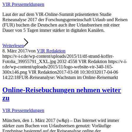
VIR Pressemeldungen
Laut der auf dem VIR-Online-Summit präsentierten Studie
Reiseanalyse 2017 der Forschungsgemeinschaft Urlaub und Reisen
(FUR) buchen die Deutschen auch ihre Urlaubsreisen mit einer
Dauer von 5 Tagen immer stärker in digitalen Kanälen.
Weiterlesen
8. März 2017
/
von
VIR Redaktion
https://v-i-r.de/wp-content/uploads/2015/11/df-strand-koffer-
Fotolia_39955791_XXL.jpg
2032
4558
VIR Redaktion
https://v-i-
r.de/wp-content/uploads/2015/11/logo-website-vir-340-165-
300x146.png
VIR Redaktion
2017-03-08 10:30:03
2017-04-06
14:22:18
FUR-Reiseanalyse: Wachstum im Online-Reisemarkt
Online-Reisebuchungen nehmen weiter
zu
VIR Pressemeldungen
München, den 1. März 2017 (w&p) – Das Internet wird immer
stärker zum Buchen von Urlaubsreisen genutzt: Vorläufige
Ergebnisse basierend auf der Reiseanalyse online der