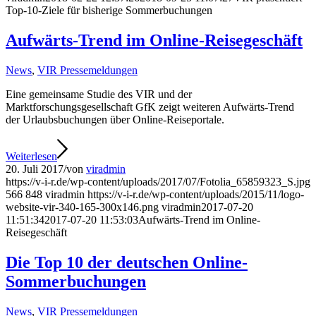
Top-10-Ziele für bisherige Sommerbuchungen
Aufwärts-Trend im Online-Reisegeschäft
News
,
VIR Pressemeldungen
Eine gemeinsame Studie des VIR und der
Marktforschungsgesellschaft GfK zeigt weiteren Aufwärts-Trend
der Urlaubsbuchungen über Online-Reiseportale.
Weiterlesen
20. Juli 2017
/
von
viradmin
https://v-i-r.de/wp-content/uploads/2017/07/Fotolia_65859323_S.jpg
566
848
viradmin
https://v-i-r.de/wp-content/uploads/2015/11/logo-
website-vir-340-165-300x146.png
viradmin
2017-07-20
11:51:34
2017-07-20 11:53:03
Aufwärts-Trend im Online-
Reisegeschäft
Die Top 10 der deutschen Online-
Sommerbuchungen
News
,
VIR Pressemeldungen