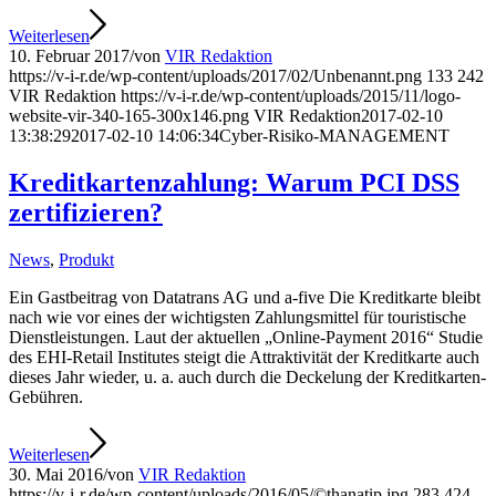
Weiterlesen
10. Februar 2017
/
von
VIR Redaktion
https://v-i-r.de/wp-content/uploads/2017/02/Unbenannt.png
133
242
VIR Redaktion
https://v-i-r.de/wp-content/uploads/2015/11/logo-
website-vir-340-165-300x146.png
VIR Redaktion
2017-02-10
13:38:29
2017-02-10 14:06:34
Cyber-Risiko-MANAGEMENT
Kreditkartenzahlung: Warum PCI DSS
zertifizieren?
News
,
Produkt
Ein Gastbeitrag von Datatrans AG und a-five Die Kreditkarte bleibt
nach wie vor eines der wichtigsten Zahlungsmittel für touristische
Dienstleistungen. Laut der aktuellen „Online-Payment 2016“ Studie
des EHI-Retail Institutes steigt die Attraktivität der Kreditkarte auch
dieses Jahr wieder, u. a. auch durch die Deckelung der Kreditkarten-
Gebühren.
Weiterlesen
30. Mai 2016
/
von
VIR Redaktion
https://v-i-r.de/wp-content/uploads/2016/05/©thanatip.jpg
283
424