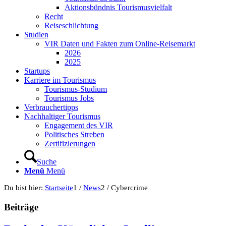
Aktionsbündnis Tourismusvielfalt
Recht
Reiseschlichtung
Studien
VIR Daten und Fakten zum Online-Reisemarkt
2026
2025
Startups
Karriere im Tourismus
Tourismus-Studium
Tourismus Jobs
Verbrauchertipps
Nachhaltiger Tourismus
Engagement des VIR
Politisches Streben
Zertifizierungen
Suche
Menü
Menü
Du bist hier:
Startseite
1
/
News
2
/
Cybercrime
Beiträge