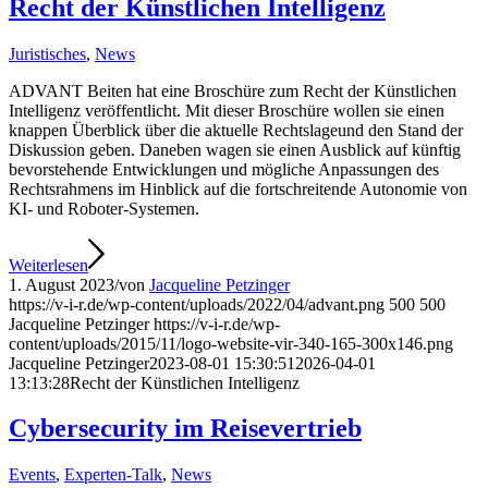
Recht der Künstlichen Intelligenz
Juristisches
,
News
ADVANT Beiten hat eine Broschüre zum Recht der Künstlichen
Intelligenz veröffentlicht. Mit dieser Broschüre wollen sie einen
knappen Überblick über die aktuelle Rechtslageund den Stand der
Diskussion geben. Daneben wagen sie einen Ausblick auf künftig
bevorstehende Entwicklungen und mögliche Anpassungen des
Rechtsrahmens im Hinblick auf die fortschreitende Autonomie von
KI- und Roboter-Systemen.
Weiterlesen
1. August 2023
/
von
Jacqueline Petzinger
https://v-i-r.de/wp-content/uploads/2022/04/advant.png
500
500
Jacqueline Petzinger
https://v-i-r.de/wp-
content/uploads/2015/11/logo-website-vir-340-165-300x146.png
Jacqueline Petzinger
2023-08-01 15:30:51
2026-04-01
13:13:28
Recht der Künstlichen Intelligenz
Cybersecurity im Reisevertrieb
Events
,
Experten-Talk
,
News