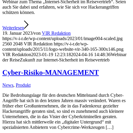
Webinar zum Thema „Internet-Sicherheit im Reisevertrieb“. Seien
auch Sie dabei und erfahren, wie Sie sich vor Hackerangriffen
schützen können.
Weiterlesen
19. Januar 2023
/
von
VIR Redaktion
https://v-i-r.de/wp-content/uploads/2023/01/image004-scaled.jpg
2560
2048
VIR Redaktion
https://v-i-r.de/wp-
content/uploads/2015/11/logo-website-vir-340-165-300x146.png
VIR Redaktion
2023-01-19 12:23:18
2024-04-16 14:48:36
Webinar
der ReiseZukunft zur Internet-Sicherheit im Reisevertrieb
Cyber-Risiko-MANAGEMENT
News
,
Produkt
Die Bedrohungslage für den deutschen Mittelstand durch Cyber-
Angriffe hat sich in den letzten Jahren massiv verändert. Waren es
früher eher Großunternehmen, die in das Fadenkreuz gezielter
Hackerangriffe geraten sind, so sind es zunehmend auch kleinere
Unternehmen, die in das Visier der Cyberkriminellen geraten.
Hierzu hat sich mittlerweile ein „digitaler Untergrund“ mit
spezialisierten Anbietern von Cybercrime-Werkzeugen […]