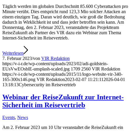
Täglich werden im globalen Durchschnitt 85.600 Cyberattacken pro
Minute verübt. Dies entspricht rund 123,3 Mio solcher Attacken an
einem einzigen Tag. Daran wird deutlich, wie groß die Bedrohung
dadurch in Wirklichkeit ist und dass jeder betroffen sein kann. Am
Donnerstag, den 2. Februar 2023, veranstaltete das Projektteam
ReiseZukunft als Partner des VIR dazu ein Webinar zum Thema
Internet-Sicherheit im Reisevertrieb.
Weiterlesen
7. Februar 2023
/
von
VIR Redaktion
https://v-i-r.de/wp-content/uploads/2023/02/adi-goldstein-
EUsVwEOsblE-unsplash-scaled.jpg
1709
2560
VIR Redaktion
https://v-i-r.de/wp-content/uploads/2015/11/logo-website-vir-340-
165-300x146.png
VIR Redaktion
2023-02-07 11:21:11
2026-04-01
13:18:13
Cybersecurity im Reisevertrieb
Webinar der ReiseZukunft zur Internet-
Sicherheit im Reisevertrieb
Events
,
News
Am 2. Februar 2023 um 10 Uhr veranstaltet die ReiseZukunft ein