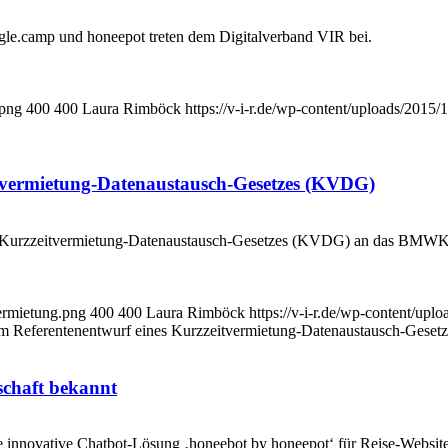
ungle.camp und honeepot treten dem Digitalverband VIR bei.
.png
400
400
Laura Rimböck
https://v-i-r.de/wp-content/uploads/2015
tvermietung-Datenaustausch-Gesetzes (KVDG)
s Kurzzeitvermietung-Datenaustausch-Gesetzes (KVDG) an das BMW
vermietung.png
400
400
Laura Rimböck
https://v-i-r.de/wp-content/up
m Referentenentwurf eines Kurzzeitvermietung-Datenaustausch-Gese
schaft bekannt
 innovative Chatbot-Lösung ‚honeebot by honeepot‘ für Reise-Websites