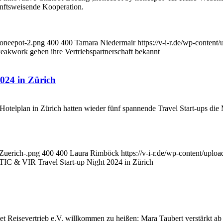
nftsweisende Kooperation.
Honeepot-2.png
400
400
Tamara Niedermair
https://v-i-r.de/wp-conten
akwork geben ihre Vertriebspartnerschaft bekannt
024 in Zürich
otelplan in Zürich hatten wieder fünf spannende Travel Start-ups die 
-Zuerich-.png
400
400
Laura Rimböck
https://v-i-r.de/wp-content/upl
 TIC & VIR Travel Start-up Night 2024 in Zürich
t Reisevertrieb e.V. willkommen zu heißen: Mara Taubert verstärkt ab s