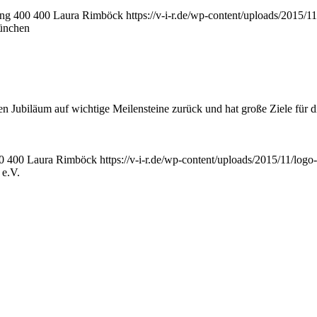
png
400
400
Laura Rimböck
https://v-i-r.de/wp-content/uploads/2015/
ünchen
en Jubiläum auf wichtige Meilensteine zurück und hat große Ziele für d
0
400
Laura Rimböck
https://v-i-r.de/wp-content/uploads/2015/11/lo
 e.V.