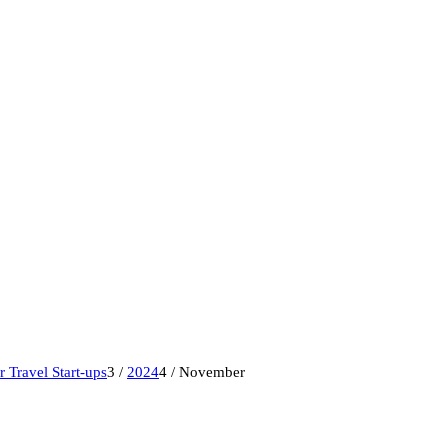
 Travel Start-ups
3
/
2024
4
/
November