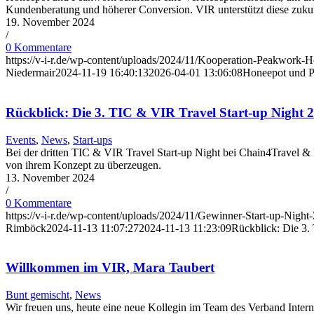
Kundenberatung und höherer Conversion. VIR unterstützt diese zuku
19. November 2024
/
0 Kommentare
https://v-i-r.de/wp-content/uploads/2024/11/Kooperation-Peakwork-
Niedermair
2024-11-19 16:40:13
2026-04-01 13:06:08
Honeepot und Pe
Rückblick: Die 3. TIC & VIR Travel Start-up Night 2
Events
,
News
,
Start-ups
Bei der dritten TIC & VIR Travel Start-up Night bei Chain4Travel & H
von ihrem Konzept zu überzeugen.
13. November 2024
/
0 Kommentare
https://v-i-r.de/wp-content/uploads/2024/11/Gewinner-Start-up-Night
Rimböck
2024-11-13 11:07:27
2024-11-13 11:23:09
Rückblick: Die 3.
Willkommen im VIR, Mara Taubert
Bunt gemischt
,
News
Wir freuen uns, heute eine neue Kollegin im Team des Verband Interne