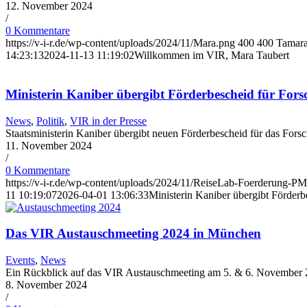
12. November 2024
/
0 Kommentare
https://v-i-r.de/wp-content/uploads/2024/11/Mara.png
400
400
Tamara
14:23:13
2024-11-13 11:19:02
Willkommen im VIR, Mara Taubert
Ministerin Kaniber übergibt Förderbescheid für For
News
,
Politik
,
VIR in der Presse
Staatsministerin Kaniber übergibt neuen Förderbescheid für das Fors
11. November 2024
/
0 Kommentare
https://v-i-r.de/wp-content/uploads/2024/11/ReiseLab-Foerderung-P
11 10:19:07
2026-04-01 13:06:33
Ministerin Kaniber übergibt Förder
Das VIR Austauschmeeting 2024 in München
Events
,
News
Ein Rückblick auf das VIR Austauschmeeting am 5. & 6. November 
8. November 2024
/