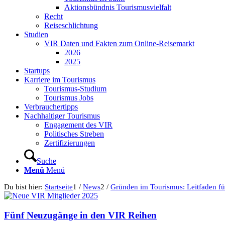
Aktionsbündnis Tourismusvielfalt
Recht
Reiseschlichtung
Studien
VIR Daten und Fakten zum Online-Reisemarkt
2026
2025
Startups
Karriere im Tourismus
Tourismus-Studium
Tourismus Jobs
Verbrauchertipps
Nachhaltiger Tourismus
Engagement des VIR
Politisches Streben
Zertifizierungen
Suche
Menü
Menü
Du bist hier:
Startseite
1
/
News
2
/
Gründen im Tourismus: Leitfaden für
Fünf Neuzugänge in den VIR Reihen