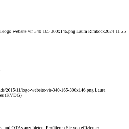
/11/logo-website-vir-340-165-300x146.png
Laura Rimböck
2024-11-25
K
loads/2015/11/logo-website-vir-340-165-300x146.png
Laura
tzes (KVDG)
 und OTAs anzubieten. Profitieren Sie von effizienter