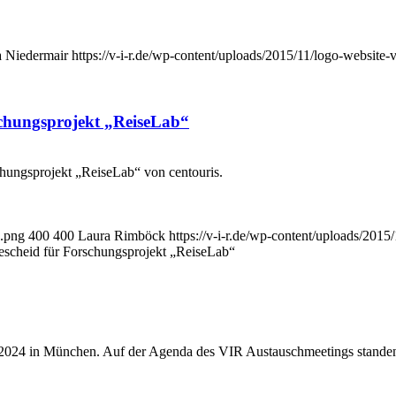
 Niedermair
https://v-i-r.de/wp-content/uploads/2015/11/logo-website
schungsprojekt „ReiseLab“
chungsprojekt „ReiseLab“ von centouris.
M.png
400
400
Laura Rimböck
https://v-i-r.de/wp-content/uploads/201
bescheid für Forschungsprojekt „ReiseLab“
2024 in München. Auf der Agenda des VIR Austauschmeetings standen