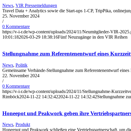
News
,
VIR Pressemeldungen
Travel Data + Analytics sowie die Start-ups 1-CP, TripPika, onlinej
25. November 2024
/
0 Kommentare
https://v-i-r.de/wp-content/uploads/2024/11/Neumitglieder-VIR-2025
10:01:18
2026-03-29 18:38:16
Fünf Neuzugänge in den VIR Reihen
Stellungnahme zum Referentenentwurf eines Kurzzei
News
,
Politik
Gemeinsame Verbände-Stellungnahme zum Referentenentwurf eine
22. November 2024
/
0 Kommentare
https://v-i-r.de/wp-content/uploads/2024/11/Stellungnahme-Kurzzeit
Rimböck
2024-11-22 14:32:42
2024-11-22 14:32:42
Stellungnahme zu
Honeepot und Peakwork geben ihre Vertriebspartner
News
,
Produkt
Honeepot und Peakwork schließen eine Vertriebspartnerschaft, um die