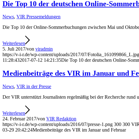
Die Top 10 der deutschen Online-Sommer
News
,
VIR Pressemeldungen
Die Top 10 der Online-Sommerbuchungen zwischen Mai und Oktobe
Weiterlesen
5. Juli 2017
/
von
viradmin
https://v-i-r.de/wp-content/uploads/2017/07/Fotolia_161099866_L.jp
11:28:43
2017-07-12 14:21:35
Die Top 10 der deutschen Online-So
Medienbeiträge des VIR im Januar und F
News
,
VIR in der Presse
Der VIR unterstützt Journalisten regelmäßig bei der Recherche rund 
Weiterlesen
24. Februar 2017
/
von
VIR Redaktion
https://v-i-r.de/wp-content/uploads/2016/07/presse-1.png
300
300
VIR
03-29 20:42:24
Medienbeiträge des VIR im Januar und Februar