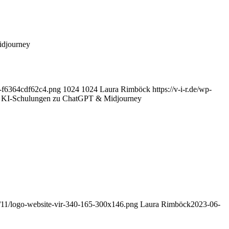
idjourney
5-f6364cdf62c4.png
1024
1024
Laura Rimböck
https://v-i-r.de/wp-
t KI-Schulungen zu ChatGPT & Midjourney
15/11/logo-website-vir-340-165-300x146.png
Laura Rimböck
2023-06-