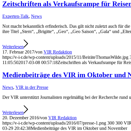
Zeitschriften als Verkaufsrampe für Reise
Experten-Talk
,
News
Not macht bekanntlich erfinderisch. Das gilt nicht zuletzt auch für d
ihre Titel „Stern“, „Brigitte“, „Geo“, „Geo Saison“, „Gala“ und „El
Weiterlesen
17. Februar 2017
/
von
VIR Redaktion
https://v-i-r.de/wp-content/uploads/2015/11/BeiräteThomasWilde.jpg
11:05:50
2017-03-08 00:57:18
Zeitschriften als Verkaufsrampe für Rei
Medienbeiträge des VIR im Oktober und
News
,
VIR in der Presse
Der VIR unterstützt Journalisten regelmäßig bei der Recherche rund
Weiterlesen
20. Dezember 2016
/
von
VIR Redaktion
https://v-i-r.de/wp-content/uploads/2016/07/presse-1.png
300
300
VIR
03-29 20:42:38
Medienbeiträge des VIR im Oktober und November