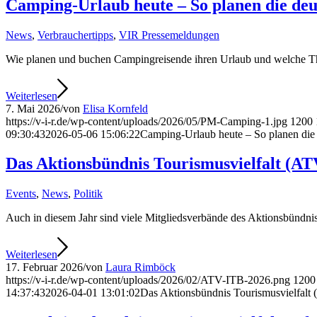
Camping-Urlaub heute – So planen die de
News
,
Verbrauchertipps
,
VIR Pressemeldungen
Wie planen und buchen Campingreisende ihren Urlaub und welche Th
Weiterlesen
7. Mai 2026
/
von
Elisa Kornfeld
https://v-i-r.de/wp-content/uploads/2026/05/PM-Camping-1.jpg
1200
09:30:43
2026-05-06 15:06:22
Camping-Urlaub heute – So planen di
Das Aktionsbündnis Tourismusvielfalt (AT
Events
,
News
,
Politik
Auch in diesem Jahr sind viele Mitgliedsverbände des Aktionsbündnis
Weiterlesen
17. Februar 2026
/
von
Laura Rimböck
https://v-i-r.de/wp-content/uploads/2026/02/ATV-ITB-2026.png
1200
14:37:43
2026-04-01 13:01:02
Das Aktionsbündnis Tourismusvielfalt 