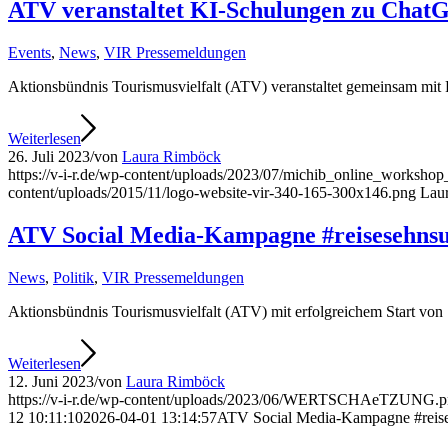
ATV veranstaltet KI-Schulungen zu Cha
Events
,
News
,
VIR Pressemeldungen
Aktionsbündnis Tourismusvielfalt (ATV) veranstaltet gemeinsam mit
Weiterlesen
26. Juli 2023
/
von
Laura Rimböck
https://v-i-r.de/wp-content/uploads/2023/07/michib_online_worksh
content/uploads/2015/11/logo-website-vir-340-165-300x146.png
Lau
ATV Social Media-Kampagne #reisesehns
News
,
Politik
,
VIR Pressemeldungen
Aktionsbündnis Tourismusvielfalt (ATV) mit erfolgreichem Start vo
Weiterlesen
12. Juni 2023
/
von
Laura Rimböck
https://v-i-r.de/wp-content/uploads/2023/06/WERTSCHAeTZUNG.
12 10:11:10
2026-04-01 13:14:57
ATV Social Media-Kampagne #reis