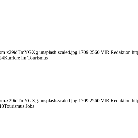
at-com-x29idTmYGXg-unsplash-scaled.jpg
1709
2560
VIR Redaktion
htt
24
Karriere im Tourismus
at-com-x29idTmYGXg-unsplash-scaled.jpg
1709
2560
VIR Redaktion
htt
10
Tourismus Jobs