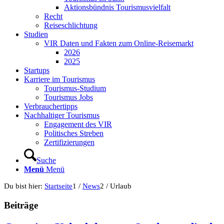
Aktionsbündnis Tourismusvielfalt
Recht
Reiseschlichtung
Studien
VIR Daten und Fakten zum Online-Reisemarkt
2026
2025
Startups
Karriere im Tourismus
Tourismus-Studium
Tourismus Jobs
Verbrauchertipps
Nachhaltiger Tourismus
Engagement des VIR
Politisches Streben
Zertifizierungen
Suche
Menü
Menü
Du bist hier:
Startseite
1
/
News
2
/
Urlaub
Beiträge