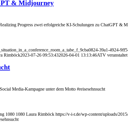
tGPT & Midjourney
 Realizing Progress zwei erfolgreiche KI-Schulungen zu ChatGPT & M
op_situation_in_a_conference_room_a_tabe_f_9cba0824-39a1-4924-9ff
ra Rimböck
2023-07-26 09:53:43
2026-04-01 13:13:46
ATV veranstalte
ucht
n Social Media-Kampagne unter dem Motto #reisesehnsucht
png
1080
1080
Laura Rimböck
https://v-i-r.de/wp-content/uploads/20
esehnsucht