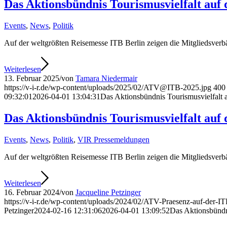
Das Aktionsbündnis Tourismusvielfalt auf 
Events
,
News
,
Politik
Auf der weltgrößten Reisemesse ITB Berlin zeigen die Mitgliedsverb
Weiterlesen
13. Februar 2025
/
von
Tamara Niedermair
https://v-i-r.de/wp-content/uploads/2025/02/ATV@ITB-2025.jpg
400
09:32:01
2026-04-01 13:04:31
Das Aktionsbündnis Tourismusvielfalt 
Das Aktionsbündnis Tourismusvielfalt auf 
Events
,
News
,
Politik
,
VIR Pressemeldungen
Auf der weltgrößten Reisemesse ITB Berlin zeigen die Mitgliedsverb
Weiterlesen
16. Februar 2024
/
von
Jacqueline Petzinger
https://v-i-r.de/wp-content/uploads/2024/02/ATV-Praesenz-auf-der-I
Petzinger
2024-02-16 12:31:06
2026-04-01 13:09:52
Das Aktionsbündni