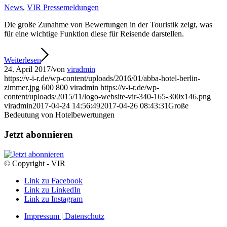
News
,
VIR Pressemeldungen
Die große Zunahme von Bewertungen in der Touristik zeigt, was
für eine wichtige Funktion diese für Reisende darstellen.
Weiterlesen
24. April 2017
/
von
viradmin
https://v-i-r.de/wp-content/uploads/2016/01/abba-hotel-berlin-
zimmer.jpg
600
800
viradmin
https://v-i-r.de/wp-
content/uploads/2015/11/logo-website-vir-340-165-300x146.png
viradmin
2017-04-24 14:56:49
2017-04-26 08:43:31
Große
Bedeutung von Hotelbewertungen
Jetzt abonnieren
© Copyright - VIR
Link zu Facebook
Link zu LinkedIn
Link zu Instagram
Impressum | Datenschutz