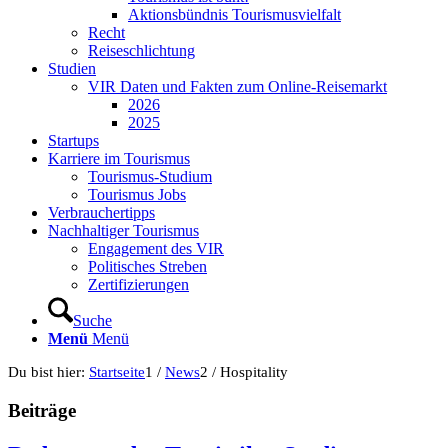
Aktionsbündnis Tourismusvielfalt
Recht
Reiseschlichtung
Studien
VIR Daten und Fakten zum Online-Reisemarkt
2026
2025
Startups
Karriere im Tourismus
Tourismus-Studium
Tourismus Jobs
Verbrauchertipps
Nachhaltiger Tourismus
Engagement des VIR
Politisches Streben
Zertifizierungen
Suche
Menü
Menü
Du bist hier:
Startseite
1
/
News
2
/
Hospitality
Beiträge