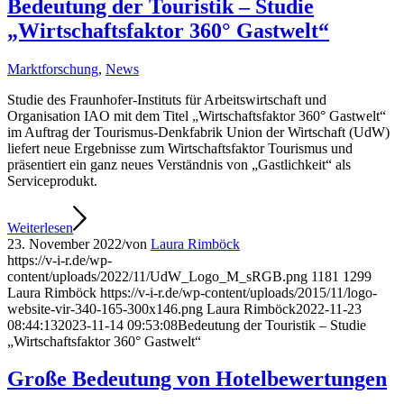
Bedeutung der Touristik – Studie
„Wirtschaftsfaktor 360° Gastwelt“
Marktforschung
,
News
Studie des Fraunhofer-Instituts für Arbeitswirtschaft und
Organisation IAO mit dem Titel „Wirtschaftsfaktor 360° Gastwelt“
im Auftrag der Tourismus-Denkfabrik Union der Wirtschaft (UdW)
liefert neue Ergebnisse zum Wirtschaftsfaktor Tourismus und
präsentiert ein ganz neues Verständnis von „Gastlichkeit“ als
Serviceprodukt.
Weiterlesen
23. November 2022
/
von
Laura Rimböck
https://v-i-r.de/wp-
content/uploads/2022/11/UdW_Logo_M_sRGB.png
1181
1299
Laura Rimböck
https://v-i-r.de/wp-content/uploads/2015/11/logo-
website-vir-340-165-300x146.png
Laura Rimböck
2022-11-23
08:44:13
2023-11-14 09:53:08
Bedeutung der Touristik – Studie
„Wirtschaftsfaktor 360° Gastwelt“
Große Bedeutung von Hotelbewertungen