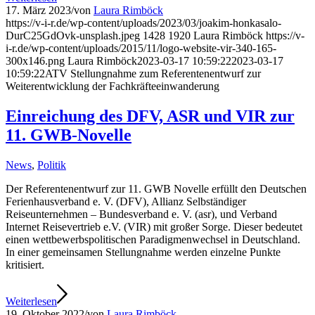
17. März 2023
/
von
Laura Rimböck
https://v-i-r.de/wp-content/uploads/2023/03/joakim-honkasalo-
DurC25GdOvk-unsplash.jpeg
1428
1920
Laura Rimböck
https://v-
i-r.de/wp-content/uploads/2015/11/logo-website-vir-340-165-
300x146.png
Laura Rimböck
2023-03-17 10:59:22
2023-03-17
10:59:22
ATV Stellungnahme zum Referentenentwurf zur
Weiterentwicklung der Fachkräfteeinwanderung
Einreichung des DFV, ASR und VIR zur
11. GWB-Novelle
News
,
Politik
Der Referentenentwurf zur 11. GWB Novelle erfüllt den Deutschen
Ferienhausverband e. V. (DFV), Allianz Selbständiger
Reiseunternehmen – Bundesverband e. V. (asr), und Verband
Internet Reisevertrieb e.V. (VIR) mit großer Sorge. Dieser bedeutet
einen wettbewerbspolitischen Paradigmenwechsel in Deutschland.
In einer gemeinsamen Stellungnahme werden einzelne Punkte
kritisiert.
Weiterlesen
19. Oktober 2022
/
von
Laura Rimböck