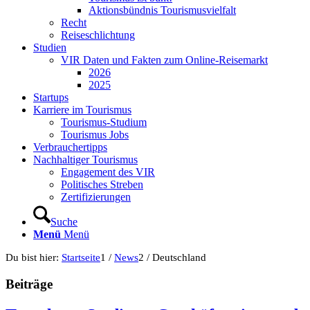
Aktionsbündnis Tourismusvielfalt
Recht
Reiseschlichtung
Studien
VIR Daten und Fakten zum Online-Reisemarkt
2026
2025
Startups
Karriere im Tourismus
Tourismus-Studium
Tourismus Jobs
Verbrauchertipps
Nachhaltiger Tourismus
Engagement des VIR
Politisches Streben
Zertifizierungen
Suche
Menü
Menü
Du bist hier:
Startseite
1
/
News
2
/
Deutschland
Beiträge