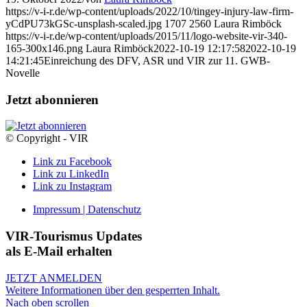
https://v-i-r.de/wp-content/uploads/2022/10/tingey-injury-law-firm-
yCdPU73kGSc-unsplash-scaled.jpg
1707
2560
Laura Rimböck
https://v-i-r.de/wp-content/uploads/2015/11/logo-website-vir-340-
165-300x146.png
Laura Rimböck
2022-10-19 12:17:58
2022-10-19
14:21:45
Einreichung des DFV, ASR und VIR zur 11. GWB-
Novelle
Jetzt abonnieren
© Copyright - VIR
Link zu Facebook
Link zu LinkedIn
Link zu Instagram
Impressum | Datenschutz
VIR-Tourismus Updates
als E-Mail erhalten
JETZT ANMELDEN
Weitere Informationen über den gesperrten Inhalt.
Nach oben scrollen