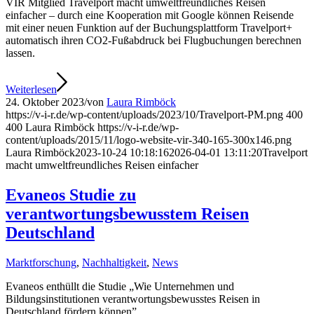
VIR Mitglied Travelport macht umweltfreundliches Reisen
einfacher – durch eine Kooperation mit Google können Reisende
mit einer neuen Funktion auf der Buchungsplattform Travelport+
automatisch ihren CO2-Fußabdruck bei Flugbuchungen berechnen
lassen.
Weiterlesen
24. Oktober 2023
/
von
Laura Rimböck
https://v-i-r.de/wp-content/uploads/2023/10/Travelport-PM.png
400
400
Laura Rimböck
https://v-i-r.de/wp-
content/uploads/2015/11/logo-website-vir-340-165-300x146.png
Laura Rimböck
2023-10-24 10:18:16
2026-04-01 13:11:20
Travelport
macht umweltfreundliches Reisen einfacher
Evaneos Studie zu
verantwortungsbewusstem Reisen
Deutschland
Marktforschung
,
Nachhaltigkeit
,
News
Evaneos enthüllt die Studie „Wie Unternehmen und
Bildungsinstitutionen verantwortungsbewusstes Reisen in
Deutschland fördern können”.