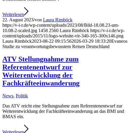
Weiterlesen
22. August 2023
/
von
Laura Rimböck
https://v-i-r.de/wp-content/uploads/2023/08/Bild-18.08.23-um-
10.08-2-scaled.jpg
1458
2560
Laura Rimböck
https://v-i-r.de/wp-
content/uploads/2015/11/logo-website-vir-340-165-300x146.png
Laura Rimböck
2023-08-22 09:15:56
2026-03-29 18:33:20
Evaneos
Studie zu verantwortungsbewusstem Reisen Deutschland
ATV Stellungnahme zum
Referentenentwurf zur
Weiterentwicklung der
Fachkräfteeinwanderung
News
,
Politik
Das ATV reicht eine Stellungnahme zum Referentenentwurf zur
Weiterentwicklung der Fachkräfteeinwanderung an das BMI und
BMAS ein.
Weiterlesen