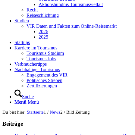
Aktionsbündnis Tourismusvielfalt
Recht
Reiseschlichtung
Studien
VIR Daten und Fakten zum Online-Reisemarkt
2026
2025
Startups
Karriere im Tourismus
Tourismus-Studium
Tourismus Jobs
Verbrauchertipps
Nachhaltiger Tourismus
Engagement des VIR
Politisches Streben
Zertifizierungen
Suche
Menü
Menü
Du bist hier:
Startseite
1
/
News
2
/
Bild Zeitung
Beiträge