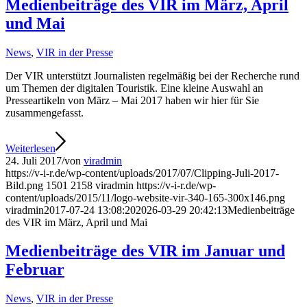
Medienbeiträge des VIR im März, April
und Mai
News
,
VIR in der Presse
Der VIR unterstützt Journalisten regelmäßig bei der Recherche rund
um Themen der digitalen Touristik. Eine kleine Auswahl an
Presseartikeln von März – Mai 2017 haben wir hier für Sie
zusammengefasst.
Weiterlesen
24. Juli 2017
/
von
viradmin
https://v-i-r.de/wp-content/uploads/2017/07/Clipping-Juli-2017-
Bild.png
1501
2158
viradmin
https://v-i-r.de/wp-
content/uploads/2015/11/logo-website-vir-340-165-300x146.png
viradmin
2017-07-24 13:08:20
2026-03-29 20:42:13
Medienbeiträge
des VIR im März, April und Mai
Medienbeiträge des VIR im Januar und
Februar
News
,
VIR in der Presse