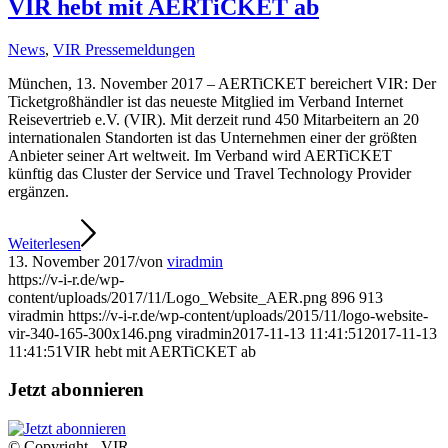
VIR hebt mit AERTiCKET ab
News
,
VIR Pressemeldungen
München, 13. November 2017 – AERTiCKET bereichert VIR: Der
Ticketgroßhändler ist das neueste Mitglied im Verband Internet
Reisevertrieb e.V. (VIR). Mit derzeit rund 450 Mitarbeitern an 20
internationalen Standorten ist das Unternehmen einer der größten
Anbieter seiner Art weltweit. Im Verband wird AERTiCKET
künftig das Cluster der Service und Travel Technology Provider
ergänzen.
Weiterlesen
13. November 2017
/
von
viradmin
https://v-i-r.de/wp-
content/uploads/2017/11/Logo_Website_AER.png
896
913
viradmin
https://v-i-r.de/wp-content/uploads/2015/11/logo-website-
vir-340-165-300x146.png
viradmin
2017-11-13 11:41:51
2017-11-13
11:41:51
VIR hebt mit AERTiCKET ab
Jetzt abonnieren
© Copyright - VIR