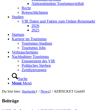
Aktionsbündnis Tourismusvielfalt
Recht
Reiseschlichtung
Studien
VIR Daten und Fakten zum Online-Reisemarkt
2026
2025
Startups
Karriere im Tourismus
Tourismus-Studium
Tourismus Jobs
Verbrauchertipps
Nachhaltiger Tourismus
Engagement des VIR
Politisches Streben
Zertifizierungen
Suche
Menü
Menü
Du bist hier:
Startseite
1
/
News
2
/
AERTiCKET GmbH
Beiträge