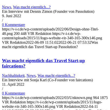
News
,
Was macht eigentlich...?
Ein Interview mit Dennis Zimon (Founder von Passolution)
9. Juni 2022
/
0 Kommentare
https://v-i-r.de/wp-content/uploads/2022/06/Design-ohne-Titel-
48.png
200
448
VIR Redaktion
https://v-i-r.de/wp-
content/uploads/2015/11/logo-website-vir-340-165-300x146.png
VIR Redaktion
2022-06-09 11:51:02
2022-06-21 07:53:32
Was
macht eigentlich das Travel Start-up Passolution?
Was macht eigentlich das Travel Start-up
faircations?
Nachhaltigkeit
,
News
,
Was macht eigentlich...?
Ein Interview mit Sonja Karl (Co-Founder von faircations)
11. April 2022
/
0 Kommentare
https://v-i-r.de/wp-content/uploads/2022/03/Unknown.png
964
1875
VIR Redaktion
https://v-i-r.de/wp-content/uploads/2015/11/logo-
website-vir-340-165-300x146.png
VIR Redaktion
2022-04-11