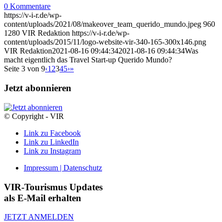
0 Kommentare
https://v-i-r.de/wp-
content/uploads/2021/08/makeover_team_querido_mundo.jpeg
960
1280
VIR Redaktion
https://v-i-r.de/wp-
content/uploads/2015/11/logo-website-vir-340-165-300x146.png
VIR Redaktion
2021-08-16 09:44:34
2021-08-16 09:44:34
Was
macht eigentlich das Travel Start-up Querido Mundo?
Seite 3 von 9
‹
1
2
3
4
5
›
»
Jetzt abonnieren
© Copyright - VIR
Link zu Facebook
Link zu LinkedIn
Link zu Instagram
Impressum | Datenschutz
VIR-Tourismus Updates
als E-Mail erhalten
JETZT ANMELDEN