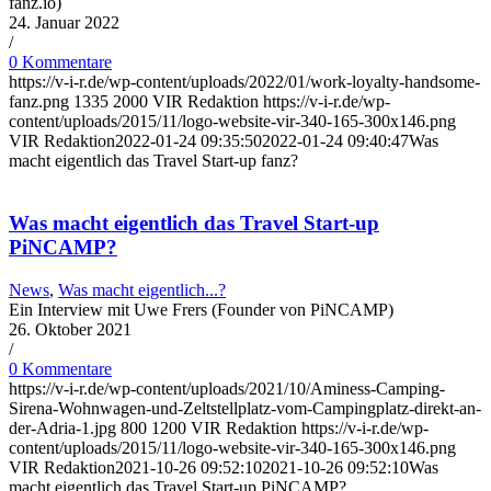
fanz.io)
24. Januar 2022
/
0 Kommentare
https://v-i-r.de/wp-content/uploads/2022/01/work-loyalty-handsome-
fanz.png
1335
2000
VIR Redaktion
https://v-i-r.de/wp-
content/uploads/2015/11/logo-website-vir-340-165-300x146.png
VIR Redaktion
2022-01-24 09:35:50
2022-01-24 09:40:47
Was
macht eigentlich das Travel Start-up fanz?
Was macht eigentlich das Travel Start-up
PiNCAMP?
News
,
Was macht eigentlich...?
Ein Interview mit Uwe Frers (Founder von PiNCAMP)
26. Oktober 2021
/
0 Kommentare
https://v-i-r.de/wp-content/uploads/2021/10/Aminess-Camping-
Sirena-Wohnwagen-und-Zeltstellplatz-vom-Campingplatz-direkt-an-
der-Adria-1.jpg
800
1200
VIR Redaktion
https://v-i-r.de/wp-
content/uploads/2015/11/logo-website-vir-340-165-300x146.png
VIR Redaktion
2021-10-26 09:52:10
2021-10-26 09:52:10
Was
macht eigentlich das Travel Start-up PiNCAMP?