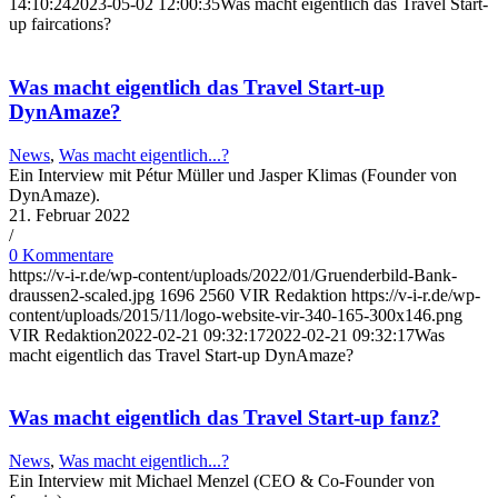
14:10:24
2023-05-02 12:00:35
Was macht eigentlich das Travel Start-
up faircations?
Was macht eigentlich das Travel Start-up
DynAmaze?
News
,
Was macht eigentlich...?
Ein Interview mit Pétur Müller und Jasper Klimas (Founder von
DynAmaze).
21. Februar 2022
/
0 Kommentare
https://v-i-r.de/wp-content/uploads/2022/01/Gruenderbild-Bank-
draussen2-scaled.jpg
1696
2560
VIR Redaktion
https://v-i-r.de/wp-
content/uploads/2015/11/logo-website-vir-340-165-300x146.png
VIR Redaktion
2022-02-21 09:32:17
2022-02-21 09:32:17
Was
macht eigentlich das Travel Start-up DynAmaze?
Was macht eigentlich das Travel Start-up fanz?
News
,
Was macht eigentlich...?
Ein Interview mit Michael Menzel (CEO & Co-Founder von