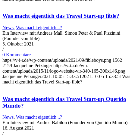
Was macht eigentlich das Travel Start-up fible?
News
,
Was macht eigentlich...?
Ein Interview mit Andreas Mall, Simon Peter & Paul Pizzinini
(Founder von fible)
5. Oktober 2021
/
0 Kommentare
https://v-i-r.de/wp-content/uploads/2021/09/fibleboys.png
1562
2159
Jacqueline Petzinger
https://v-i-r.de/wp-
content/uploads/2015/11/logo-website-vir-340-165-300x146.png
Jacqueline Petzinger
2021-10-05 15:33:51
2021-10-05 15:33:51
Was
macht eigentlich das Travel Start-up fible?
Was macht eigentlich das Travel Start-up Querido
Mundo?
News
,
Was macht eigentlich...?
Ein Interview mit Andrea Babilon (Founder von Querido Mundo)
16. August 2021
/