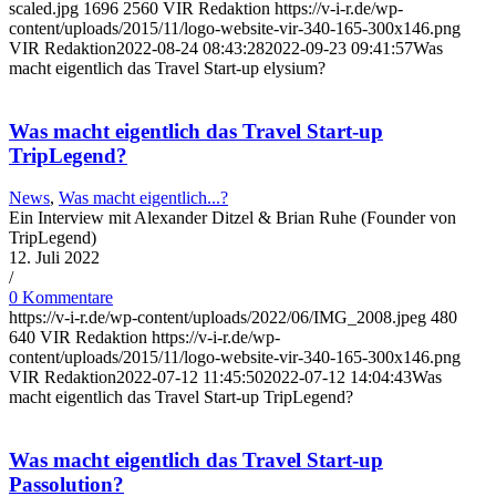
scaled.jpg
1696
2560
VIR Redaktion
https://v-i-r.de/wp-
content/uploads/2015/11/logo-website-vir-340-165-300x146.png
VIR Redaktion
2022-08-24 08:43:28
2022-09-23 09:41:57
Was
macht eigentlich das Travel Start-up elysium?
Was macht eigentlich das Travel Start-up
TripLegend?
News
,
Was macht eigentlich...?
Ein Interview mit Alexander Ditzel & Brian Ruhe (Founder von
TripLegend)
12. Juli 2022
/
0 Kommentare
https://v-i-r.de/wp-content/uploads/2022/06/IMG_2008.jpeg
480
640
VIR Redaktion
https://v-i-r.de/wp-
content/uploads/2015/11/logo-website-vir-340-165-300x146.png
VIR Redaktion
2022-07-12 11:45:50
2022-07-12 14:04:43
Was
macht eigentlich das Travel Start-up TripLegend?
Was macht eigentlich das Travel Start-up
Passolution?