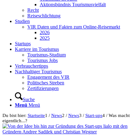
Aktionsbündnis Tourismusvielfalt
Recht
Reiseschlichtung
Studien
VIR Daten und Fakten zum Online-Reisemarkt
2026
2025
Startups
Karriere im Tourismus
Tourismus-Studium
Tourismus Jobs
Verbrauchertipps
Nachhaltiger Tourismus
Engagement des VIR
Politisches Streben
Zertifizierungen
Suche
Menü
Menü
Du bist hier:
Startseite
1
/
News
2
/
News
3
/
Start-ups
4
/
Was macht
eigentlich...?