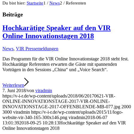
Du bist hier:
Startseite
1
/
News
2
/
Referenten
Beiträge
Hochkarätige Speaker auf den VIR
Online Innovationstagen 2018
News
,
VIR Pressemeldungen
Das Programm für die VIR Online Innovationstage 2018 steht fest.
Hochkarätige Referenten erwarten die Gäste mit spannenden
Vorträgen in den Sessions „China“ und „Voice Search“.
Weiterlesen
7. Juni 2018
/
von
viradmin
https://v-i-r.de/wp-content/uploads/2018/06/20170621-VIR-
ONLINE-INNOVATIONSTAGE-2017-VIR-ONLINE-
INNOVATIONSTAGE-2017-OFFENBLENDE-MB-077.jpg
2000
3000
viradmin
https://v-i-r.de/wp-content/uploads/2015/11/logo-
website-vir-340-165-300x146.png
viradmin
2018-06-07
13:01:39
2018-09-25 10:28:13
Hochkarätige Speaker auf den VIR
Online Innovationstagen 2018