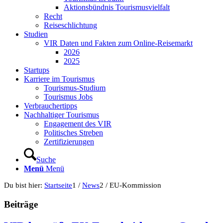
Aktionsbündnis Tourismusvielfalt
Recht
Reiseschlichtung
Studien
VIR Daten und Fakten zum Online-Reisemarkt
2026
2025
Startups
Karriere im Tourismus
Tourismus-Studium
Tourismus Jobs
Verbrauchertipps
Nachhaltiger Tourismus
Engagement des VIR
Politisches Streben
Zertifizierungen
Suche
Menü
Menü
Du bist hier:
Startseite
1
/
News
2
/
EU-Kommission
Beiträge