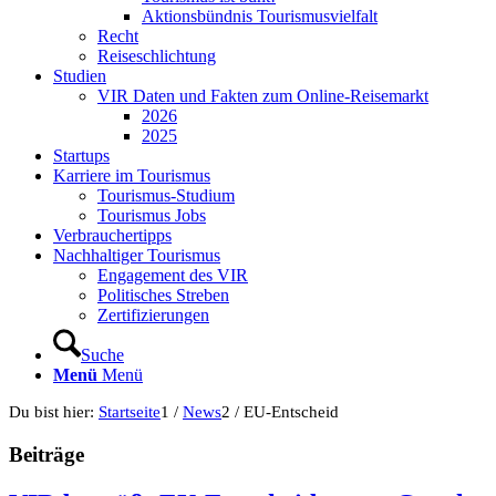
Aktionsbündnis Tourismusvielfalt
Recht
Reiseschlichtung
Studien
VIR Daten und Fakten zum Online-Reisemarkt
2026
2025
Startups
Karriere im Tourismus
Tourismus-Studium
Tourismus Jobs
Verbrauchertipps
Nachhaltiger Tourismus
Engagement des VIR
Politisches Streben
Zertifizierungen
Suche
Menü
Menü
Du bist hier:
Startseite
1
/
News
2
/
EU-Entscheid
Beiträge