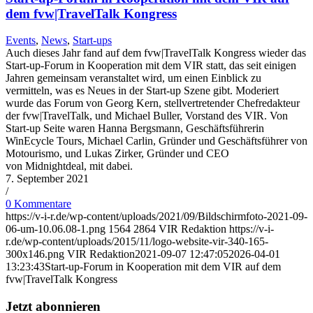
dem fvw|TravelTalk Kongress
Events
,
News
,
Start-ups
Auch dieses Jahr fand auf dem fvw|TravelTalk Kongress wieder das
Start-up-Forum in Kooperation mit dem VIR statt, das seit einigen
Jahren gemeinsam veranstaltet wird, um einen Einblick zu
vermitteln, was es Neues in der Start-up Szene gibt. Moderiert
wurde das Forum von Georg Kern, stellvertretender Chefredakteur
der fvw|TravelTalk, und Michael Buller, Vorstand des VIR. Von
Start-up Seite waren Hanna Bergsmann, Geschäftsführerin
WinEcycle Tours, Michael Carlin, Gründer und Geschäftsführer von
Motourismo, und Lukas Zirker, Gründer und CEO
von Midnightdeal, mit dabei.
7. September 2021
/
0 Kommentare
https://v-i-r.de/wp-content/uploads/2021/09/Bildschirmfoto-2021-09-
06-um-10.06.08-1.png
1564
2864
VIR Redaktion
https://v-i-
r.de/wp-content/uploads/2015/11/logo-website-vir-340-165-
300x146.png
VIR Redaktion
2021-09-07 12:47:05
2026-04-01
13:23:43
Start-up-Forum in Kooperation mit dem VIR auf dem
fvw|TravelTalk Kongress
Jetzt abonnieren