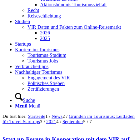
Aktionsbündnis Tourismusvielfalt
Recht
Reiseschlichtung
Studien
VIR Daten und Fakten zum Online-Reisemarkt
2026
2025
Startups
Karriere im Tourismus
Tourismus-Studium
Tourismus Jobs
Verbrauchertipps
Nachhaltiger Tourismus
Engagement des VIR
Politisches Streben
Zertifizierungen
Suche
Menü
Menü
Du bist hier:
Startseite
1
/
News
2
/
Gründen im Tourismus: Leitfaden
für Travel Start-ups
3
/
2021
4
/
September
5
/
7
Start-up-Forum in Kooperation mit dem VIR auf