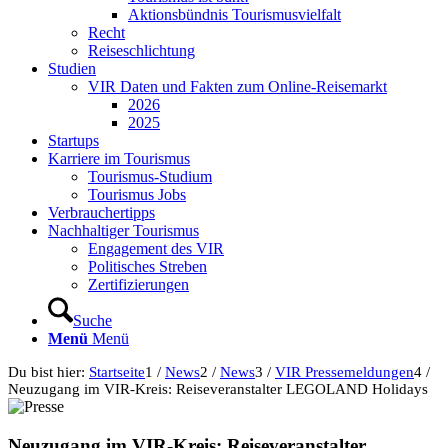
Aktionsbündnis Tourismusvielfalt
Recht
Reiseschlichtung
Studien
VIR Daten und Fakten zum Online-Reisemarkt
2026
2025
Startups
Karriere im Tourismus
Tourismus-Studium
Tourismus Jobs
Verbrauchertipps
Nachhaltiger Tourismus
Engagement des VIR
Politisches Streben
Zertifizierungen
Suche
Menü
Menü
Du bist hier:
Startseite
1
/
News
2
/
News
3
/
VIR Pressemeldungen
4
/
Neuzugang im VIR-Kreis: Reiseveranstalter LEGOLAND Holidays
Neuzugang im VIR-Kreis: Reiseveranstalter