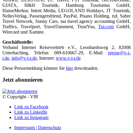
GIATA, H&H Touristik, Hamburg Tourismus GmbH,
HanseMerkur, Intent Media, LEGOLAND Holidays, JT Touristik,
NellesVerlag, Passengersfriend, PayPal, Pisano Holding, ruf, Sabre
Travel Network, Sunny Cars, taa travel agency accounting GmbH,
Traffics, Travelport, TravelTainment, TrustYou,
Tui.com
GmbH,
Wirecard und Xamine.
Geschäftsstelle:
Verband Internet Reisevertrieb e.V., Leonhardsweg 2, 82008
Unterhaching, Telefon: 089-610667-29, E-Mail:
presse@v-i-
r.de
,
info@v-i-r.de
, Internet:
www.v-i-r.de
Diese Pressemeldung können Sie
hier
downloaden.
Jetzt abonnieren
© Copyright - VIR
Link zu Facebook
Link zu LinkedIn
Link zu Instagram
Impressum | Datenschutz