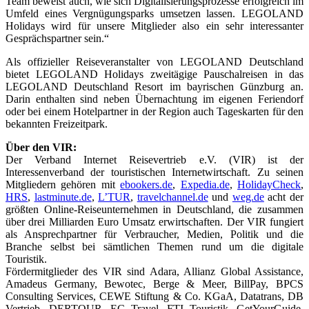
Team beweist auch, wie sich Digitalisierungsprozesse erfolgreich im
Umfeld eines Vergnügungsparks umsetzen lassen. LEGOLAND
Holidays wird für unsere Mitglieder also ein sehr interessanter
Gesprächspartner sein.“
Als offizieller Reiseveranstalter von LEGOLAND Deutschland
bietet LEGOLAND Holidays zweitägige Pauschalreisen in das
LEGOLAND Deutschland Resort im bayrischen Günzburg an.
Darin enthalten sind neben Übernachtung im eigenen Feriendorf
oder bei einem Hotelpartner in der Region auch Tageskarten für den
bekannten Freizeitpark.
Über den VIR:
Der Verband Internet Reisevertrieb e.V. (VIR) ist der
Interessenverband der touristischen Internetwirtschaft. Zu seinen
Mitgliedern gehören mit
ebookers.de
,
Expedia.de
,
HolidayCheck
,
HRS
,
lastminute.de
,
L’TUR
,
travelchannel.de
und
weg.de
acht der
größten Online-Reiseunternehmen in Deutschland, die zusammen
über drei Milliarden Euro Umsatz erwirtschaften. Der VIR fungiert
als Ansprechpartner für Verbraucher, Medien, Politik und die
Branche selbst bei sämtlichen Themen rund um die digitale
Touristik.
Fördermitglieder des VIR sind Adara, Allianz Global Assistance,
Amadeus Germany, Bewotec, Berge & Meer, BillPay, BPCS
Consulting Services, CEWE Stiftung & Co. KGaA, Datatrans, DB
Vertrieb, DERTOUR, EC Travel, FTI Touristik, GetYourGuide,