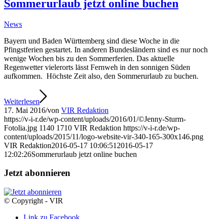
Sommerurlaub jetzt online buchen
News
Bayern und Baden Württemberg sind diese Woche in die
Pfingstferien gestartet. In anderen Bundesländern sind es nur noch
wenige Wochen bis zu den Sommerferien. Das aktuelle
Regenwetter vielerorts lässt Fernweh in den sonnigen Süden
aufkommen. Höchste Zeit also, den Sommerurlaub zu buchen.
Weiterlesen
17. Mai 2016
/
von
VIR Redaktion
https://v-i-r.de/wp-content/uploads/2016/01/©Jenny-Sturm-
Fotolia.jpg
1140
1710
VIR Redaktion
https://v-i-r.de/wp-
content/uploads/2015/11/logo-website-vir-340-165-300x146.png
VIR Redaktion
2016-05-17 10:06:51
2016-05-17
12:02:26
Sommerurlaub jetzt online buchen
Jetzt abonnieren
© Copyright - VIR
Link zu Facebook