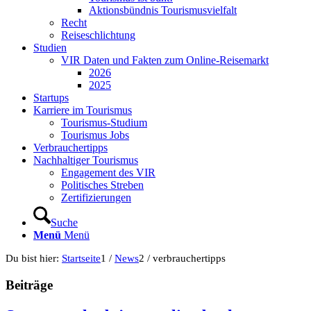
Aktionsbündnis Tourismusvielfalt
Recht
Reiseschlichtung
Studien
VIR Daten und Fakten zum Online-Reisemarkt
2026
2025
Startups
Karriere im Tourismus
Tourismus-Studium
Tourismus Jobs
Verbrauchertipps
Nachhaltiger Tourismus
Engagement des VIR
Politisches Streben
Zertifizierungen
Suche
Menü
Menü
Du bist hier:
Startseite
1
/
News
2
/
verbrauchertipps
Beiträge