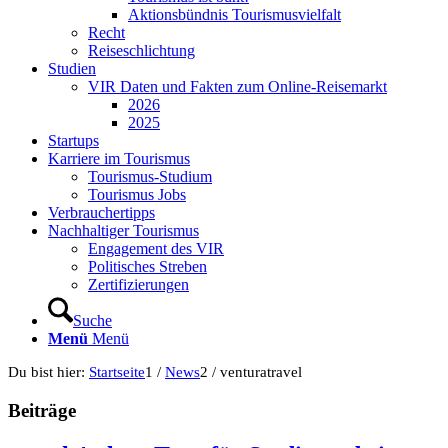
Aktionsbündnis Tourismusvielfalt
Recht
Reiseschlichtung
Studien
VIR Daten und Fakten zum Online-Reisemarkt
2026
2025
Startups
Karriere im Tourismus
Tourismus-Studium
Tourismus Jobs
Verbrauchertipps
Nachhaltiger Tourismus
Engagement des VIR
Politisches Streben
Zertifizierungen
Suche
Menü
Menü
Du bist hier:
Startseite
1
/
News
2
/
venturatravel
Beiträge