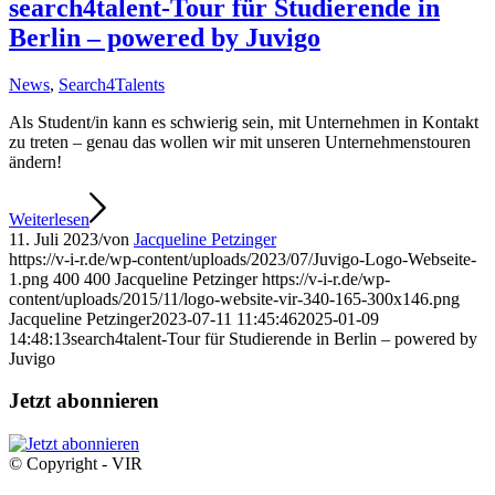
search4talent-Tour für Studierende in
Berlin – powered by Juvigo
News
,
Search4Talents
Als Student/in kann es schwierig sein, mit Unternehmen in Kontakt
zu treten – genau das wollen wir mit unseren Unternehmenstouren
ändern!
Weiterlesen
11. Juli 2023
/
von
Jacqueline Petzinger
https://v-i-r.de/wp-content/uploads/2023/07/Juvigo-Logo-Webseite-
1.png
400
400
Jacqueline Petzinger
https://v-i-r.de/wp-
content/uploads/2015/11/logo-website-vir-340-165-300x146.png
Jacqueline Petzinger
2023-07-11 11:45:46
2025-01-09
14:48:13
search4talent-Tour für Studierende in Berlin – powered by
Juvigo
Jetzt abonnieren
© Copyright - VIR